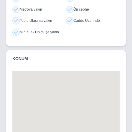
Metroya yakın
Ön cephe
Toplu Ulaşıma yakın
Cadde Üzerinde
Minibüs / Dolmuşa yakın
KONUM