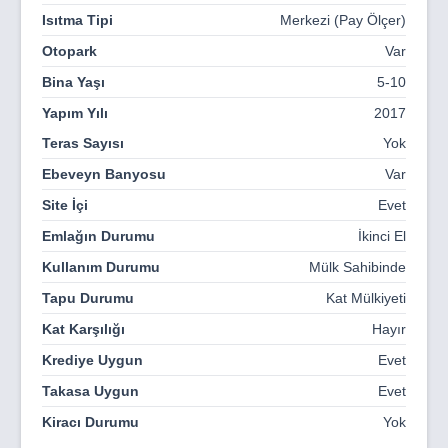
GÖRÜNTÜLÜ DİAFON
Isıtma Tipi
Merkezi (Pay Ölçer)
Otopark
Var
DAİRE KAPISI ELEKTRONİK KAPI GÖZETLEME
Bina Yaşı
5-10
ÇİFT ASANSÖR
Yapım Yılı
2017
JENERATÖR
Teras Sayısı
Yok
SİTE İÇERİSİNDE;
Ebeveyn Banyosu
Var
YEŞİL ALANLAR, ÇARDAK VE SÜS HAVUZU
Site İçi
Evet
ÇOCUK PARKI
Emlağın Durumu
İkinci El
BASKOTBOL-FUTBOL SAHASI
Kullanım Durumu
Mülk Sahibinde
KAPALI BİSİKLET PARKI
Tapu Durumu
Kat Mülkiyeti
Kat Karşılığı
Hayır
GÜVENLİK KULÜBESİ
Krediye Uygun
Evet
SİTE İÇİ, BİNA GİRİŞLERİ VE ORTAK ALANLARDA
GÜVENLİK KAMERALARI
Takasa Uygun
Evet
Kiracı Durumu
Yok
SİTE GİRİŞİNDE KONTROLLÜ GİRİŞ ÇIKIŞLAR