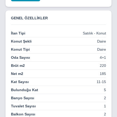
BATIKENT TURGUT ÖZAL MAHALLESİ (ÇAKIRLAR)
AHSENLER MANZARA KONUTLARI
GENEL ÖZELLİKLER
AZ KULLANILMIŞ
4+1
İlan Tipi
Satılık - Konut
220 M2 (NET 185 M2)
Konut Şekli
Daire
EBEVEYN BANYOSU
Konut Tipi
Daire
GİYİNME ODASI
Oda Sayısı
4+1
Brüt m2
220
WC
Net m2
185
ORTAK BANYO
Kat Sayısı
11-15
KAPALI ÇİFT BALKON
Bulunduğu Kat
5
ASMA TAVAN
Banyo Sayısı
2
GENİŞ CAMLAR VE MANZARA
Tuvalet Sayısı
1
MERKEZİ SİSTEM ISI PAY ÖLÇER
Balkon Sayısı
2