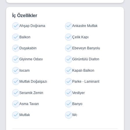
AÇIK OTOPARK
SİTE ÖNÜNDE YEŞİL ALAN VE ÇOCUK PARKI
İç Özellikler
ÖZEL VE DEVLET OKULLARI, KREŞ VE ANAOKULLARI,
Ahşap Doğrama
Ankastre Mutfak
YAŞLI BAKIM EVİ, MARKETLER VE ALIŞVERİŞ
ALANLARI, TOPLU ULAŞIM ARAÇLARI, AVM, OSTİM VE
Balkon
Çelik Kapı
ÇEVRE YOLUNA YAKIN
Duşakabin
Ebeveyn Banyolu
SATILIK DAİRE
Giyinme Odası
Görüntülü Diafon
DEYATLI BİLGİ İÇİN İLETİŞİME GEÇİNİZ
Isıcam
Kapalı Balkon
Mutfak Doğalgazı
Parke - Laminant
Seramik Zemin
Vestiyer
Asma Tavan
Banyo
Mutfak
Wc