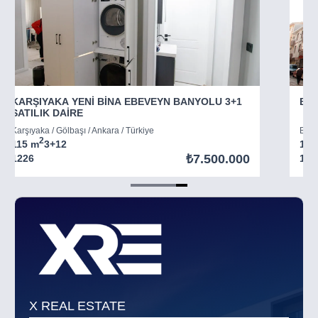
KARŞIYAKA YENİ BİNA EBEVEYN BANYOLU 3+1
BAH
SATILIK DAİRE
Karşıyaka / Gölbaşı / Ankara / Türkiye
Bahç
2
115 m
3+1
2
105
₺7.500.000
1226
105
Item
5
of
5
X REAL ESTATE