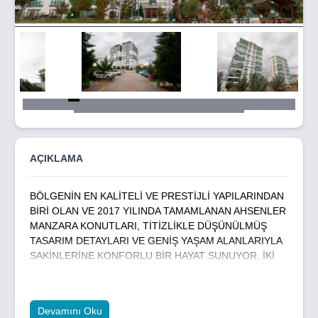
Item
5
of
111
AÇIKLAMA
BÖLGENİN EN KALİTELİ VE PRESTİJLİ YAPILARINDAN
BİRİ OLAN VE 2017 YILINDA TAMAMLANAN AHSENLER
MANZARA KONUTLARI, TİTİZLİKLE DÜŞÜNÜLMÜŞ
TASARIM DETAYLARI VE GENİŞ YAŞAM ALANLARIYLA
SAKİNLERİNE KONFORLU BİR HAYAT SUNUYOR. İKİ
BLOKTAN OLUŞAN SİTE, FERAH VE İŞLEVSEL
TASARIMIYLA AİLELER İÇİN İDEAL BİR YAŞAM ALANI
OLUŞTURUYOR.
Devamını Oku