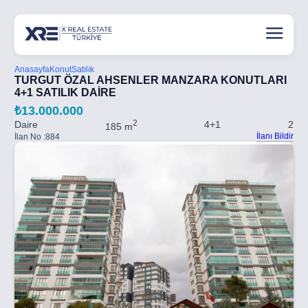
Anasayfa
Konut
Satılık
TURGUT ÖZAL AHSENLER MANZARA KONUTLARI
4+1 SATILIK DAİRE
₺13.000.000
2
Daire
4+1
2
185 m
İlanı Bildir
İlan No :
884