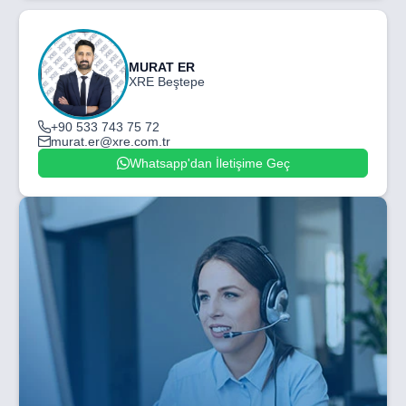
MURAT ER
XRE Beştepe
+90 533 743 75 72
murat.er@xre.com.tr
Whatsapp'dan İletişime Geç