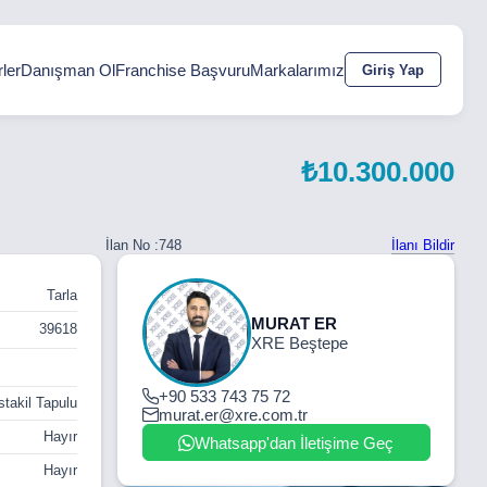
ler
Danışman Ol
Franchise Başvuru
Markalarımız
Giriş Yap
₺10.300.000
İlanı Bildir
İlan No :
748
Tarla
MURAT ER
39618
XRE Beştepe
+90 533 743 75 72
takil Tapulu
murat.er@xre.com.tr
Hayır
Whatsapp'dan İletişime Geç
Hayır