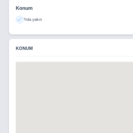
ESKİŞEHİR YOLUNA YAKIN
Konum
TEMELLİ, OSB,LER, RULMAN, BAKPİLİÇ TESİSLERİ G
Yola yakın
SATILIK TARLA
DETAYLI BİLGİ İÇİN İLETİŞİME GEÇİNİZ
KONUM