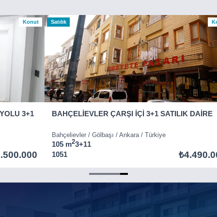
Konut
Satılık
K
YOLU 3+1
BAHÇELİEVLER ÇARŞI İÇİ 3+1 SATILIK DAİRE
Bahçelievler / Gölbaşı / Ankara / Türkiye
2
105 m
3+1
1
.500.000
₺4.490.0
1051