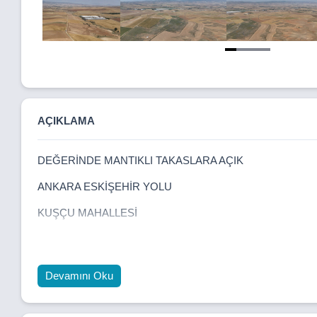
Item
1
of
4
AÇIKLAMA
DEĞERİNDE MANTIKLI TAKASLARA AÇIK
ANKARA ESKİŞEHİR YOLU
KUŞÇU MAHALLESİ
RULMAN ARKASI
TEK TAPU
Devamını Oku
39.618,55 M2