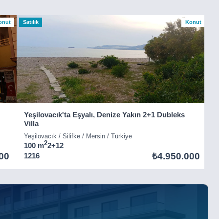
onut
Satılık
Konut
Sa
Yeşilovacık'ta Eşyalı, Denize Yakın 2+1 Dubleks
G
Villa
Yeşilovacık / Silifke / Mersin / Türkiye
B
2
100 m
2+1
2
2
00
₺4.950.000
1216
7