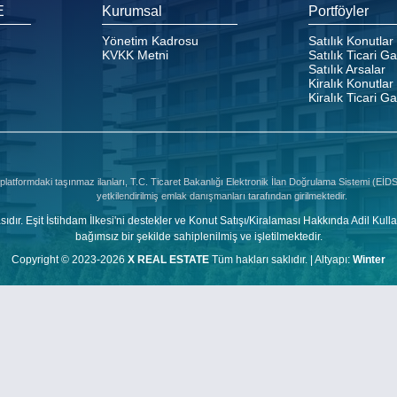
E
Kurumsal
Portföyler
Yönetim Kadrosu
Satılık Konutlar
KVKK Metni
Satılık Ticari G
Satılık Arsalar
Kiralık Konutlar
Kiralık Ticari G
platformdaki taşınmaz ilanları, T.C. Ticaret Bakanlığı Elektronik İlan Doğrulama Sistemi (Eİ
yetkilendirilmiş emlak danışmanları tarafından girilmektedir.
şit İstihdam İlkesi'ni destekler ve Konut Satışı/Kiralaması Hakkında Adil Kulla
bağımsız bir şekilde sahiplenilmiş ve işletilmektedir.
Copyright © 2023-2026
X REAL ESTATE
Tüm hakları saklıdır. |
Altyapı:
Winter