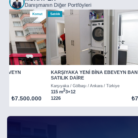
Danışmanın Diğer Portföyleri
Konut
Satılık
EBEVEYN
KARŞIYAKA YENİ BİNA EBEVEYN BAN
SATILIK DAİRE
ye
Karşıyaka / Gölbaşı / Ankara / Türkiye
2
115 m
3+1
2
₺7.500.000
₺7
1226
Item
5
of
5