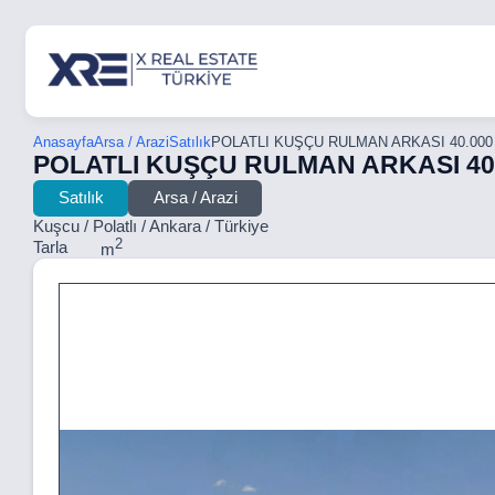
Anasayfa
Arsa / Arazi
Satılık
POLATLI KUŞÇU RULMAN ARKASI 40.000
POLATLI KUŞÇU RULMAN ARKASI 40.
Satılık
Arsa / Arazi
Kuşcu / Polatlı / Ankara / Türkiye
2
Tarla
m