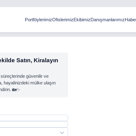
Portföylerimiz
Ofislerimiz
Ekibimiz
Danışmanlarımız
Haber
ilde Satın, Kiralayın
süreçlerinde güvenilir ve
 hayalinizdeki mülke ulaşın
ndirin. 🏡✨