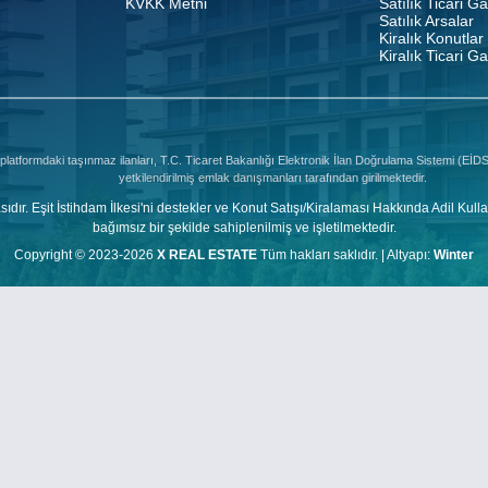
KVKK Metni
Satılık Ticari G
Satılık Arsalar
Kiralık Konutlar
Kiralık Ticari G
platformdaki taşınmaz ilanları, T.C. Ticaret Bakanlığı Elektronik İlan Doğrulama Sistemi (Eİ
yetkilendirilmiş emlak danışmanları tarafından girilmektedir.
şit İstihdam İlkesi'ni destekler ve Konut Satışı/Kiralaması Hakkında Adil Kulla
bağımsız bir şekilde sahiplenilmiş ve işletilmektedir.
Copyright © 2023-2026
X REAL ESTATE
Tüm hakları saklıdır. |
Altyapı:
Winter