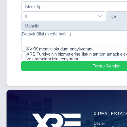
İşlem Tipi
İl
İlçe
Mahalle
KVKK metnini okudum onaylıyorum.
XRE Türkiye'nin hizmetlerine ilişkin tanıtım amaçlı elek
ve aramalara izin veriyorum.
Formu Gönder
X REAL ESTAT
Ofisler