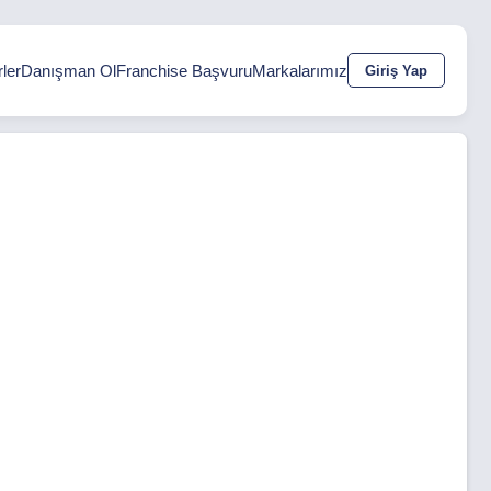
ler
Danışman Ol
Franchise Başvuru
Markalarımız
Giriş Yap