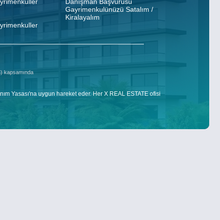
ayrimenkuller
Danışman Başvurusu
Gayrimenkulünüzü Satalım /
Kiralayalım
ayrimenkuller
DS) kapsamında
nım Yasası'na uygun hareket eder. Her X REAL ESTATE ofisi