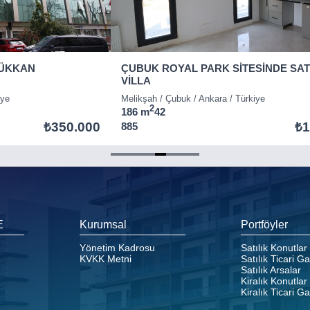
 DÜKKAN
ÇUBUK ROYAL PARK SİTESİNDE SATI
VİLLA
iye
Melikşah / Çubuk / Ankara / Türkiye
2
186 m
4
2
₺350.000
₺1
885
E
Kurumsal
Portföyler
Yönetim Kadrosu
Satılık Konutlar
KVKK Metni
Satılık Ticari G
Satılık Arsalar
Kiralık Konutlar
Kiralık Ticari G