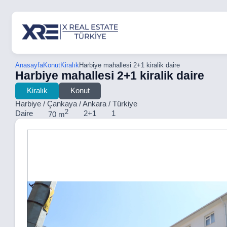
Anasayfa
Konut
Kiralık
Harbiye mahallesi 2+1 kiralik daire
Harbiye mahallesi 2+1 kiralik daire
Kiralık
Konut
Harbiye / Çankaya / Ankara / Türkiye
2
Daire
2+1
1
70 m