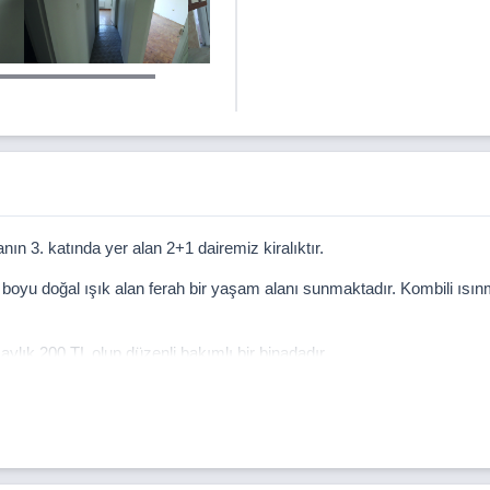
n 3. katında yer alan 2+1 dairemiz kiralıktır.
oyu doğal ışık alan ferah bir yaşam alanı sunmaktadır. Kombili ısın
ylık 200 TL olup düzenli bakımlı bir binadadır.