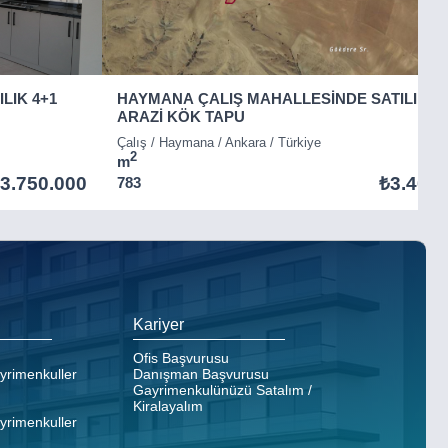
LIK 4+1
HAYMANA ÇALIŞ MAHALLESİNDE SATILIK
ARAZİ KÖK TAPU
Çalış / Haymana / Ankara / Türkiye
2
m
3.750.000
₺3.400.
783
Kariyer
Ofis Başvurusu
ayrimenkuller
Danışman Başvurusu
Gayrimenkulünüzü Satalım /
Kiralayalım
ayrimenkuller