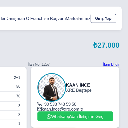
ler
Danışman Ol
Franchise Başvuru
Markalarımız
Giriş Yap
₺27.000
İlanı Bildir
İlan No :
1257
2+1
KAAN İNCE
90
XRE Beştepe
70
+90 533 743 59 50
3
kaan.ince@xre.com.tr
3
Whatsapp'dan İletişime Geç
1