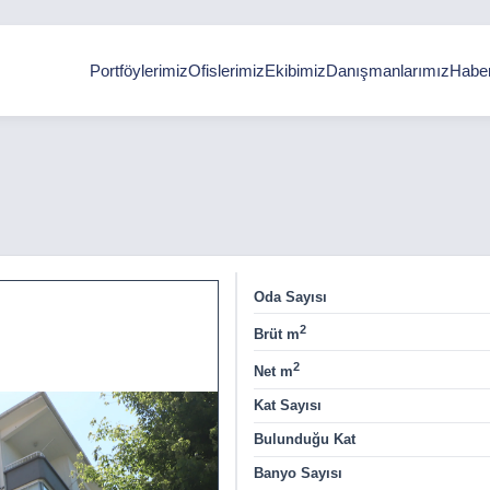
Portföylerimiz
Ofislerimiz
Ekibimiz
Danışmanlarımız
Haber
Oda Sayısı
2
Brüt m
2
Net m
Kat Sayısı
Bulunduğu Kat
Banyo Sayısı