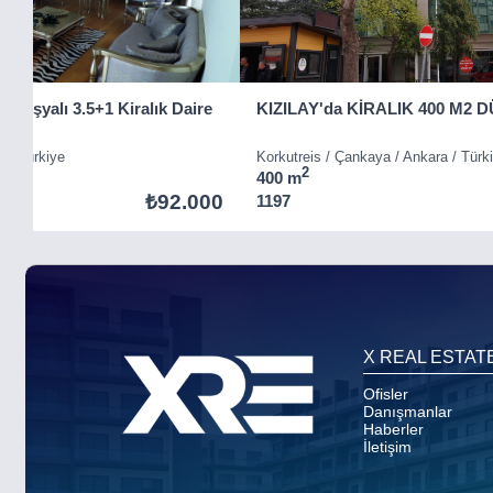
at Eşyalı 3.5+1 Kiralık Daire
KIZILAY'da KİRALIK 400 M2
a / Türkiye
Korkutreis / Çankaya / Ankara / Türk
2
400 m
₺92.000
1197
Item
5
of
8
X REAL ESTAT
Ofisler
Danışmanlar
Haberler
İletişim