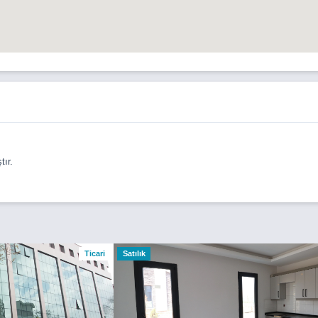
ır.
Ticari
Satılık