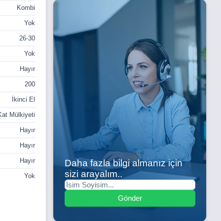
Kombi
Yok
26-30
Yok
Hayır
200
İkinci El
Kat Mülkiyeti
Hayır
Hayır
Hayır
Daha fazla bilgi almanız için
sizi arayalım..
Yok
Gönder