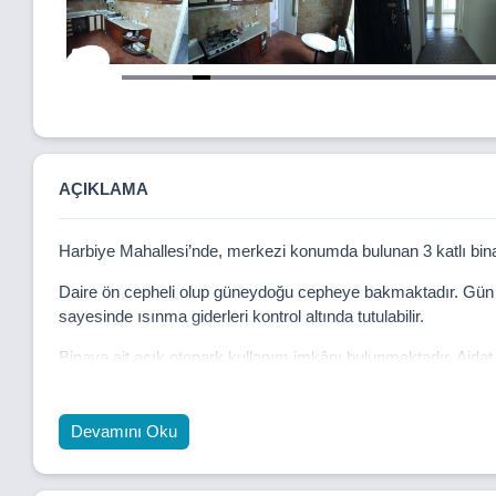
Item
5
of
30
AÇIKLAMA
Harbiye Mahallesi’nde, merkezi konumda bulunan 3 katlı binanı
Daire ön cepheli olup güneydoğu cepheye bakmaktadır. Gün b
sayesinde ısınma giderleri kontrol altında tutulabilir.
Binaya ait açık otopark kullanım imkânı bulunmaktadır. Aidat a
Daire Özellikleri:
Devamını Oku
2+1 oda planı
3 katlı binanın 3. katı