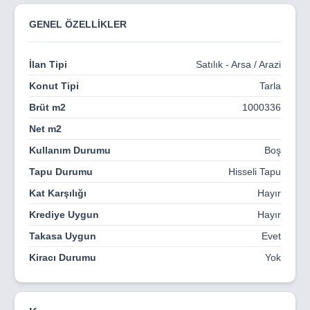
Yaklaşık
1.000 metre yol cephesi
GENEL ÖZELLİKLER
Köye
700 metre
mesafede
Develi – Taşçı ana yoluna 1 km
İlan Tipi
Satılık - Arsa / Arazi
2703 ada 3 parsel, 2703 ada 4 parsel, 2704 ada 1 ve 2
Konut Tipi
Tarla
parseller
Brüt m2
1000336
Develi – Kayseri – Maraş ana yoluna cepheli
Net m2
Toplam
526 metre ana yol cephesi
Kullanım Durumu
Boş
Arazilerin önünden
kadastro yolu
geçmekte olup yol
2
Tapu Durumu
Hisseli Tapu
şeritlidir
.
Kat Karşılığı
Hayır
Krediye Uygun
Hayır
Planlama ve Çevre Özellikleri
Takasa Uygun
Evet
Tüm parseller
1/25.000 ölçekli nazım imar planı
içerisinde
yer almaktadır
Kiracı Durumu
Yok
Gümüşören Barajı
’na yaklaşık
2 km
Kapadokya
’ya yaklaşık
70 km