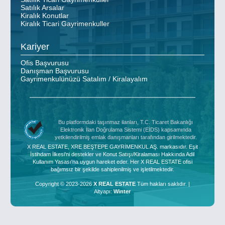
Satılık Arsalar
Kiralık Konutlar
Kiralık Ticari Gayrimenkuller
Kariyer
Ofis Başvurusu
Danışman Başvurusu
Gayrimenkulünüzü Satalım / Kiralayalım
Bu platformdaki taşınmaz ilanları, T.C. Ticaret Bakanlığı
Elektronik İlan Doğrulama Sistemi (EİDS) kapsamında
yetkilendirilmiş emlak danışmanları tarafından girilmektedir.
X REAL ESTATE, XRE BEŞTEPE GAYRİMENKUL AŞ. markasıdır. Eşit
İstihdam İlkesi'ni destekler ve Konut Satışı/Kiralaması Hakkında Adil
Kullanım Yasası'na uygun hareket eder. Her X REAL ESTATE ofisi
bağımsız bir şekilde sahiplenilmiş ve işletilmektedir.
Copyright © 2023-2026
X REAL ESTATE
Tüm hakları saklıdır. |
Altyapı:
Winter