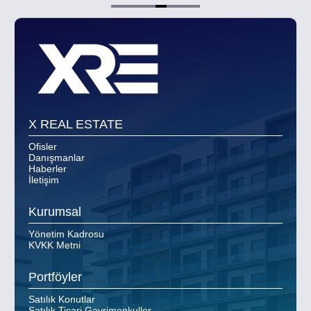
Item
5
of
8
X REAL ESTATE
Ofisler
Danışmanlar
Haberler
İletişim
Kurumsal
Yönetim Kadrosu
KVKK Metni
Portföyler
Satılık Konutlar
Satılık Ticari Gayrimenkuller