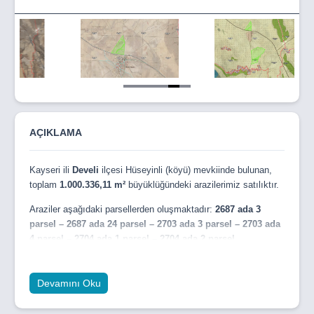
Item
5
of
6
AÇIKLAMA
Kayseri ili
Develi
ilçesi Hüseyinli (köyü) mevkiinde bulunan,
toplam
1.000.336,11 m²
büyüklüğündeki arazilerimiz satılıktır.
Araziler aşağıdaki parsellerden oluşmaktadır:
2687 ada 3
parsel – 2687 ada 24 parsel – 2703 ada 3 parsel – 2703 ada
4 parsel – 2704 ada 1 parsel – 2704 ada 2 parsel
Konum ve Ulaşım
Devamını Oku
2687 ada 3 ve 24 parseller