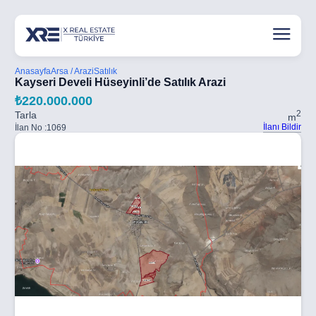
Anasayfa
Arsa / Arazi
Satılık
Kayseri Develi Hüseyinli’de Satılık Arazi
₺220.000.000
2
Tarla
m
İlanı Bildir
İlan No :
1069