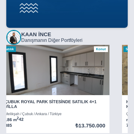
KAAN İNCE
Danışmanın Diğer Portföyleri
Satılık
Konut
Satılı
ÇUBUK ROYAL PARK SİTESİNDE SATILIK 4+1
HAY
VİLLA
KÖ
Melikşah / Çubuk / Ankara / Türkiye
Çalı
2
2
186 m
4
2
m
₺13.750.000
885
783