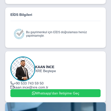
EİDS Bilgileri
Bu gayrimenkul için EİDS doğrulaması henüz
yapılmamıştır.
KAAN İNCE
XRE Beştepe
+90 533 743 59 50
kaan.ince@xre.com.tr
Whatsapp'dan İletişime Geç