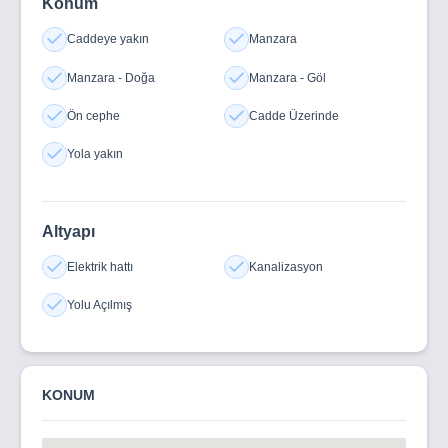
Konum
Erciyes Dağı
ve kayak merkezlerine
30 km
Caddeye yakın
Manzara
Erciyes Bahçeçik Ovası
sınırları içerisindedir
Manzara - Doğa
Manzara - Göl
Yakın çevrede
çiftlikler
bulunmaktadır
Ön cephe
Cadde Üzerinde
Kayseri Havalimanı
’na yaklaşık
50 km
Yola yakın
Ana yollara cepheli olması, büyük yüzölçümü, planlı alan
içerisinde yer alması ve bölgenin coğrafi konumu sayesinde
Altyapı
farklı kullanım alternatiflerine uygun, ulaşımı kolay bir arazi
Elektrik hattı
Kanalizasyon
bütünüdür.
Detaylı bilgi, parsel krokileri ve yer gösterimi için lütfen
Yolu Açılmış
iletişime geçiniz.
KONUM