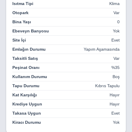
• Cazip fiyat avantajı ve esnek ödeme seçenekleri
Isıtma Tipi
Klima
• Yüksek kira getirisi potansiyeli
Otopark
Var
• Gelişen bölgede değer kazanan yatırım fırsatı
Bina Yaşı
0
Ebeveyn Banyosu
Yok
• Güvenli ve sosyal yaşam alanları
Site İçi
Evet
XRE Topraktan Güvencesiyle
Emlağın Durumu
Yapım Aşamasında
• Yasal altyapısı tamamlanmış, profesyonelce planlanmış
proje
Taksitli Satış
Var
Peşinat Oranı
%35
• Deneyimli yönetim ve güçlü marka desteği
Kullanım Durumu
Boş
• Her adımda güven, her detayda özen
Tapu Durumu
Kıbrıs Tapulu
• Hem yaşamak hem kazanç sağlamak isteyenler için
Kat Karşılığı
Hayır
mükemmel bir tercih
Krediye Uygun
Hayır
Geleceğiniz İçin Şimdi Doğru Zaman!
Takasa Uygun
Evet
Tatlısu’nun doğal güzelliğini modern yaşamla buluşturan
bu özel projede yerinizi hemen alın.
Kiracı Durumu
Yok