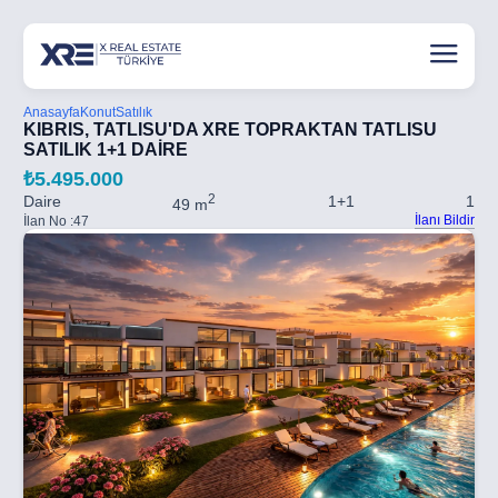
Anasayfa
Konut
Satılık
KIBRIS, TATLISU'DA XRE TOPRAKTAN TATLISU
SATILIK 1+1 DAİRE
₺5.495.000
2
Daire
1+1
1
49 m
İlanı Bildir
İlan No :
47