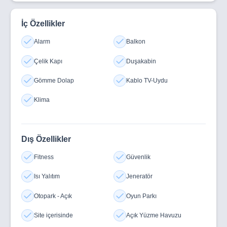
XRE Topraktan Tatlısu Projesi, sizi hem huzurlu bir
yaşama hem de kazançlı bir geleceğe davet ediyor.
İç Özellikler
Alarm
Balkon
Çelik Kapı
Duşakabin
Gömme Dolap
Kablo TV-Uydu
Klima
Dış Özellikler
Fitness
Güvenlik
Isı Yalıtım
Jeneratör
Otopark - Açık
Oyun Parkı
Site içerisinde
Açık Yüzme Havuzu