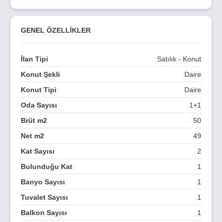
Hayalini kurduğunuz yaşam alanını, doğayla uyumlu
mimarisi ve çağdaş tasarımıyla gerçeğe dönüştüren bu
GENEL ÖZELLİKLER
proje; hem yaşamak hem de yatırım yapmak isteyenler
için ideal bir fırsat sunuyor.
İlan Tipi
Satılık - Konut
LOKASYON AVANTAJI
Konut Şekli
Daire
• Tatlısu sahiline ve doğa yürüyüş alanlarına yakın
Konut Tipi
Daire
• Gazimağusa merkezine kısa sürüş mesafesinde
Oda Sayısı
1+1
• Üniversitelere, sağlık kurumlarına ve havaalanına kolay
Brüt m2
50
ulaşım
Net m2
49
• Hızla gelişen bir bölgede yer alma avantajı
Kat Sayısı
2
• Doğal ve sakin bir yaşamla şehir konforunu bir araya
Bulunduğu Kat
1
getiriyor
Banyo Sayısı
1
YAŞAM & YATIRIM FIRSATLARI
Tuvalet Sayısı
1
• Modern yatay mimari ile estetik ve ferah yaşam alanları
Balkon Sayısı
1