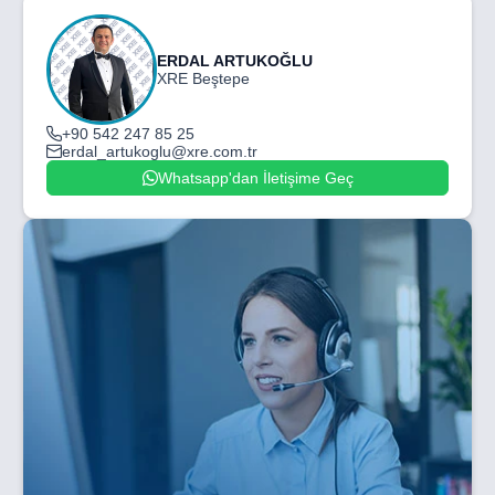
ERDAL ARTUKOĞLU
XRE Beştepe
+90 542 247 85 25
erdal_artukoglu@xre.com.tr
Whatsapp'dan İletişime Geç