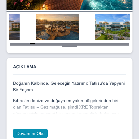
Item
5
of
51
AÇIKLAMA
Doğanın Kalbinde, Geleceğin Yatırımı: Tatlısu’da Yepyeni
Bir Yaşam
Kıbrıs’ın denize ve doğaya en yakın bölgelerinden biri
olan Tatlısu – Gazimağusa, şimdi XRE Topraktan
güvencesiyle yepyeni bir yaşam konseptiyle buluşuyor.
XRE Topraktan Tatlısu Projesi, 1+1 konseptli 153 adet
dairesi, net 50 m² kullanımı ve yatay mimarisiyle modern,
Devamını Oku
ferah ve estetik bir şehir yaşamı sunuyor.