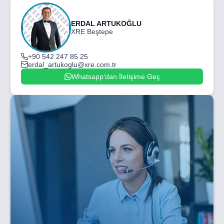
ERDAL ARTUKOĞLU
XRE Beştepe
+90 542 247 85 25
erdal_artukoglu@xre.com.tr
Whatsapp'dan İletişime Geç