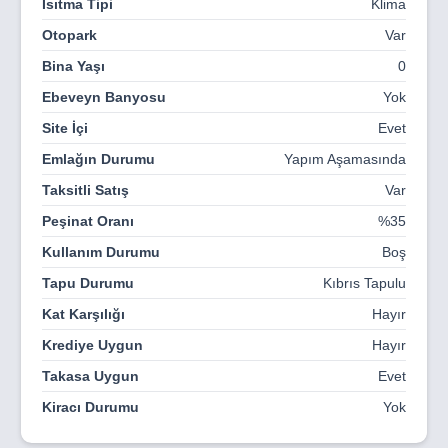
Isıtma Tipi
Klima
Otopark
Var
Bina Yaşı
0
Ebeveyn Banyosu
Yok
Site İçi
Evet
Emlağın Durumu
Yapım Aşamasında
Taksitli Satış
Var
Peşinat Oranı
%35
Kullanım Durumu
Boş
Tapu Durumu
Kıbrıs Tapulu
Kat Karşılığı
Hayır
Krediye Uygun
Hayır
Takasa Uygun
Evet
Kiracı Durumu
Yok