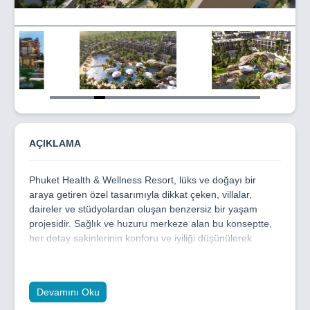
Item
5
of
19
AÇIKLAMA
Phuket Health & Wellness Resort, lüks ve doğayı bir
araya getiren özel tasarımıyla dikkat çeken, villalar,
daireler ve stüdyolardan oluşan benzersiz bir yaşam
projesidir. Sağlık ve huzuru merkeze alan bu konseptte,
her detay sakinlerinin konforu ve iyiliği düşünülerek
tasarlanmıştır. Modern mimariyle doğayla iç içe bir yaşam
sunan proje, ayrıcalıklı bir yaşam tarzı arayanlar için ideal
bir seçenektir.
Devamını Oku
Proje kapsamında; kapalı ısıtmalı yüzme havuzu, spa