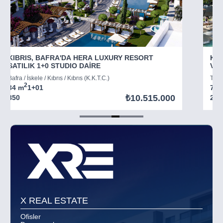
KIBRIS, BAFRA'DA HERA LUXURY RESORT
KIB
SATILIK 1+0 STUDIO DAİRE
VİL
Bafra / İskele / Kıbrıs / Kıbrıs (K.K.T.C.)
Tatlı
2
34 m
1+0
1
73 
₺10.515.000
850
294
Item
5
of
8
X REAL ESTATE
Ofisler