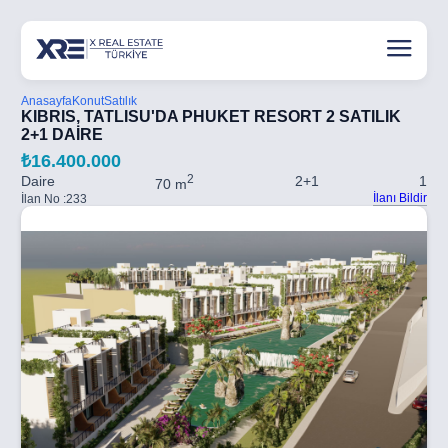
Anasayfa
Konut
Satılık
KIBRIS, TATLISU'DA PHUKET RESORT 2 SATILIK
2+1 DAİRE
₺16.400.000
2
Daire
2+1
1
70 m
İlanı Bildir
İlan No :
233