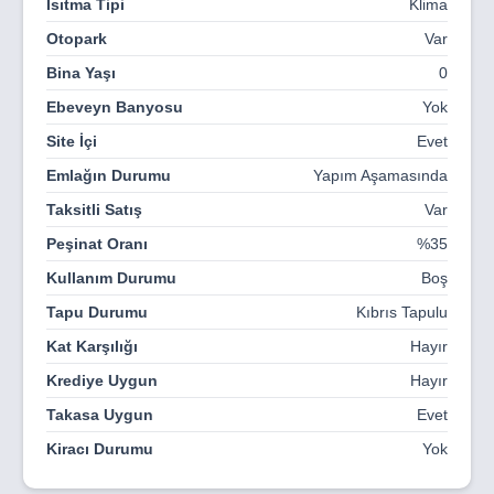
Isıtma Tipi
Klima
Otopark
Var
Bina Yaşı
0
Ebeveyn Banyosu
Yok
Site İçi
Evet
Emlağın Durumu
Yapım Aşamasında
Taksitli Satış
Var
Peşinat Oranı
%35
Kullanım Durumu
Boş
Tapu Durumu
Kıbrıs Tapulu
Kat Karşılığı
Hayır
Krediye Uygun
Hayır
Takasa Uygun
Evet
Kiracı Durumu
Yok