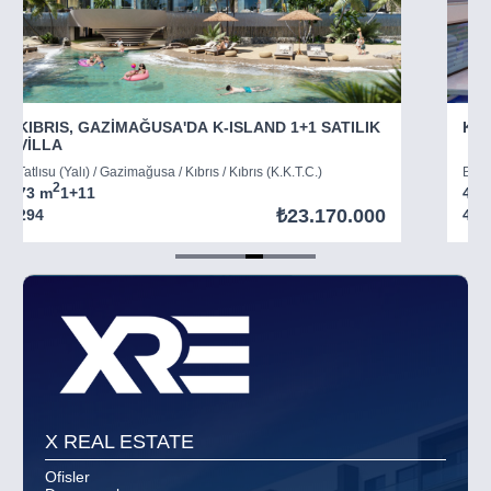
KIBRIS, GAZİMAĞUSA'DA K-ISLAND 1+1 SATILIK
KIB
VİLLA
Tatlısu (Yalı) / Gazimağusa / Kıbrıs / Kıbrıs (K.K.T.C.)
Boğaz
2
73 m
1+1
1
45 
₺23.170.000
294
403
Item
5
of
8
X REAL ESTATE
Ofisler