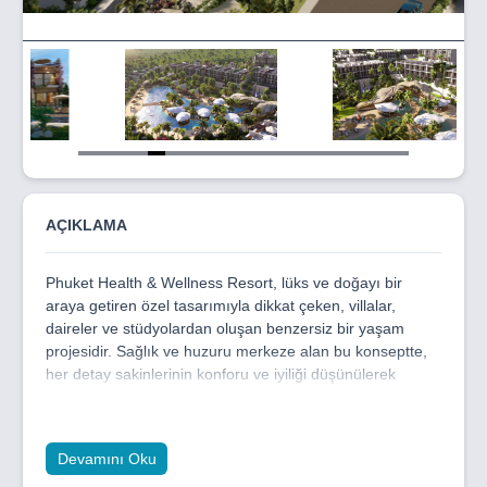
Item
5
of
19
AÇIKLAMA
Phuket Health & Wellness Resort, lüks ve doğayı bir
araya getiren özel tasarımıyla dikkat çeken, villalar,
daireler ve stüdyolardan oluşan benzersiz bir yaşam
projesidir. Sağlık ve huzuru merkeze alan bu konseptte,
her detay sakinlerinin konforu ve iyiliği düşünülerek
tasarlanmıştır. Modern mimariyle doğayla iç içe bir yaşam
sunan proje, ayrıcalıklı bir yaşam tarzı arayanlar için ideal
bir seçenektir.
Devamını Oku
Proje kapsamında; kapalı ısıtmalı yüzme havuzu, spa