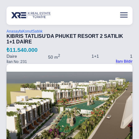
Anasayfa
Konut
Satılık
KIBRIS TATLISU'DA PHUKET RESORT 2 SATILIK
1+1 DAİRE
₺11.540.000
2
Daire
1+1
1
50 m
İlanı Bildir
İlan No :
231