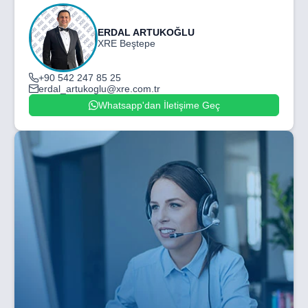
ERDAL ARTUKOĞLU
XRE Beştepe
+90 542 247 85 25
erdal_artukoglu@xre.com.tr
Whatsapp'dan İletişime Geç