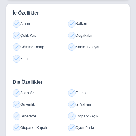
İç Özellikler
Alarm
Balkon
Çelik Kapı
Duşakabin
Gömme Dolap
Kablo TV-Uydu
Klima
Dış Özellikler
Asansör
Fitness
Güvenlik
Isı Yalıtım
Jeneratör
Otopark - Açık
Otopark - Kapalı
Oyun Parkı