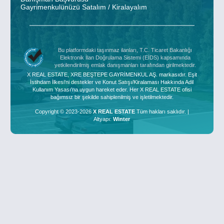
Gayrimenkulünüzü Satalım / Kiralayalım
Bu platformdaki taşınmaz ilanları, T.C. Ticaret Bakanlığı
Elektronik İlan Doğrulama Sistemi (EİDS) kapsamında
yetkilendirilmiş emlak danışmanları tarafından girilmektedir.
X REAL ESTATE, XRE BEŞTEPE GAYRİMENKUL AŞ. markasıdır. Eşit
İstihdam İlkesi'ni destekler ve Konut Satışı/Kiralaması Hakkında Adil
Kullanım Yasası'na uygun hareket eder. Her X REAL ESTATE ofisi
bağımsız bir şekilde sahiplenilmiş ve işletilmektedir.
Copyright © 2023-2026
X REAL ESTATE
Tüm hakları saklıdır. |
Altyapı:
Winter