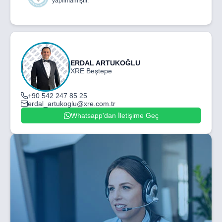
yapılmamıştır.
ERDAL ARTUKOĞLU
XRE Beştepe
+90 542 247 85 25
erdal_artukoglu@xre.com.tr
Whatsapp'dan İletişime Geç