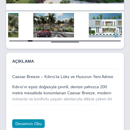
Item
5
of
30
AÇIKLAMA
Caesar Breeze – Kıbrıs’ta Lüks ve Huzurun Yeni Adresi
Kıbrıs’ın eşsiz doğasıyla çevrili, denize yalnızca 200
metre mesafede konumlanan Caesar Breeze, modern
mimarisi ve konforlu yaşam alanlarıyla dikkat çeken bir
konut projesidir. Akdeniz’in berrak suları ve dağ
manzarasıyla çevrili bu özel yaşam alanı, size sadece bir
ev değil, benzersiz bir yaşam tarzı vadediyor. Caesar
Breeze, lüksü doğayla buluşturan konumuyla, hem tatil
Devamını Oku
hem de daimi yaşam için ideal bir seçim sunuyor.