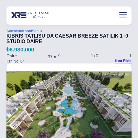
Anasayfa
Konut
Satılık
KIBRIS TATLISU'DA CAESAR BREEZE SATILIK 1+0
STUDIO DAİRE
₺6.980.000
2
Daire
1+0
1
37 m
İlanı Bildir
İlan No :
84