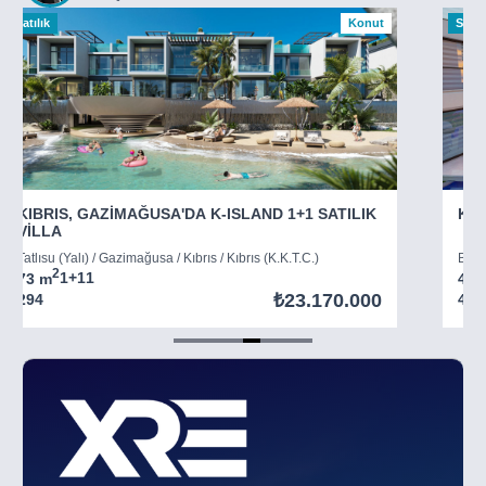
Satılık
Konut
Satılı
KIBRIS, GAZİMAĞUSA'DA K-ISLAND 1+1 SATILIK
KIB
VİLLA
Tatlısu (Yalı) / Gazimağusa / Kıbrıs / Kıbrıs (K.K.T.C.)
Boğaz
2
73 m
1+1
1
45 
₺23.170.000
294
403
Item
5
of
8