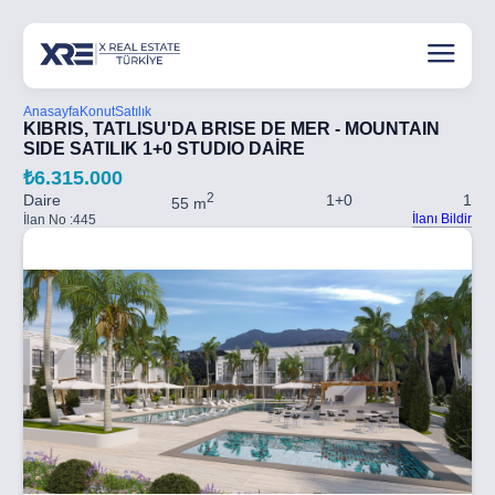
Anasayfa
Konut
Satılık
KIBRIS, TATLISU'DA BRISE DE MER - MOUNTAIN
SIDE SATILIK 1+0 STUDIO DAİRE
₺6.315.000
2
Daire
1+0
1
55 m
İlanı Bildir
İlan No :
445