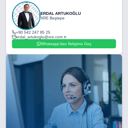
ERDAL ARTUKOĞLU
XRE Beştepe
+90 542 247 85 25
erdal_artukoglu@xre.com.tr
Whatsapp'dan İletişime Geç