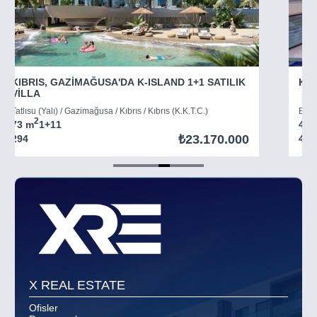
KIBRIS, GAZİMAĞUSA'DA K-ISLAND 1+1 SATILIK
KIB
VİLLA
Tatlısu (Yalı) / Gazimağusa / Kıbrıs / Kıbrıs (K.K.T.C.)
Boğaz
2
73 m
1+1
1
45 
₺23.170.000
294
403
Item
5
of
8
X REAL ESTATE
Ofisler