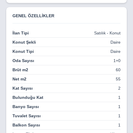
Proje fiyatlarına, tüm çatı terasları, BBQ alanları ve mini
mutfak gibi özellikler dahil olup, jakuzi ve duş ek ücretle
sunulmaktadır. Ayrıca her daireye özel araç park alanı da
GENEL ÖZELLİKLER
sağlanmaktadır. Proje, merkezi ısıtma ve soğutma
sistemiyle donatılmıştır ve sakinlerine konforlu bir yaşam
İlan Tipi
Satılık - Konut
vaat eder. Bakım hizmetleri ise 3 farklı seçenekle
sunulmaktadır: Standart bakım, Premium bakım ve Gold
Konut Şekli
Daire
bakım. Her bir seçenek, projenin çeşitli olanaklarına
Konut Tipi
Daire
erişim ve bakım hizmetlerini farklı düzeylerde
kapsamaktadır.
Oda Sayısı
1+0
Brüt m2
60
Net m2
55
Kat Sayısı
2
Bulunduğu Kat
1
Banyo Sayısı
1
Tuvalet Sayısı
1
Balkon Sayısı
1