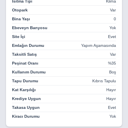
Isıtma Tipi
Klima
Otopark
Var
Bina Yaşı
0
Ebeveyn Banyosu
Yok
Site İçi
Evet
Emlağın Durumu
Yapım Aşamasında
Taksitli Satış
Var
Peşinat Oranı
%35
Kullanım Durumu
Boş
Tapu Durumu
Kıbrıs Tapulu
Kat Karşılığı
Hayır
Krediye Uygun
Hayır
Takasa Uygun
Evet
Kiracı Durumu
Yok