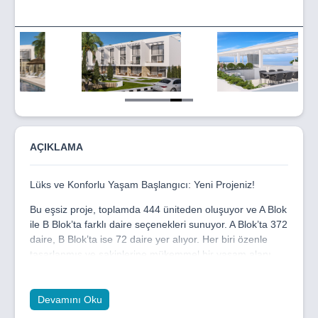
Item
5
of
6
AÇIKLAMA
Lüks ve Konforlu Yaşam Başlangıcı: Yeni Projeniz!
Bu eşsiz proje, toplamda 444 üniteden oluşuyor ve A Blok
ile B Blok’ta farklı daire seçenekleri sunuyor. A Blok’ta 372
daire, B Blok’ta ise 72 daire yer alıyor. Her biri özenle
tasarlanmış ve sakinlerine mükemmel bir yaşam alanı
sunmayı hedefliyor. Modern tasarımı ve kaliteli yapısıyla
bu proje, hem yatırımcılar hem de yaşam alanı arayanlar
için büyük fırsatlar barındırıyor.
Devamını Oku