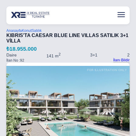
Anasayfa
Konut
Satılık
KIBRIS'TA CAESAR BLUE LINE VILLAS SATILIK 3+1
VİLLA
₺18.955.000
2
Daire
3+1
2
141 m
İlanı Bildir
İlan No :
92