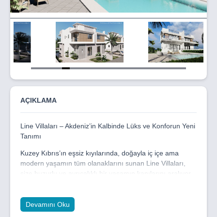
Item
5
of
20
AÇIKLAMA
Line Villaları – Akdeniz’in Kalbinde Lüks ve Konforun Yeni
Tanımı
Kuzey Kıbrıs’ın eşsiz kıyılarında, doğayla iç içe ama
modern yaşamın tüm olanaklarını sunan Line Villaları,
size huzurlu ve ayrıcalıklı bir yaşamın kapılarını aralıyor.
Akdeniz mimarisinin zarafetiyle tasarlanmış bu özel
villalar, ferah alanları ve şık detaylarıyla hem tatil hem de
kalıcı yaşam için mükemmel bir tercih sunuyor.
Devamını Oku