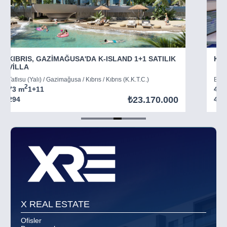
KIBRIS, GAZİMAĞUSA'DA K-ISLAND 1+1 SATILIK
KIB
VİLLA
Tatlısu (Yalı) / Gazimağusa / Kıbrıs / Kıbrıs (K.K.T.C.)
Boğaz
2
73 m
1+1
1
45 
₺23.170.000
294
403
Item
5
of
8
X REAL ESTATE
Ofisler