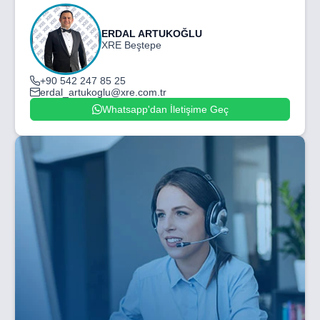
ERDAL ARTUKOĞLU
XRE Beştepe
+90 542 247 85 25
erdal_artukoglu@xre.com.tr
Whatsapp'dan İletişime Geç