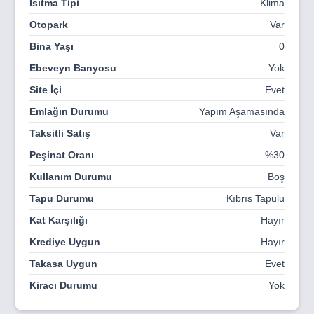
Isıtma Tipi
Klima
Otopark
Var
Bina Yaşı
0
Ebeveyn Banyosu
Yok
Site İçi
Evet
Emlağın Durumu
Yapım Aşamasında
Taksitli Satış
Var
Peşinat Oranı
%30
Kullanım Durumu
Boş
Tapu Durumu
Kıbrıs Tapulu
Kat Karşılığı
Hayır
Krediye Uygun
Hayır
Takasa Uygun
Evet
Kiracı Durumu
Yok