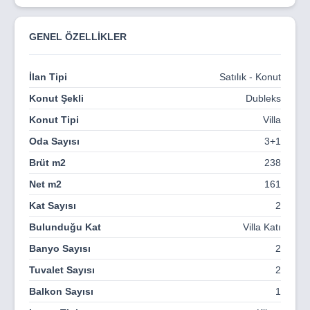
Doğayla iç içe, şehir merkezine yakın bir lokasyonda;
güvenli, huzurlu ve kaliteli bir yaşam sizi bekliyor.
GENEL ÖZELLİKLER
💷 Uygun fiyatlar ve kolay ödeme planları sayesinde
şimdi ev sahibi olmak çok daha erişilebilir.
İlan Tipi
Satılık - Konut
🏡 Estetik tasarım, sağlam yapı ve fonksiyonel planlama
Aderans Construction kalitesiyle buluşuyor.
Konut Şekli
Dubleks
Konut Tipi
Villa
Villa Nova’da siz de geleceğe güvenle yatırım yapın,
sıcak bir yuvaya bir adım daha yaklaşın.
Oda Sayısı
3+1
Detaylı bilgi ve ön talep için bizimle iletişime geçiN.
Brüt m2
238
Net m2
161
Kat Sayısı
2
Bulunduğu Kat
Villa Katı
Banyo Sayısı
2
Tuvalet Sayısı
2
Balkon Sayısı
1