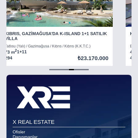
KIBRIS, GAZİMAĞUSA'DA K-ISLAND 1+1 SATILIK
KIB
VİLLA
Tatlısu (Yalı) / Gazimağusa / Kıbrıs / Kıbrıs (K.K.T.C.)
Boğaz
2
73 m
1+1
1
45 
₺23.170.000
294
403
Item
5
of
8
X REAL ESTATE
Ofisler
Danışmanlar