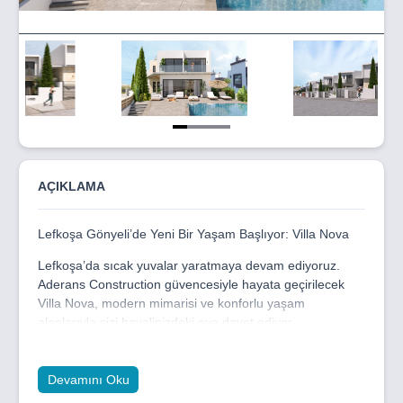
Item
1
of
4
AÇIKLAMA
Lefkoşa Gönyeli’de Yeni Bir Yaşam Başlıyor: Villa Nova
Lefkoşa’da sıcak yuvalar yaratmaya devam ediyoruz.
Aderans Construction güvencesiyle hayata geçirilecek
Villa Nova, modern mimarisi ve konforlu yaşam
alanlarıyla sizi hayalinizdeki eve davet ediyor.
Lefkoşa Gönyeli’de konumlanan bu yeni başlayacak
proje, ferah 3+1 ve 4+1 villa seçenekleri ile hem aile
Devamını Oku
yaşamına hem de yatırım beklentilerine hitap ediyor.