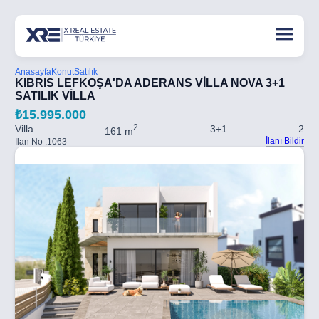
Anasayfa
Konut
Satılık
KIBRIS LEFKOŞA'DA ADERANS VİLLA NOVA 3+1
SATILIK VİLLA
₺15.995.000
2
Villa
3+1
2
161 m
İlanı Bildir
İlan No :
1063