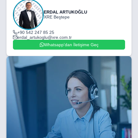
ERDAL ARTUKOĞLU
XRE Beştepe
+90 542 247 85 25
erdal_artukoglu@xre.com.tr
Whatsapp'dan İletişime Geç