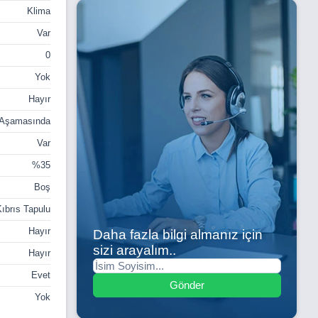
Klima
Var
0
Yok
Hayır
 Aşamasında
Var
%35
Boş
ıbrıs Tapulu
Hayır
Daha fazla bilgi almanız için
sizi arayalım..
Hayır
Evet
Gönder
Yok