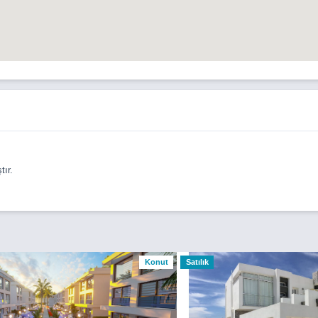
ır.
Konut
Satılık