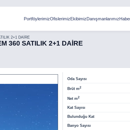
Portföylerimiz
Ofislerimiz
Ekibimiz
Danışmanlarımız
Haber
ILIK 2+1 DAİRE
 360 SATILIK 2+1 DAİRE
Oda Sayısı
2
Brüt m
2
Net m
Kat Sayısı
Bulunduğu Kat
Banyo Sayısı