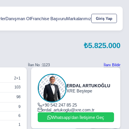
ler
Danışman Ol
Franchise Başvuru
Markalarımız
Giriş Yap
₺5.825.000
İlanı Bildir
İlan No :
1123
2+1
ERDAL ARTUKOĞLU
103
XRE Beştepe
98
+90 542 247 85 25
9
erdal_artukoglu@xre.com.tr
6
Whatsapp'dan İletişime Geç
1