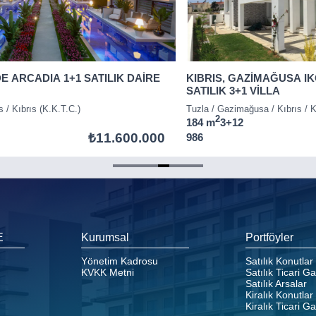
DE ARCADIA 1+1 SATILIK DAİRE
KIBRIS, GAZİMAĞUSA IK
SATILIK 3+1 VİLLA
s / Kıbrıs (K.K.T.C.)
Tuzla / Gazimağusa / Kıbrıs / K
2
184 m
3+1
2
₺11.600.000
986
E
Kurumsal
Portföyler
Yönetim Kadrosu
Satılık Konutlar
KVKK Metni
Satılık Ticari G
Satılık Arsalar
Kiralık Konutlar
Kiralık Ticari G