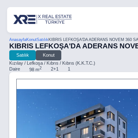
Anasayfa
Konut
Satılık
KIBRIS LEFKOŞA'DA ADERANS NOVEM 360 SAT
KIBRIS LEFKOŞA'DA ADERANS NOVEM
Satılık
Konut
Kızılay / Lefkoşa / Kıbrıs / Kıbrıs (K.K.T.C.)
2
Daire
2+1
1
98 m