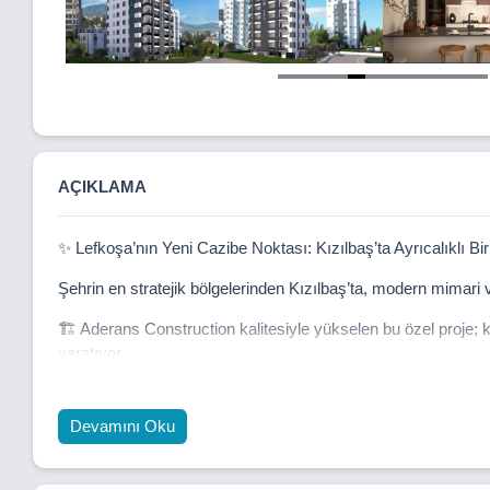
Item
5
of
12
AÇIKLAMA
✨ Lefkoşa’nın Yeni Cazibe Noktası: Kızılbaş’ta Ayrıcalıklı B
Şehrin en stratejik bölgelerinden Kızılbaş’ta, modern mimari 
🏗️ Aderans Construction kalitesiyle yükselen bu özel proje;
yaratıyor.
🌟 Neden Novem 360?
Devamını Oku
📍 Şehir merkezinin tam kalbinde prestijli konum
🛣️ Ana yollara ve sosyal yaşam noktalarına dakikalar içinde