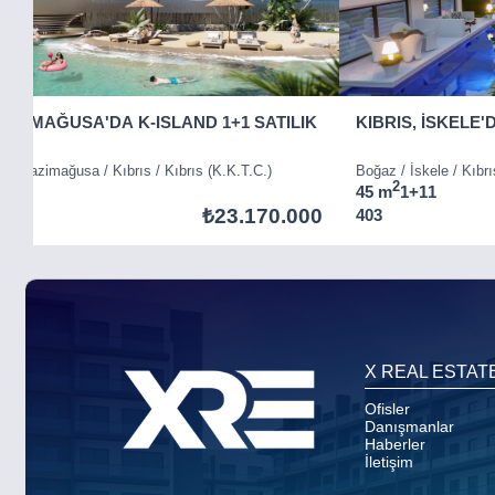
GAZİMAĞUSA'DA K-ISLAND 1+1 SATILIK
KIBRIS, İSKELE'
ı) / Gazimağusa / Kıbrıs / Kıbrıs (K.K.T.C.)
Boğaz / İskele / Kıbrı
2
1
45 m
1+1
1
₺23.170.000
403
Item
5
of
8
X REAL ESTAT
Ofisler
Danışmanlar
Haberler
İletişim