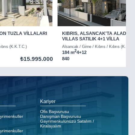
ON TUZLA VİLLALARI
KIBRIS, ALSANCAK'TA ALADAĞ
VILLAS SATILIK 4+1 VİLLA
ıbrıs (K.K.T.C.)
Alsancak / Girne / Kıbrıs / Kıbrıs (K.K.T.C
2
184 m
4+1
2
₺15.995.000
840
Kariyer
Ofis Başvurusu
ayrimenkuller
Danışman Başvurusu
Gayrimenkulünüzü Satalım /
Kiralayalım
ayrimenkuller