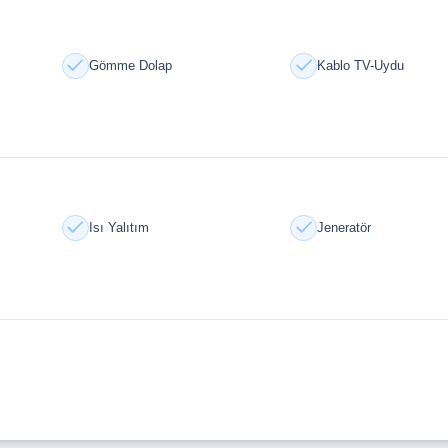
Gömme Dolap
Kablo TV-Uydu
an seçkin bir proje.
ası olun!
Isı Yalıtım
Jeneratör