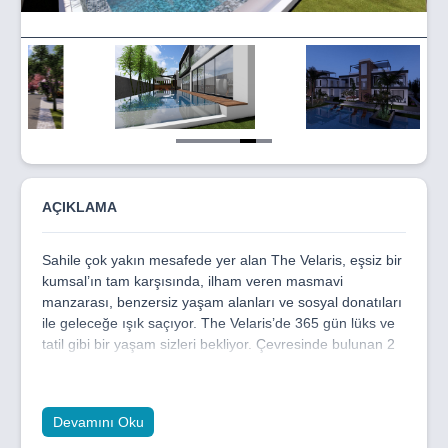
Item
5
of
6
AÇIKLAMA
Sahile çok yakın mesafede yer alan The Velaris, eşsiz bir
kumsal’ın tam karşısında, ilham veren masmavi
manzarası, benzersiz yaşam alanları ve sosyal donatıları
ile geleceğe ışık saçıyor. The Velaris’de 365 gün lüks ve
tatil gibi bir yaşam sizleri bekliyor. Çevresinde bulunan 2
tane 5 yıldızlı otel projesi, Ada’nın en büyük casinosu,
kesintisiz sahil manzarası, projenin ayrıcalıklı özellikleri,
bölgenin kira ve gelişim potansiyeli ile The Velaris sürekli
Devamını Oku
değer kazanan bir yatırıma dönüştürüyor.