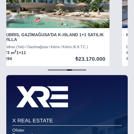
KIBRIS, GAZİMAĞUSA'DA K-ISLAND 1+1 SATILIK
KIB
VİLLA
Tatlısu (Yalı) / Gazimağusa / Kıbrıs / Kıbrıs (K.K.T.C.)
Boğaz
2
73 m
1+1
1
45 
₺23.170.000
294
403
Item
5
of
8
X REAL ESTATE
Ofisler