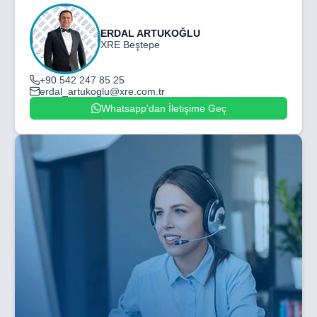
ERDAL ARTUKOĞLU
XRE Beştepe
+90 542 247 85 25
erdal_artukoglu@xre.com.tr
Whatsapp'dan İletişime Geç