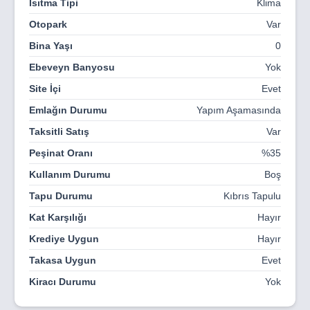
Isıtma Tipi
Klima
yerden ısıtma ve lüks ahşap kaplama alternatifleri
bunlardan sadece birkaçı. iç mekan kalitesi sunan öğeler.
Otopark
Var
Asma tavanlarda gizlenen kanallı soğutma sistemleri,
Bina Yaşı
0
lineer menfezler ile modern tasarım anlayışını
desteklemektedir. Sürdürülebilir çevre ve ekolojik değer
Ebeveyn Banyosu
Yok
bilinciyle enerjiyi verimli kullanmak üzere doğa dostu bir
Site İçi
Evet
proje olarak tasarlanan Velaris, gelecek için temiz bir
nefes vizyonuyla planlandı.
Emlağın Durumu
Yapım Aşamasında
Taksitli Satış
Var
Peşinat Oranı
%35
Kullanım Durumu
Boş
Tapu Durumu
Kıbrıs Tapulu
Kat Karşılığı
Hayır
Krediye Uygun
Hayır
Takasa Uygun
Evet
Kiracı Durumu
Yok