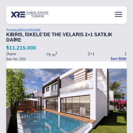
Anasayfa
Konut
Satılık
KIBRIS, İSKELE'DE THE VELARIS 2+1 SATILIK
DAİRE
₺11.215.000
2
Daire
2+1
1
79 m
İlanı Bildir
İlan No :
550