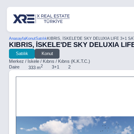
Anasayfa
Konut
Satılık
KIBRIS, İSKELE'DE SKY DELUXIA LIFE 3+1 S
KIBRIS, İSKELE'DE SKY DELUXIA LI
Satılık
Konut
Merkez / İskele / Kıbrıs / Kıbrıs (K.K.T.C.)
2
Daire
3+1
2
333 m