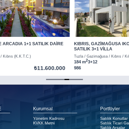
E ARCADIA 1+1 SATILIK DAİRE
KIBRIS, GAZİMAĞUSA IK
SATILIK 3+1 VİLLA
 / Kıbrıs (K.K.T.C.)
Tuzla / Gazimağusa / Kıbrıs / Kı
2
184 m
3+1
2
₺11.600.000
986
E
Kurumsal
Portföyler
Yönetim Kadrosu
Satılık Konutlar
KVKK Metni
Satılık Ticari G
Satılık Arsalar