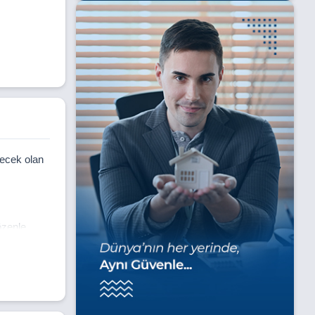
şecek olan
özenle
n eşsiz
er kıyısı