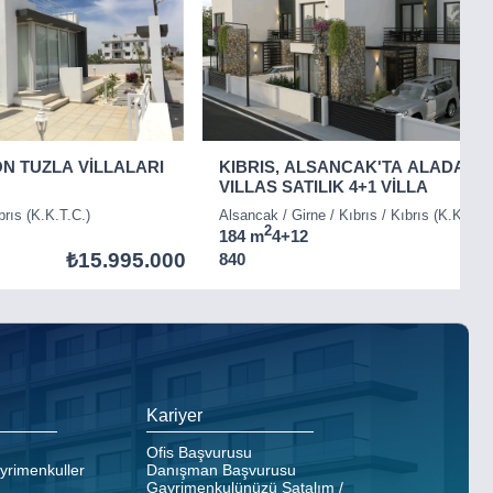
ON TUZLA VİLLALARI
KIBRIS, ALSANCAK'TA ALADAĞ
VILLAS SATILIK 4+1 VİLLA
brıs (K.K.T.C.)
Alsancak / Girne / Kıbrıs / Kıbrıs (K.K.T.C.
2
184 m
4+1
2
₺15.995.000
840
Kariyer
Ofis Başvurusu
ayrimenkuller
Danışman Başvurusu
Gayrimenkulünüzü Satalım /