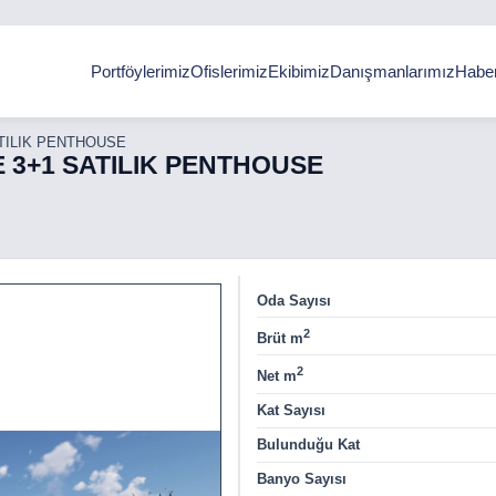
Portföylerimiz
Ofislerimiz
Ekibimiz
Danışmanlarımız
Haber
ATILIK PENTHOUSE
FE 3+1 SATILIK PENTHOUSE
Oda Sayısı
2
Brüt m
2
Net m
Kat Sayısı
Bulunduğu Kat
Banyo Sayısı