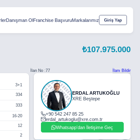
ler
Danışman Ol
Franchise Başvuru
Markalarımız
Giriş Yap
₺107.975.000
İlanı Bildir
İlan No :
77
3+1
ERDAL ARTUKOĞLU
334
XRE Beştepe
333
+90 542 247 85 25
16-20
erdal_artukoglu@xre.com.tr
12
Whatsapp'dan İletişime Geç
2