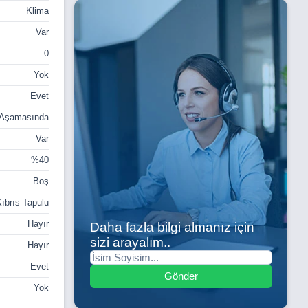
Klima
Var
0
Yok
Evet
 Aşamasında
Var
%40
Boş
ıbrıs Tapulu
Hayır
Daha fazla bilgi almanız için
sizi arayalım..
Hayır
Evet
Gönder
Yok