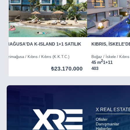
GAZİMAĞUSA'DA K-ISLAND 1+1 SATILIK
KIBRIS, İSKELE'D
) / Gazimağusa / Kıbrıs / Kıbrıs (K.K.T.C.)
Boğaz / İskele / Kıbrıs
2
45 m
1+1
1
₺23.170.000
403
Item
5
of
8
X REAL ESTAT
Ofisler
Danışmanlar
Haberler