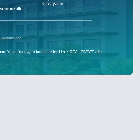
Kiralayalım
ayrimenkuller
DS) kapsamında
nım Yasası'na uygun hareket eder. Her X REAL ESTATE ofisi