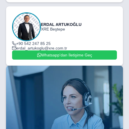
ERDAL ARTUKOĞLU
XRE Beştepe
+90 542 247 85 25
erdal_artukoglu@xre.com.tr
Whatsapp'dan İletişime Geç