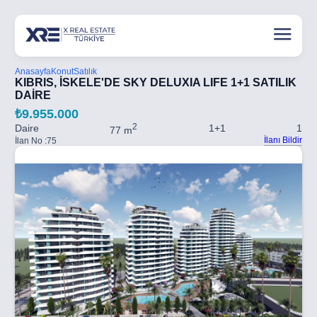
Anasayfa
Konut
Satılık
KIBRIS, İSKELE'DE SKY DELUXIA LIFE 1+1 SATILIK
DAİRE
₺9.955.000
2
Daire
1+1
1
77 m
İlanı Bildir
İlan No :
75