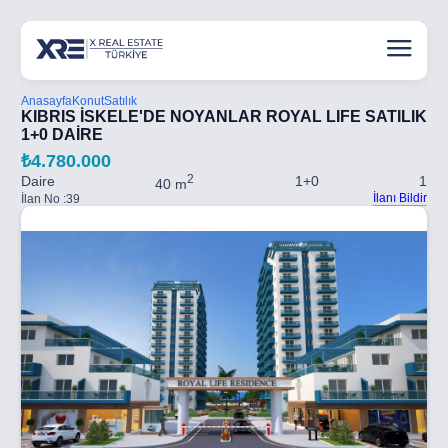
Anasayfa
Konut
Satılık
KIBRIS İSKELE'DE NOYANLAR ROYAL LIFE SATILIK
1+0 DAİRE
₺4.780.000
2
Daire
1+0
1
40 m
İlanı Bildir
İlan No :
39