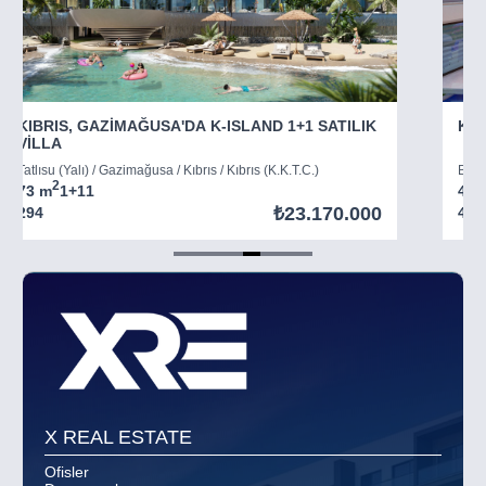
KIBRIS, GAZİMAĞUSA'DA K-ISLAND 1+1 SATILIK
KIB
VİLLA
Tatlısu (Yalı) / Gazimağusa / Kıbrıs / Kıbrıs (K.K.T.C.)
Boğaz
2
73 m
1+1
1
45 
₺23.170.000
294
403
Item
5
of
8
X REAL ESTATE
Ofisler