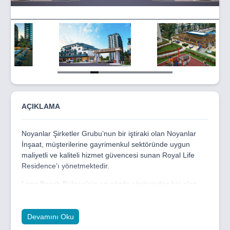
Item
5
of
14
AÇIKLAMA
Noyanlar Şirketler Grubu’nun bir iştiraki olan Noyanlar
İnşaat, müşterilerine gayrimenkul sektöründe uygun
maliyetli ve kaliteli hizmet güvencesi sunan Royal Life
Residence’ı yönetmektedir.
Long Beach Bölgesi’nin en gözde sitelerinden biri olan
Royal Life Residence, 550 daire ile hem konumu hem de
konut alıcılarının tüm beklentilerini karşılayan eksiksiz bir
proje ile size konforlu bir yaşamı garanti ediyor.
Devamını Oku