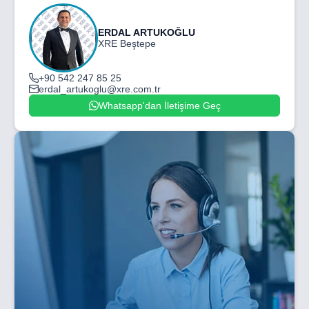
ERDAL ARTUKOĞLU
XRE Beştepe
+90 542 247 85 25
erdal_artukoglu@xre.com.tr
Whatsapp'dan İletişime Geç