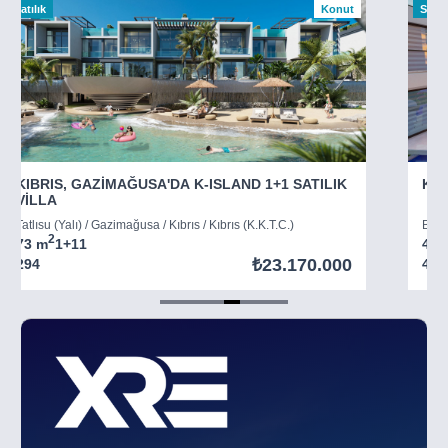
Satılık
Konut
Satılı
KIBRIS, GAZİMAĞUSA'DA K-ISLAND 1+1 SATILIK
KIB
VİLLA
Tatlısu (Yalı) / Gazimağusa / Kıbrıs / Kıbrıs (K.K.T.C.)
Boğaz
2
73 m
1+1
1
45 
₺23.170.000
294
403
Item
5
of
8