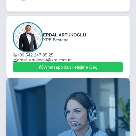
ERDAL ARTUKOĞLU
XRE Beştepe
+90 542 247 85 25
erdal_artukoglu@xre.com.tr
Whatsapp'dan İletişime Geç