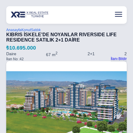
Anasayfa
Konut
Satılık
KIBRIS İSKELE'DE NOYANLAR RIVERSIDE LIFE
RESIDENCE SATILIK 2+1 DAİRE
₺10.695.000
2
Daire
2+1
2
67 m
İlanı Bildir
İlan No :
42