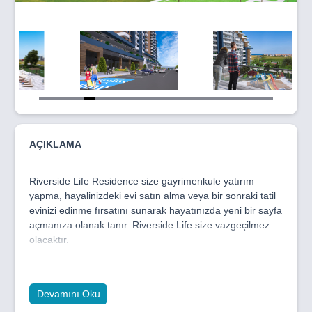
Item
5
of
21
AÇIKLAMA
Riverside Life Residence size gayrimenkule yatırım
yapma, hayalinizdeki evi satın alma veya bir sonraki tatil
evinizi edinme fırsatını sunarak hayatınızda yeni bir sayfa
açmanıza olanak tanır. Riverside Life size vazgeçilmez
olacaktır.
14.870 m² yeşil alan ve rekreasyon alanı planlanmış
olup, sakinlerin ihtiyaç duyduğu yeşil alanlara, barbekü
alanlarına, parklara, spor tesislerine ve diğer olanaklara
Devamını Oku
erişimini sağlamak için kapsamlı düzenlemeler