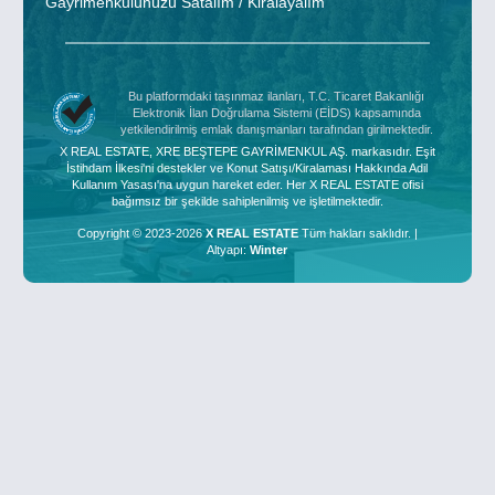
Gayrimenkulünüzü Satalım / Kiralayalım
Bu platformdaki taşınmaz ilanları, T.C. Ticaret Bakanlığı
Elektronik İlan Doğrulama Sistemi (EİDS) kapsamında
yetkilendirilmiş emlak danışmanları tarafından girilmektedir.
X REAL ESTATE, XRE BEŞTEPE GAYRİMENKUL AŞ. markasıdır. Eşit
İstihdam İlkesi'ni destekler ve Konut Satışı/Kiralaması Hakkında Adil
Kullanım Yasası'na uygun hareket eder. Her X REAL ESTATE ofisi
bağımsız bir şekilde sahiplenilmiş ve işletilmektedir.
Copyright © 2023-2026
X REAL ESTATE
Tüm hakları saklıdır. |
Altyapı:
Winter