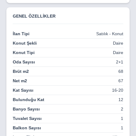
yapılmıştır. Riverside Life Residence ayrıca yaşam
alanlarını çeşitli marka mağazalarıyla zenginleştirir.
GENEL ÖZELLİKLER
Riverside Life Residence'te muhteşem mimariye ve
denizin güzelliğine dalarken, ailenizin neşesini görebilir ve
İlan Tipi
Satılık - Konut
balkonunuzda içeceğinizi yudumlayabilirsiniz. Bu,
Riverside Life Residence'e özgüdür ve başka hiçbir yerde
Konut Şekli
Daire
bulunamaz.
Konut Tipi
Daire
İyi planlanmış tasarımı ve müşterilerimizin mahremiyetine
Oda Sayısı
2+1
saygı duyan site planıyla, Riverside Life konforu, kaliteyi
ve lüksü önemseyenlerin adresidir. Sitemizdeki havuz
Brüt m2
68
alanlarımızla dışarıdan huzuru hissedeceksiniz.
Net m2
67
Kat Sayısı
16-20
RIVERSIDE LIFE RESIDENCE AVANTAJLARI
Bulunduğu Kat
12
SÜPERMARKET
Banyo Sayısı
2
Tuvalet Sayısı
1
SAUNA
Balkon Sayısı
1
CAFE