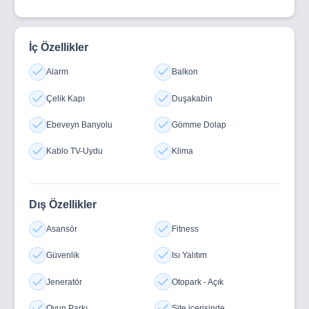
İç Özellikler
Alarm
Balkon
Çelik Kapı
Duşakabin
Ebeveyn Banyolu
Gömme Dolap
Kablo TV-Uydu
Klima
Dış Özellikler
Asansör
Fitness
Güvenlik
Isı Yalıtım
Jeneratör
Otopark - Açık
Oyun Parkı
Site içerisinde