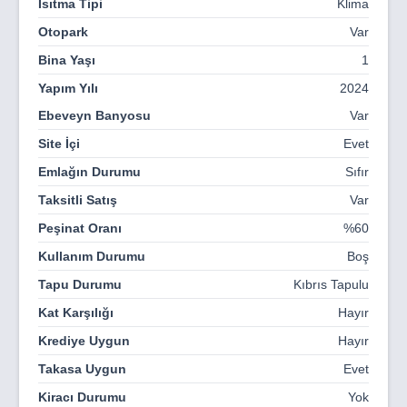
Isıtma Tipi
Klima
HEDİYELİK EŞYA DÜKKANI
Otopark
Var
ECZANE
Bina Yaşı
1
BANKA
Yapım Yılı
2024
BİSİKLET YOLU
Ebeveyn Banyosu
Var
RESTORAN
Site İçi
Evet
Emlağın Durumu
Sıfır
YEŞİL ALANLAR
Taksitli Satış
Var
ÇOCUK PARKI
Peşinat Oranı
%60
SU KAYDIRAKLARI
Kullanım Durumu
Boş
SPOR SALONU
Tapu Durumu
Kıbrıs Tapulu
FUTBOL SAHASI
Kat Karşılığı
Hayır
HAVUZ
Krediye Uygun
Hayır
GÜVENLİK
Takasa Uygun
Evet
OTOPARK
Kiracı Durumu
Yok