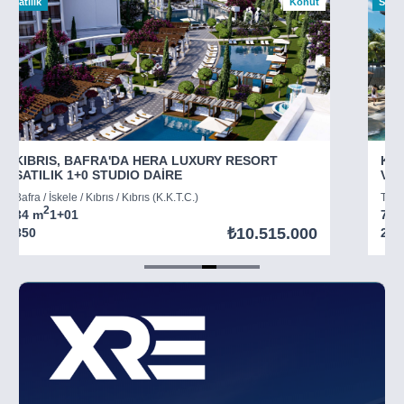
Satılık
Konut
Satılı
KIBRIS, BAFRA'DA HERA LUXURY RESORT
KIB
SATILIK 1+0 STUDIO DAİRE
VİL
Bafra / İskele / Kıbrıs / Kıbrıs (K.K.T.C.)
Tatlı
2
34 m
1+0
1
73 
₺10.515.000
850
294
Item
5
of
8