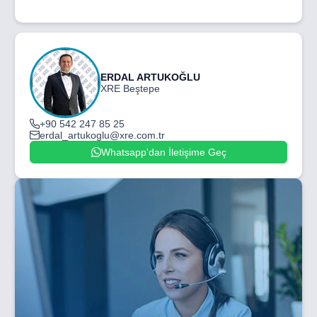
ERDAL ARTUKOĞLU
XRE Beştepe
+90 542 247 85 25
erdal_artukoglu@xre.com.tr
Whatsapp'dan İletişime Geç