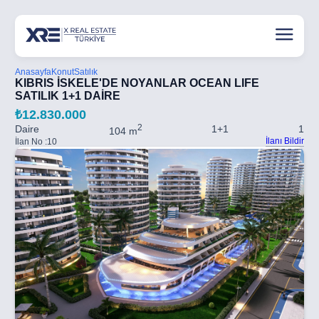
Anasayfa
Konut
Satılık
KIBRIS İSKELE'DE NOYANLAR OCEAN LIFE
SATILIK 1+1 DAİRE
₺12.830.000
2
Daire
1+1
1
104 m
İlanı Bildir
İlan No :
10