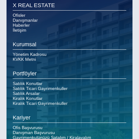
X REAL ESTATE
Ofisler
Danışmanlar
Haberler
İletişim
Kurumsal
Yönetim Kadrosu
KVKK Metni
Portföyler
Satılık Konutlar
Satılık Ticari Gayrimenkuller
Satılık Arsalar
Kiralık Konutlar
Kiralık Ticari Gayrimenkuller
Kariyer
Ofis Başvurusu
Danışman Başvurusu
Gayrimenkulünüzü Satalım / Kiralayalım