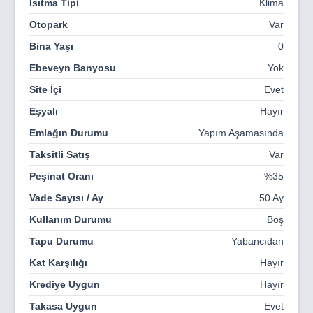
Isıtma Tipi
Klima
Milyon Turist Ziyaret Eder. Kıbrıs Yılın 300 Günü Güneşi
Otopark
Var
Görmektedir ve Muhteşem Sahilleri ile Dünya’bın
Dikkatini Çekmeye Devam Etmektedir. Kuzey Kıbrıs’ın
Bina Yaşı
0
Gayrimenkul Fiyatları Güney Kıbrıs’a Göre Neredeyse
Ebeveyn Banyosu
Yok
3’te 1’i Oranında Olması Sebebiyle Yatırımcısına Ciddi
Kazanç Sağlayacaktır. Akdeniz’in En Sakin, En Huzurlu
Site İçi
Evet
Bölgesidir. Doğası, İklimi, Muhteşem Plajları, Lezzetli
Eşyalı
Hayır
Yemekleri, Sıcak İnsanları, Tarihi, Masmavi Denizi,
Yemyeşil Dağları, Altın Renkli Kumsalları Vardır. Kıbrıs
Emlağın Durumu
Yapım Aşamasında
Casinoları ve Eğlence Merkezleri ile Eğlencenin
Taksitli Satış
Var
Başkentidir
Peşinat Oranı
%35
Vade Sayısı / Ay
50 Ay
Kullanım Durumu
Boş
Tapu Durumu
Yabancıdan
Kat Karşılığı
Hayır
Krediye Uygun
Hayır
Takasa Uygun
Evet