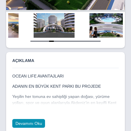
Item
5
of
15
AÇIKLAMA
OCEAN LIFE AVANTAJLARI
ADANIN EN BÜYÜK KENT PARKI BU PROJEDE
Yeşilin her tonuna ev sahipliği yapan doğası, yürüme
yolları, spor ve oyun alanlarıyla Akdeniz’in en keyifli Kent
Parkı hemen yanı başınızda.
PLAJA 5 DAKİKA YÜRÜME MESAFESİ İLE LONG
Devamını Oku
BEACH'IN EN OZEL BÖLGELERİNDEN BİRİ!