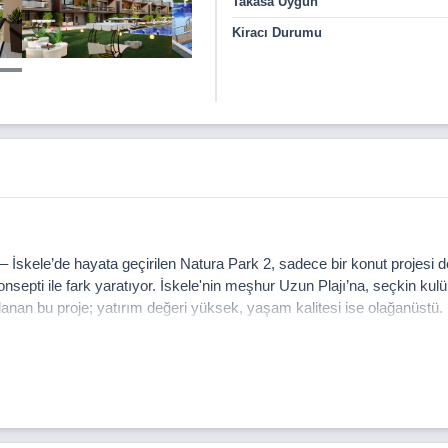
Takasa Uygun
Kiracı Durumu
İskele’de hayata geçirilen Natura Park 2, sadece bir konut projesi de
septi ile fark yaratıyor. İskele'nin meşhur Uzun Plajı’na, seçkin kul
an bu proje; yatırım değeri yüksek, yaşam kalitesi ise olağanüstü.