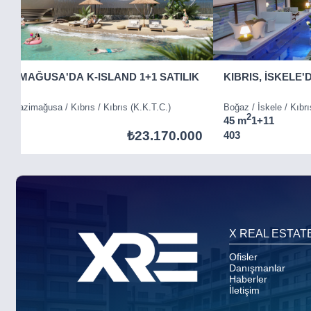
GAZİMAĞUSA'DA K-ISLAND 1+1 SATILIK
KIBRIS, İSKELE'
ı) / Gazimağusa / Kıbrıs / Kıbrıs (K.K.T.C.)
Boğaz / İskele / Kıbrı
2
1
45 m
1+1
1
₺23.170.000
403
Item
5
of
8
X REAL ESTAT
Ofisler
Danışmanlar
Haberler
İletişim