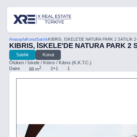
Anasayfa
Konut
Satılık
KIBRIS, İSKELE'DE NATURA PARK 2 SATILIK 2
KIBRIS, İSKELE'DE NATURA PARK 2 S
Satılık
Konut
Ötüken / İskele / Kıbrıs / Kıbrıs (K.K.T.C.)
2
Daire
2+1
1
88 m