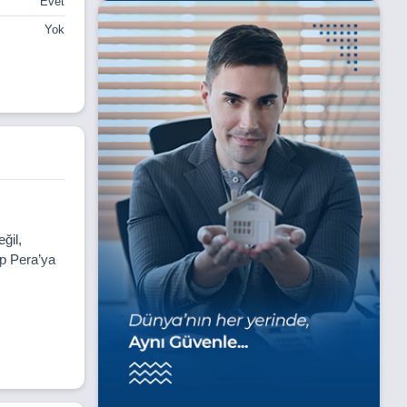
Evet
Yok
ğil,
üp Pera’ya