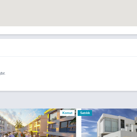
ır.
Konut
Satılık