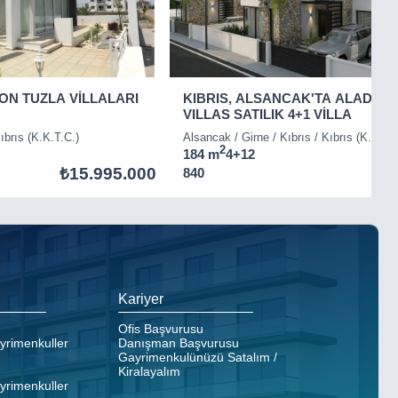
ON TUZLA VİLLALARI
KIBRIS, ALSANCAK'TA ALADAĞ
VILLAS SATILIK 4+1 VİLLA
ıbrıs (K.K.T.C.)
Alsancak / Girne / Kıbrıs / Kıbrıs (K.K.T.C
2
184 m
4+1
2
₺15.995.000
840
Kariyer
Ofis Başvurusu
ayrimenkuller
Danışman Başvurusu
Gayrimenkulünüzü Satalım /
Kiralayalım
ayrimenkuller