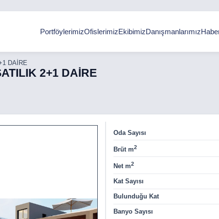
Portföylerimiz
Ofislerimiz
Ekibimiz
Danışmanlarımız
Haber
+1 DAİRE
ATILIK 2+1 DAİRE
Oda Sayısı
2
Brüt m
2
Net m
Kat Sayısı
Bulunduğu Kat
Banyo Sayısı