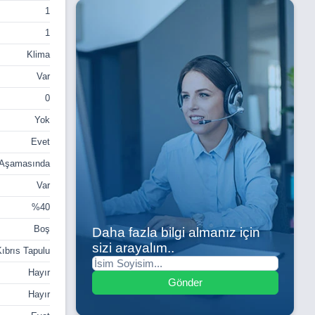
1
1
Klima
Var
0
Yok
Evet
 Aşamasında
Var
%40
Boş
Daha fazla bilgi almanız için
sizi arayalım..
ıbrıs Tapulu
Hayır
Gönder
Hayır