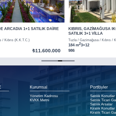
DE ARCADIA 1+1 SATILIK DAİRE
KIBRIS, GAZİMAĞUSA IK
SATILIK 3+1 VİLLA
s / Kıbrıs (K.K.T.C.)
Tuzla / Gazimağusa / Kıbrıs / K
2
184 m
3+1
2
₺11.600.000
986
E
Kurumsal
Portföyler
Yönetim Kadrosu
Satılık Konutlar
KVKK Metni
Satılık Ticari G
Satılık Arsalar
Kiralık Konutlar
Kiralık Ticari G