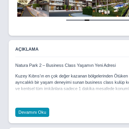
Item
5
of
15
AÇIKLAMA
Natura Park 2 – Business Class Yaşamın Yeni Adresi
Kuzey Kıbrıs’ın en çok değer kazanan bölgelerinden Ötüken – 
ayrıcalıklı bir yaşam deneyimi sunan business class kulüp kon
ve kentsel tüm imkânlara sadece 1 dakika mesafede konumlan
Projede;
🔹 1+1 (55 m² + 35 m² teraslı) daireler,
Devamını Oku
🔹 2+1 (103–110 m² teraslı) geniş konutlar,