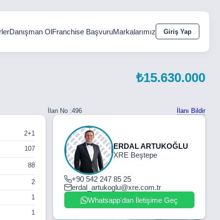
ler
Danışman Ol
Franchise Başvuru
Markalarımız
Giriş Yap
₺15.630.000
İlanı Bildir
İlan No :
496
2+1
ERDAL ARTUKOĞLU
107
XRE Beştepe
88
+90 542 247 85 25
2
erdal_artukoglu@xre.com.tr
1
Whatsapp'dan İletişime Geç
1