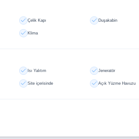
Çelik Kapı
Duşakabin
sel iç planlamasıyla dikkat çekiyor.
Klima
klı bir yaşam sunuyor:
Isı Yalıtım
Jeneratör
Site içerisinde
Açık Yüzme Havuzu
e internet altyapısı
a banyo ekipmanları, modern mutfaklar ve gömme dolap sistemleri ile h
ir yaşam ve yüksek getirili bir yatırım fırsatını bir arada sunuyor. Akd