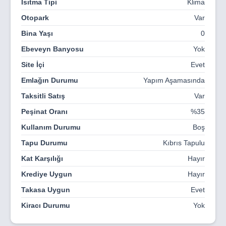
Isıtma Tipi
Klima
ediyor. Havuz barı, su parkı, fitness merkezi gibi
olanaklar ve Ercan Havalimanı ile turistik bölgelere kolay
Otopark
Var
erişim, Lagoon Verde’de hayatı daha da ayrıcalıklı hale
Bina Yaşı
0
getiriyor.
Ebeveyn Banyosu
Yok
Site İçi
Evet
Emlağın Durumu
Yapım Aşamasında
Taksitli Satış
Var
Peşinat Oranı
%35
Kullanım Durumu
Boş
Tapu Durumu
Kıbrıs Tapulu
Kat Karşılığı
Hayır
Krediye Uygun
Hayır
Takasa Uygun
Evet
Kiracı Durumu
Yok