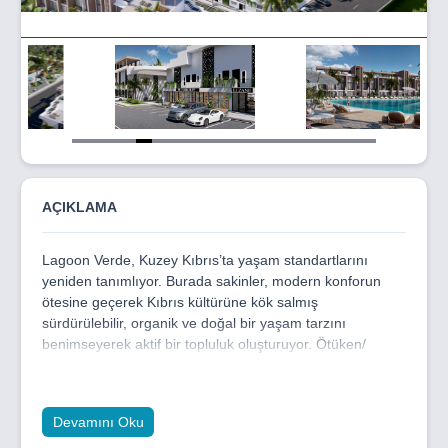
Item
5
of
19
AÇIKLAMA
Lagoon Verde, Kuzey Kıbrıs’ta yaşam standartlarını
yeniden tanımlıyor. Burada sakinler, modern konforun
ötesine geçerek Kıbrıs kültürüne kök salmış
sürdürülebilir, organik ve doğal bir yaşam tarzını
benimseyerek aktif bir topluluk oluşturuyor. Ötüken/
İskele’de Akdeniz kıyısına sadece 1,5 kilometre
mesafede konumlanan Lagoon Verde, doğanın güzelliğini
benzersiz olanaklarla birleştirerek eşsiz bir yaşam
Devamını Oku
sunuyor.