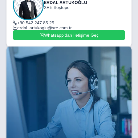
ERDAL ARTUKOĞLU
XRE Beştepe
+90 542 247 85 25
erdal_artukoglu@xre.com.tr
Whatsapp'dan İletişime Geç