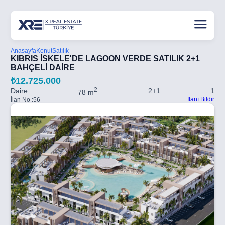
Anasayfa
Konut
Satılık
KIBRIS İSKELE'DE LAGOON VERDE SATILIK 2+1
BAHÇELİ DAİRE
₺12.725.000
2
Daire
2+1
1
78 m
İlanı Bildir
İlan No :
56