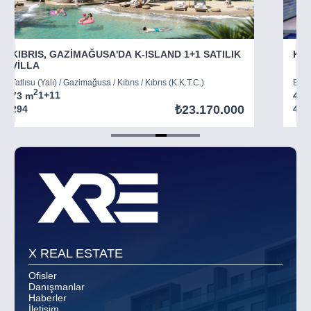
KIBRIS, GAZİMAĞUSA'DA K-ISLAND 1+1 SATILIK
KIB
VİLLA
Tatlısu (Yalı) / Gazimağusa / Kıbrıs / Kıbrıs (K.K.T.C.)
Boğaz
2
73 m
1+1
1
45 
₺23.170.000
294
403
Item
5
of
8
X REAL ESTATE
Ofisler
Danışmanlar
Haberler
İletişim