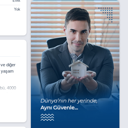
Evet
Yok
 ve diğer
lı yaşam
übü, 4000
zu, Çok
Kapalı
arı ve
 içe, sosyal