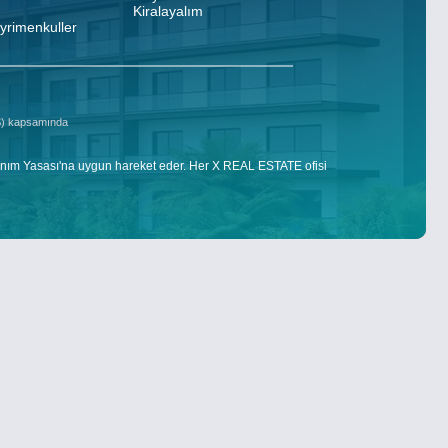
Kiralayalım
ayrimenkuller
DS) kapsamında
nım Yasası'na uygun hareket eder. Her X REAL ESTATE ofisi