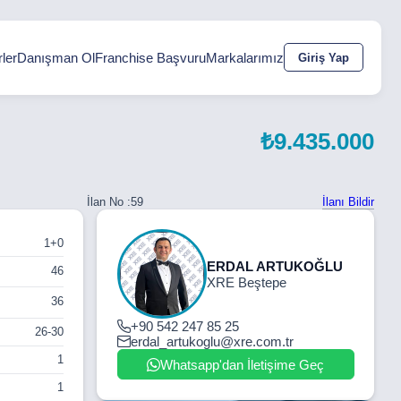
ler
Danışman Ol
Franchise Başvuru
Markalarımız
Giriş Yap
₺9.435.000
İlanı Bildir
İlan No :
59
1+0
ERDAL ARTUKOĞLU
46
XRE Beştepe
36
+90 542 247 85 25
26-30
erdal_artukoglu@xre.com.tr
1
Whatsapp'dan İletişime Geç
1