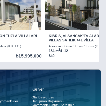
ON TUZLA VİLLALARI
KIBRIS, ALSANCAK'TA ALADAĞ
VILLAS SATILIK 4+1 VİLLA
ıbrıs (K.K.T.C.)
Alsancak / Girne / Kıbrıs / Kıbrıs (K.K.T.C
2
184 m
4+1
2
₺15.995.000
840
Kariyer
Ofis Başvurusu
ayrimenkuller
Danışman Başvurusu
Gayrimenkulünüzü Satalım /