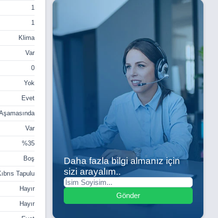
1
1
Klima
Var
0
Yok
Evet
 Aşamasında
Var
%35
Boş
Daha fazla bilgi almanız için
sizi arayalım..
ıbrıs Tapulu
Hayır
Gönder
Hayır