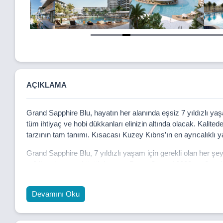
Item
5
of
21
AÇIKLAMA
Grand Sapphire Blu, hayatın her alanında eşsiz 7 yıldızlı yaş
tüm ihtiyaç ve hobi dükkanları elinizin altında olacak. Kalit
tarzının tam tanımı. Kısacası Kuzey Kıbrıs’ın en ayrıcalıkl
Grand Sapphire Blu, 7 yıldızlı yaşam için gerekli olan her 
m2 ile adanın en büyük havuzu Punta Cana, 10000+ m2 topla
amaçlı spor alanları, Padel tenis, Açık hava sineması, Su par
Otoparklar, Balo ve Konferans Salonu.
Devamını Oku
Grand Sapphire Blu, size sosyal yaşam ve kişisel konforun 
dinlendirici yeşil alanlar sunar. İster havuz başında dinlenin i