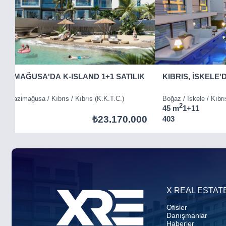
GAZİMAĞUSA'DA K-ISLAND 1+1 SATILIK
KIBRIS, İSKELE'
ı) / Gazimağusa / Kıbrıs / Kıbrıs (K.K.T.C.)
Boğaz / İskele / Kıbrı
2
1
45 m
1+1
1
₺23.170.000
403
Item
5
of
8
X REAL ESTAT
Ofisler
Danışmanlar
Haberler