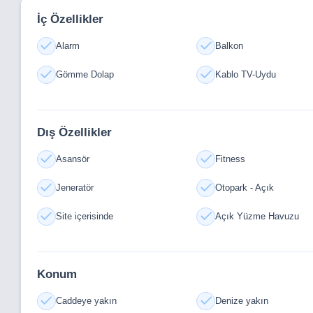
bir yaşamı kucaklayacaksınız.
İç Özellikler
GRAND SAPHİRE BLU ÖZELLİKLERİ
Alarm
Balkon
​HAVUZ
Gömme Dolap
Kablo TV-Uydu
SU KAYDIRAKLARI
ÇOCUK PARKI
Dış Özellikler
BİSİKLET YOLU
OTOPARK
Asansör
Fitness
SPOR SALONU
Jeneratör
Otopark - Açık
SAUNA
Site içerisinde
Açık Yüzme Havuzu
KAPALI HAVUZ
Konum
Caddeye yakın
Denize yakın