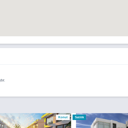
ır.
Konut
Satılık