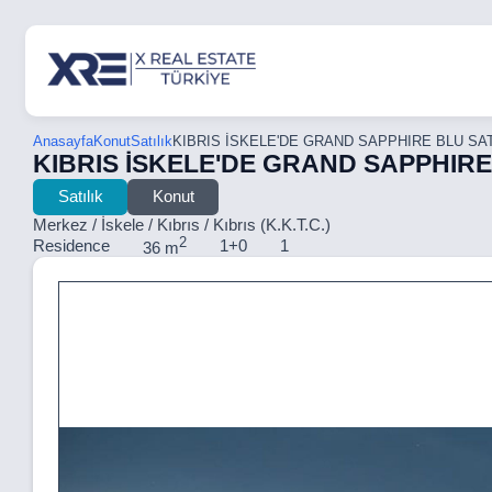
Anasayfa
Konut
Satılık
KIBRIS İSKELE'DE GRAND SAPPHIRE BLU SAT
KIBRIS İSKELE'DE GRAND SAPPHIRE 
Satılık
Konut
Merkez / İskele / Kıbrıs / Kıbrıs (K.K.T.C.)
2
Residence
1+0
1
36 m