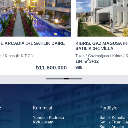
DE ARCADIA 1+1 SATILIK DAİRE
KIBRIS, GAZİMAĞUSA IK
SATILIK 3+1 VİLLA
s / Kıbrıs (K.K.T.C.)
Tuzla / Gazimağusa / Kıbrıs / K
2
184 m
3+1
2
₺11.600.000
986
E
Kurumsal
Portföyler
Yönetim Kadrosu
Satılık Konutlar
KVKK Metni
Satılık Ticari G
Satılık Arsalar