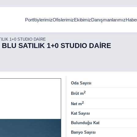
Portföylerimiz
Ofislerimiz
Ekibimiz
Danışmanlarımız
Haber
ILIK 1+0 STUDIO DAİRE
BLU SATILIK 1+0 STUDIO DAİRE
Oda Sayısı
2
Brüt m
2
Net m
Kat Sayısı
Bulunduğu Kat
Banyo Sayısı