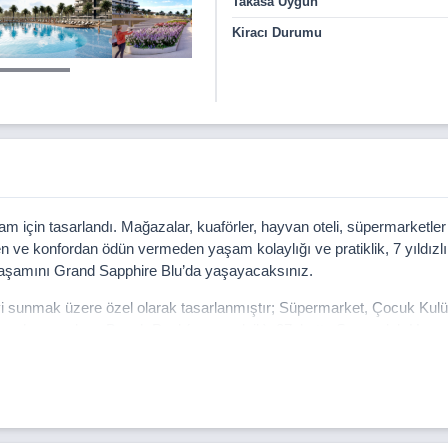
Takasa Uygun
Kiracı Durumu
am için tasarlandı. Mağazalar, kuaförler, hayvan oteli, süpermarketler
eden ve konfordan ödün vermeden yaşam kolaylığı ve pratiklik, 7 yıldız
ı yaşamını Grand Sapphire Blu’da yaşayacaksınız.
şeyi sunmak üzere özel olarak tasarlanmıştır; Süpermarket, Çocuk Kul
m havuz alanı, Beach Pool (yapay plajlı), 27. katta Sonsuzluk Havu
kı, Fit Plus, Organik Spa, Evcil Hayvan Parkı, Yürüyüş Yolları, Açık-
mükemmel karışımını sağlamak için özenle tasarlanmış topluluk alanl
ster yeşillikler içinde yürüyüş yapın, Grand Sapphire Blu’da doğa ile iç