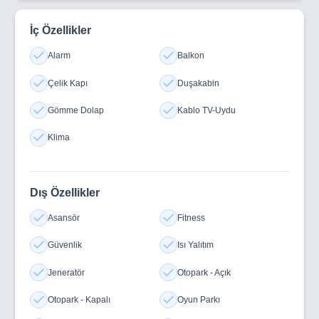
değil. Venedik’te yaşam, tatil hissini her güne taşıyor.
Yaşamın Ritmini Değiştirin.
İç Özellikler
Venedik Projesi ile hem lüks bir yaşama sahip olun hem
Alarm
Balkon
de geleceğinize kazançlı bir yatırım yapın.
Çelik Kapı
Duşakabin
Gömme Dolap
Kablo TV-Uydu
Klima
Dış Özellikler
Asansör
Fitness
Güvenlik
Isı Yalıtım
Jeneratör
Otopark - Açık
Otopark - Kapalı
Oyun Parkı