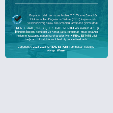
Bu platformdaki taşınmaz ilanları, T.C. Ticaret Bakanlığı
Elektronik İlan Doğrulama Sistemi (EİDS) kapsamında
yetkilendirilmiş emlak danışmanları tarafından girilmektedir.
X REAL ESTATE, XRE BEŞTEPE GAYRİMENKUL AŞ. markasıdır. Eşit
İstihdam İlkesi'ni destekler ve Konut Satışı/Kiralaması Hakkında Adil
Kullanım Yasası'na uygun hareket eder. Her X REAL ESTATE ofisi
bağımsız bir şekilde sahiplenilmiş ve işletilmektedir.
Copyright © 2023-2026
X REAL ESTATE
Tüm hakları saklıdır. |
Altyapı:
Winter