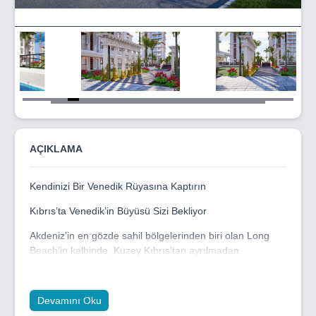
Item
5
of
43
AÇIKLAMA
Kendinizi Bir Venedik Rüyasına Kaptırın
Kıbrıs’ta Venedik’in Büyüsü Sizi Bekliyor
Akdeniz’in en gözde sahil bölgelerinden biri olan Long
Beach’in kalbinde, Kuzey Kıbrıs’tan ayrılmadan
Venedik’in romantik atmosferini yaşamaya hazır mısınız?
Dem’s Construction güvencesiyle hayata geçirilen
Devamını Oku
Venedik Projesi, adeta Venedik’in zarafetini ve estetiğini