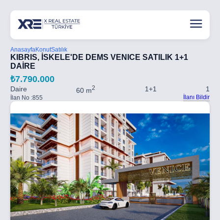
Anasayfa
Konut
Satılık
KIBRIS, İSKELE'DE DEMS VENICE SATILIK 1+1
DAİRE
₺7.790.000
2
Daire
1+1
1
60 m
İlanı Bildir
İlan No :
855