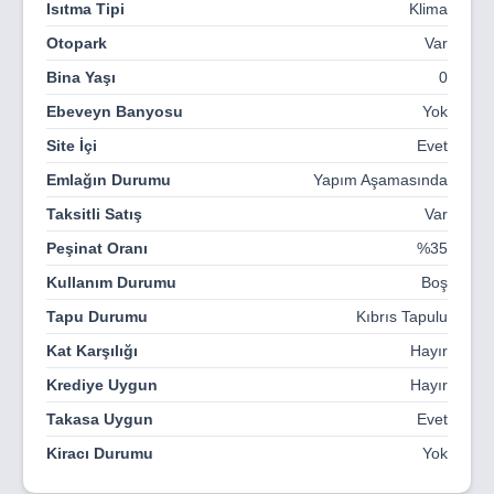
Isıtma Tipi
Klima
3. Etap: Bloklar 7-8-9
Otopark
Var
🗓 Teslim: Haziran 2029
Bina Yaşı
0
Bir Yaşam Tarzı Olarak Venedik
Ebeveyn Banyosu
Yok
Özenle planlanmış kanal ağı ve yürüyüş yolları
Site İçi
Evet
Venedik temalı kafeler, restoranlar, butik mağazalar
Emlağın Durumu
Yapım Aşamasında
Tesis içinde otel hizmetleri ve concierge ayrıcalıkları
Taksitli Satış
Var
Peşinat Oranı
%35
Ücretsiz plaj servisiyle, Long Beach’e sadece 1.5 km
Kullanım Durumu
Boş
Dağ ve deniz manzarasına hâkim eşsiz konum
Tapu Durumu
Kıbrıs Tapulu
Gelişen İskele bölgesinde yüksek prim potansiyeli
Kat Karşılığı
Hayır
Venedik'te Yaşam: Her Güne Tatil Gibi Bir Başlangıç
Krediye Uygun
Hayır
Hayal edin... Sabahları kanallar boyunca yürüyüş yapıyor,
Takasa Uygun
Evet
öğleden sonra denize nazır bir kafede kahvenizi
yudumluyor, akşamları ise lüks restoranlarda Akdeniz
Kiracı Durumu
Yok
lezzetlerini keşfediyorsunuz. Tüm bunlar, artık bir hayal