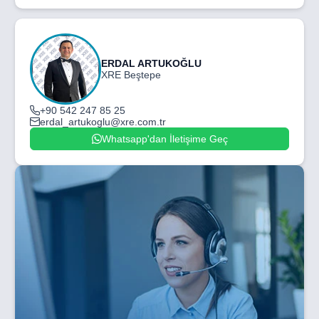
ERDAL ARTUKOĞLU
XRE Beştepe
+90 542 247 85 25
erdal_artukoglu@xre.com.tr
Whatsapp'dan İletişime Geç