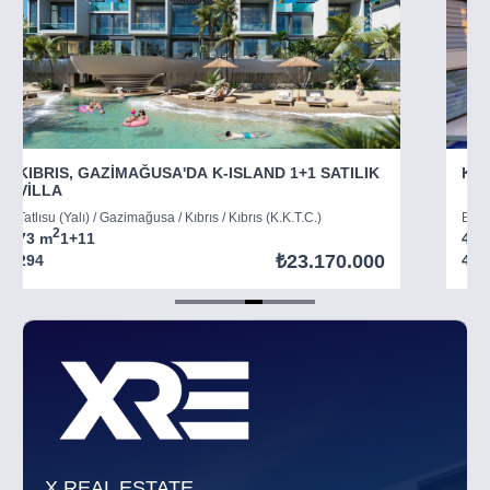
KIBRIS, GAZİMAĞUSA'DA K-ISLAND 1+1 SATILIK
KIB
VİLLA
Tatlısu (Yalı) / Gazimağusa / Kıbrıs / Kıbrıs (K.K.T.C.)
Boğaz
2
73 m
1+1
1
45 
₺23.170.000
294
403
Item
5
of
8
X REAL ESTATE