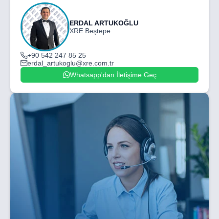
ERDAL ARTUKOĞLU
XRE Beştepe
+90 542 247 85 25
erdal_artukoglu@xre.com.tr
Whatsapp'dan İletişime Geç