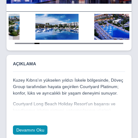
Item
5
of
22
AÇIKLAMA
Kuzey Kıbrıs'ın yükselen yıldızı İskele bölgesinde, Döveç
Group tarafından hayata geçirilen Courtyard Platinum;
konfor, lüks ve ayrıcalıklı bir yaşam deneyimi sunuyor.
Courtyard Long Beach Holiday Resort'un başarısı ve
kanıtlanmış işletim sistemi, yatırımcılarının yüzünü
güldürerek uzun bekleme listeleri oluşmasına yol
açarken, Döveç Group olarak bizleri de bu başarıyı bir
üst seviyeye çıkarmaya,daha etkileyici ve yine ayni
Devamını Oku
derecede yoğun talep görecek bir proje yaratmaya teşvik