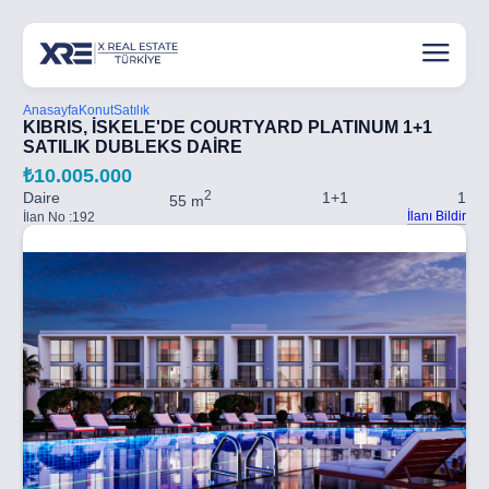
Anasayfa
Konut
Satılık
KIBRIS, İSKELE'DE COURTYARD PLATINUM 1+1
SATILIK DUBLEKS DAİRE
₺10.005.000
2
Daire
1+1
1
55 m
İlanı Bildir
İlan No :
192