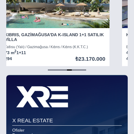
KIBRIS, GAZİMAĞUSA'DA K-ISLAND 1+1 SATILIK
KIB
VİLLA
Tatlısu (Yalı) / Gazimağusa / Kıbrıs / Kıbrıs (K.K.T.C.)
Boğaz
2
73 m
1+1
1
45 
₺23.170.000
294
403
Item
5
of
8
X REAL ESTATE
Ofisler