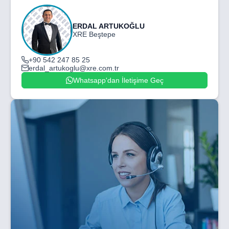
ERDAL ARTUKOĞLU
XRE Beştepe
+90 542 247 85 25
erdal_artukoglu@xre.com.tr
Whatsapp'dan İletişime Geç