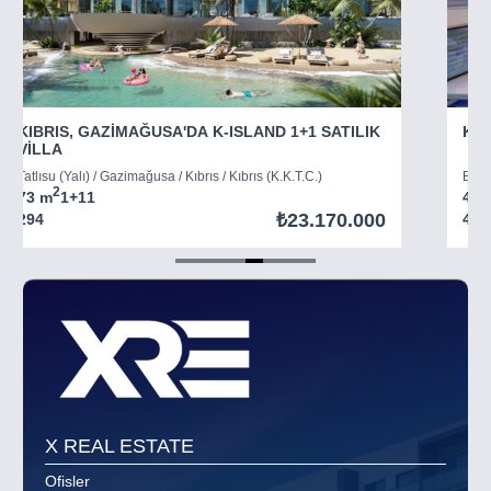
KIBRIS, GAZİMAĞUSA'DA K-ISLAND 1+1 SATILIK
KIB
VİLLA
Tatlısu (Yalı) / Gazimağusa / Kıbrıs / Kıbrıs (K.K.T.C.)
Boğaz
2
73 m
1+1
1
45 
₺23.170.000
294
403
Item
5
of
8
X REAL ESTATE
Ofisler