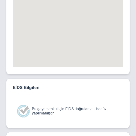
yolu olabilir. Bu özellik,
genellikle konumlandırma ve tasarımının dikkatlice
düşünüldüğü bir ev veya daire tipini ifade eder.
“MİLAGRO GARDEN & PENTHOUSE” Modern Konutlar,
Maksimum Konfor ve İşlevsellik!"
Milagro Garden ve Penthouse, son derece kullanışlı ve
fonksiyonel daire tiplerini sunmaktadır. Milagro Garden,
özel bahçe alanıyla dikkat çekerken, Penthouse
dairelerde ise geniş çatı terası alanları bulunmaktadır.
Her iki konut tipi de modern yaşamın gereksinimlerini
karşılayacak şekilde tasarlanmıştır.
EİDS Bilgileri
Milagro Garden & Penthouse, sunduğu olanaklar
arasında ortak kullanım havuz alanı, çocuk parkı ve yeşil
peyzaj alanı gibi imkanları da barındırıyor.
Bu gayrimenkul için EİDS doğrulaması henüz
yapılmamıştır.