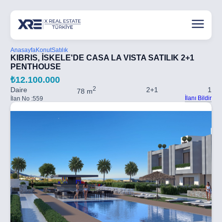
Anasayfa
Konut
Satılık
KIBRIS, İSKELE'DE CASA LA VISTA SATILIK 2+1
PENTHOUSE
₺12.100.000
2
Daire
2+1
1
78 m
İlanı Bildir
İlan No :
559