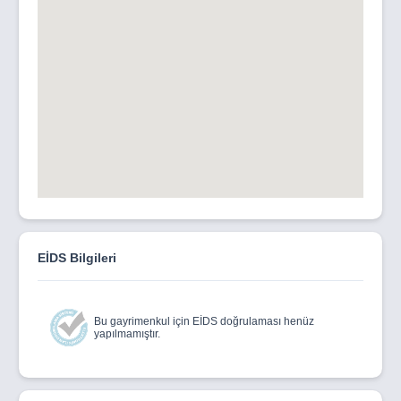
yolu olabilir. Bu özellik,
genellikle konumlandırma ve tasarımının dikkatlice
düşünüldüğü bir ev veya daire tipini ifade eder.
“MİLAGRO GARDEN & PENTHOUSE” Modern Konutlar,
Maksimum Konfor ve İşlevsellik!"
Milagro Garden ve Penthouse, son derece kullanışlı ve
fonksiyonel daire tiplerini sunmaktadır. Milagro Garden,
özel bahçe alanıyla dikkat çekerken, Penthouse
dairelerde ise geniş çatı terası alanları bulunmaktadır.
Her iki konut tipi de modern yaşamın gereksinimlerini
karşılayacak şekilde tasarlanmıştır.
EİDS Bilgileri
Milagro Garden & Penthouse, sunduğu olanaklar
arasında ortak kullanım havuz alanı, çocuk parkı ve yeşil
peyzaj alanı gibi imkanları da barındırıyor.
Bu gayrimenkul için EİDS doğrulaması henüz
yapılmamıştır.