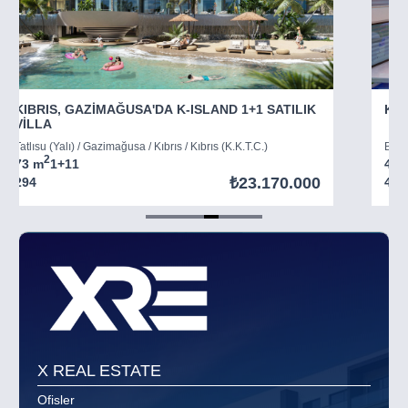
KIBRIS, GAZİMAĞUSA'DA K-ISLAND 1+1 SATILIK
KIB
VİLLA
Tatlısu (Yalı) / Gazimağusa / Kıbrıs / Kıbrıs (K.K.T.C.)
Boğaz
2
73 m
1+1
1
45 
₺23.170.000
294
403
Item
5
of
8
X REAL ESTATE
Ofisler