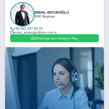
ERDAL ARTUKOĞLU
XRE Beştepe
+90 542 247 85 25
erdal_artukoglu@xre.com.tr
Whatsapp'dan İletişime Geç