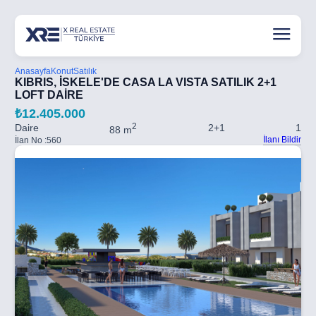
Anasayfa
Konut
Satılık
KIBRIS, İSKELE'DE CASA LA VISTA SATILIK 2+1
LOFT DAİRE
₺12.405.000
2
Daire
2+1
1
88 m
İlanı Bildir
İlan No :
560