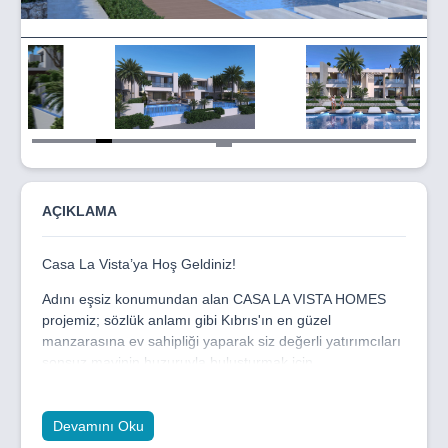
Item
5
of
25
AÇIKLAMA
Casa La Vista’ya Hoş Geldiniz!
Adını eşsiz konumundan alan CASA LA VISTA HOMES
projemiz; sözlük anlamı gibi Kıbrıs'ın en güzel
manzarasına ev sahipliği yaparak siz değerli yatırımcıları
sonsuz mavinin huzuruyla buluşturmak için
sabırsızlanıyor.
Adanın en güzel sahilleriyle, yeşil bitki örtüsünün birleştiği
Devamını Oku
yerde konumlanan projemiz, masallara konu olacak tarihi