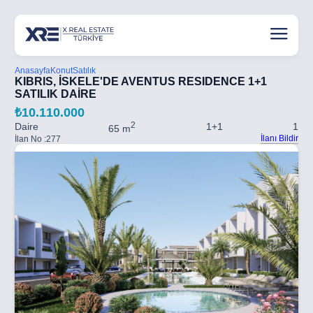
Anasayfa
Konut
Satılık
KIBRIS, İSKELE'DE AVENTUS RESIDENCE 1+1
SATILIK DAİRE
₺10.110.000
2
Daire
1+1
1
65 m
İlanı Bildir
İlan No :
277