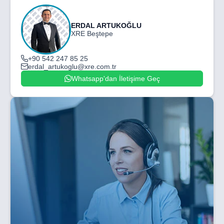
ERDAL ARTUKOĞLU
XRE Beştepe
+90 542 247 85 25
erdal_artukoglu@xre.com.tr
Whatsapp'dan İletişime Geç