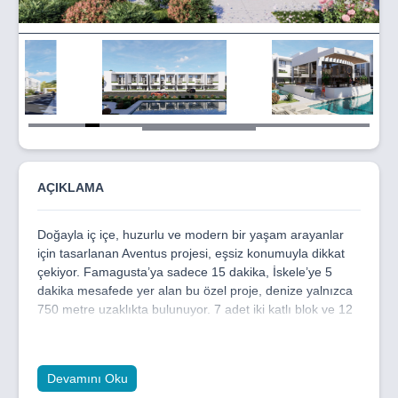
Item
5
of
32
AÇIKLAMA
Doğayla iç içe, huzurlu ve modern bir yaşam arayanlar
için tasarlanan Aventus projesi, eşsiz konumuyla dikkat
çekiyor. Famagusta’ya sadece 15 dakika, İskele’ye 5
dakika mesafede yer alan bu özel proje, denize yalnızca
750 metre uzaklıkta bulunuyor. 7 adet iki katlı blok ve 12
adet ikiz villa olmak üzere farklı yaşam alanları sunan
Aventus, her ihtiyaca uygun konut seçenekleriyle konforlu
ve kaliteli bir yaşam vadediyor. Projede; stüdyo, 1+1, 2+1,
Devamını Oku
3+1 ve 4+1 daire seçeneklerinin yanı sıra loft daireler ve