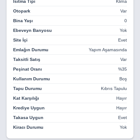
Isıtma Tipi
Klima
BANKA
Otopark
Var
SÜPERMARKET
Bina Yaşı
0
Ebeveyn Banyosu
Yok
ECZANE
Site İçi
Evet
KUAFÖR
Emlağın Durumu
Yapım Aşamasında
KAFE
Taksitli Satış
Var
HAVUZ
Peşinat Oranı
%35
CCTV GÜVENLİK KAMERA SİSTEMİ
Kullanım Durumu
Boş
GÜVENLİK
Tapu Durumu
Kıbrıs Tapulu
Kat Karşılığı
Hayır
♦️♦️♦️Yatırımınızı Kıbrıs’ta Yapmanın Avantajları ♦️♦️♦️ Kuzey
Krediye Uygun
Hayır
Kıbrıs’ta 22 Üniversite ve 100.000 in Üzerinde Öğrenci
Takasa Uygun
Evet
Bulunuyor. Yeni Yapılan Üniversitelerle Öğrenci Sayısı
200.000’i Bulacaktır. Akdeniz’in 3. Büyük Adası Olan
Kiracı Durumu
Yok
Kuzey Kıbrıs, Forbes Dergisinin Yayınladığı Makalede