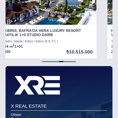
KIBRIS, BAFRA'DA HERA LUXURY RESORT
KIB
SATILIK 1+0 STUDIO DAİRE
VİL
Bafra / İskele / Kıbrıs / Kıbrıs (K.K.T.C.)
Tatlı
2
34 m
1+0
1
73 
₺10.515.000
850
294
Item
5
of
8
X REAL ESTATE
Ofisler