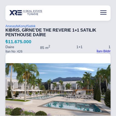
Anasayfa
Konut
Satılık
KIBRIS, GİRNE'DE THE REVERIE 1+1 SATILIK
PENTHOUSE DAİRE
₺11.675.000
2
Daire
1+1
1
85 m
İlanı Bildir
İlan No :
426