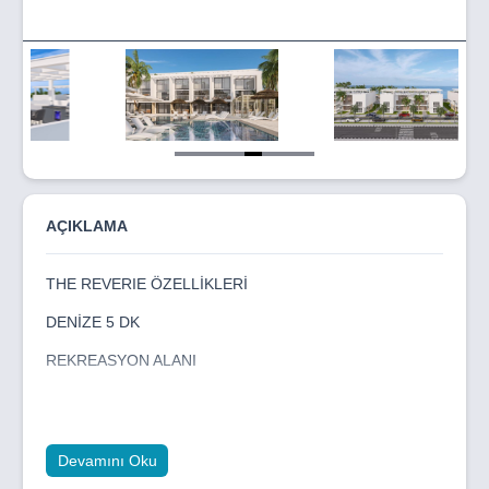
Item
5
of
8
AÇIKLAMA
THE REVERIE ÖZELLİKLERİ
DENİZE 5 DK
REKREASYON ALANI
SPOR SALONU
SPA MERKEZİ
Devamını Oku
YOGA ALANI