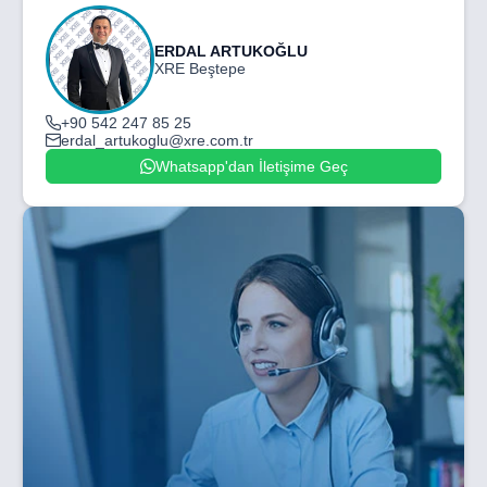
ERDAL ARTUKOĞLU
XRE Beştepe
+90 542 247 85 25
erdal_artukoglu@xre.com.tr
Whatsapp'dan İletişime Geç