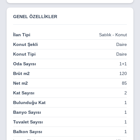
TİCARİ ALANLAR
GENEL ÖZELLİKLER
RESEPSİYON
MERKEZİ UYDU SİSTEMİ
İlan Tipi
Satılık - Konut
MERKEZİ İNTERNET SİSTEMİ
Konut Şekli
Daire
ÖZEL PEYZAJLI YEŞİL ALANLAR
Konut Tipi
Daire
KLİMA ALTYAPI SİSTEMİ
Oda Sayısı
1+1
BARBEKÜ ALANI
Brüt m2
120
Net m2
85
JAKUZİ ALTYAPI SİSTEMİ
Kat Sayısı
2
RESTORAN
Bulunduğu Kat
1
SAUNA
Banyo Sayısı
1
YÜRÜYÜŞ YOLU
Tuvalet Sayısı
1
OTOPARK
Balkon Sayısı
1
İLK YARDIM ODASI