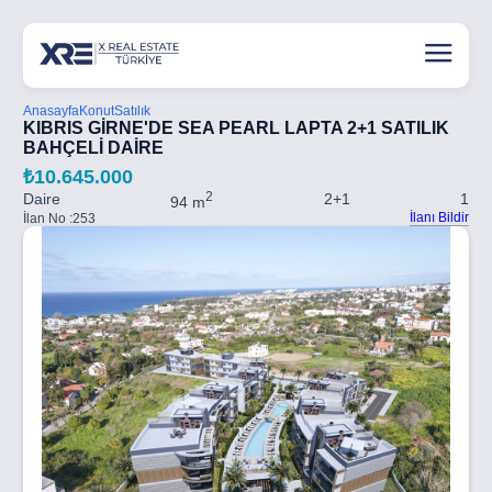
Anasayfa
Konut
Satılık
KIBRIS GİRNE'DE SEA PEARL LAPTA 2+1 SATILIK
BAHÇELİ DAİRE
₺10.645.000
2
Daire
2+1
1
94 m
İlanı Bildir
İlan No :
253