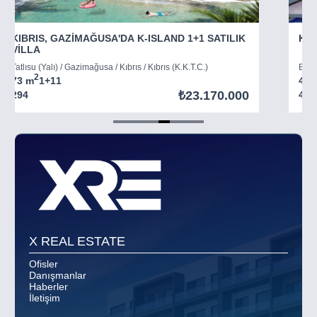
KIBRIS, GAZİMAĞUSA'DA K-ISLAND 1+1 SATILIK
KIB
VİLLA
Tatlısu (Yalı) / Gazimağusa / Kıbrıs / Kıbrıs (K.K.T.C.)
Boğaz
2
73 m
1+1
1
45 
₺23.170.000
294
403
Item
5
of
8
X REAL ESTATE
Ofisler
Danışmanlar
Haberler
İletişim