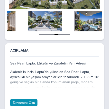
Item
5
of
8
AÇIKLAMA
Sea Pearl Lapta: Lüksün ve Zarafetin Yeni Adresi
Akdeniz’in incisi Lapta’da yükselen Sea Pearl Lapta,
ayrıcalıklı bir yaşam arayanlar için tasarlandı. 7.168 m²’lik
geniş ve seçkin bir alanda konumlanan proje, modern
mimarisi, üstün yapı kalitesi ve göz alıcı manzaralarıyla
benzersiz bir yaşam tarzı sunuyor. 6.500 m²’lik kapalı
alanın yanı sıra, özenle planlanmış 1.300 m²’lik peyzajlı
yeşil alanlarıyla, doğayla iç içe huzurlu ve elit bir atmosfer
Devamını Oku
sizi bekliyor.