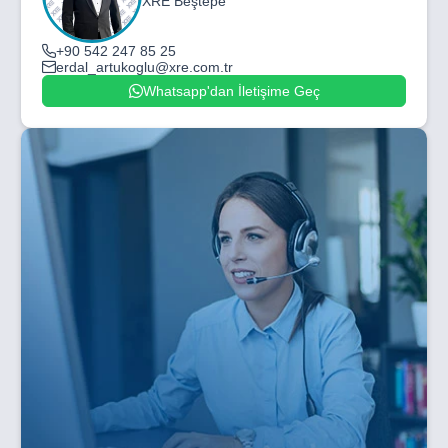
XRE Beştepe
+90 542 247 85 25
erdal_artukoglu@xre.com.tr
Whatsapp'dan İletişime Geç