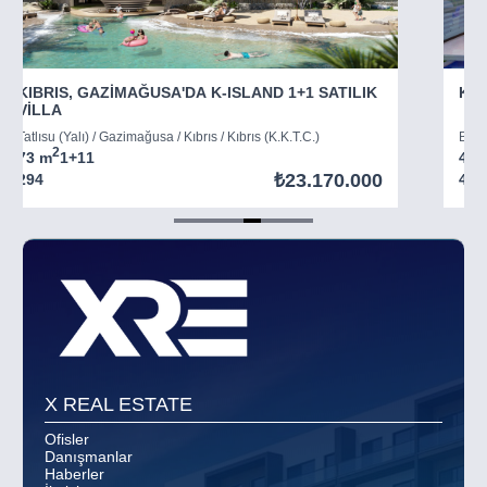
KIBRIS, GAZİMAĞUSA'DA K-ISLAND 1+1 SATILIK
KIB
VİLLA
Tatlısu (Yalı) / Gazimağusa / Kıbrıs / Kıbrıs (K.K.T.C.)
Boğaz
2
73 m
1+1
1
45 
₺23.170.000
294
403
Item
5
of
8
X REAL ESTATE
Ofisler
Danışmanlar
Haberler