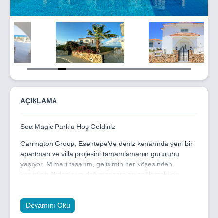
Item
5
of
21
AÇIKLAMA
Sea Magic Park'a Hoş Geldiniz
Carrington Group, Esentepe'de deniz kenarında yeni bir
apartman ve villa projesini tamamlamanın gururunu
yaşıyor. Mimari tasarım, gelişimin her köşesinden
kesintisiz Akdeniz ve dağ manzaraları sağlamak için
yapılmıştır. Proje, 3 ve 4 odalı villaların yanı sıra bir, iki ve
üç odalı daireler ve penthouse'ları içermektedir.
Devamını Oku
Sitenin olanakları arasında özel plaj, ortak yüzme