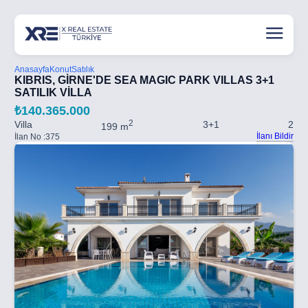
Anasayfa
Konut
Satılık
KIBRIS, GİRNE'DE SEA MAGIC PARK VILLAS 3+1
SATILIK VİLLA
₺140.365.000
2
Villa
3+1
2
199 m
İlanı Bildir
İlan No :
375