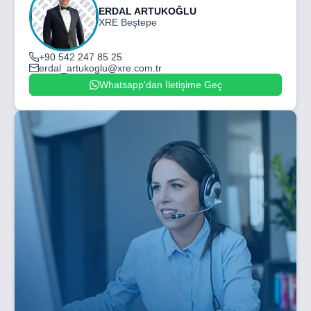
ERDAL ARTUKOĞLU
XRE Beştepe
+90 542 247 85 25
erdal_artukoglu@xre.com.tr
Whatsapp'dan İletişime Geç