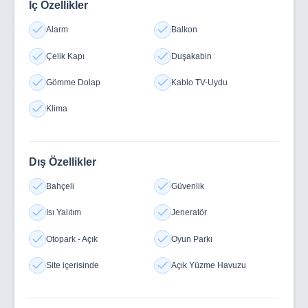
İç Özellikler
Plajları, Lezzetli Yemekleri, Sıcak İnsanları, Tarihi,
Masmavi Denizi, Yemyeşil Dağları, Altın Renkli Kumsalları
Alarm
Balkon
Vardır.
Çelik Kapı
Duşakabin
Gömme Dolap
Kablo TV-Uydu
Klima
Dış Özellikler
Bahçeli
Güvenlik
Isı Yalıtım
Jeneratör
Otopark - Açık
Oyun Parkı
Site içerisinde
Açık Yüzme Havuzu