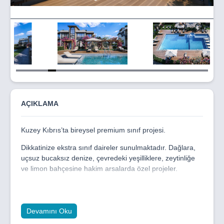
Item
5
of
24
AÇIKLAMA
Kuzey Kıbrıs’ta bireysel premium sınıf projesi.
Dikkatinize ekstra sınıf daireler sunulmaktadır. Dağlara,
uçsuz bucaksız denize, çevredeki yeşilliklere, zeytinliğe
ve limon bahçesine hakim arsalarda özel projeler.
Lapta, Kuzey Kıbrıs’ın en yeşil bölgelerinden biridir.
Bu görkemli deniz ve dağ manzaralarına bayılacaksınız.
Devamını Oku
Onlarca kilometre boyunca uzanan. Hem büyüyen bir