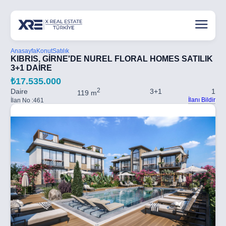
Anasayfa
Konut
Satılık
KIBRIS, GİRNE'DE NUREL FLORAL HOMES SATILIK
3+1 DAİRE
₺17.535.000
2
Daire
3+1
1
119 m
İlanı Bildir
İlan No :
461