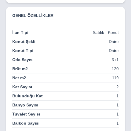
şehri hem de bozulmamış doğal güzelliği birleştirir.
Üniversiteler, İngiliz okulları, bankalar ve mağazalar.
Kendiniz için ihtiyacınız olan her şeyi bulacaksınız.
GENEL ÖZELLİKLER
İlan Tipi
Satılık - Konut
Konut Şekli
Daire
Konut Tipi
Daire
Oda Sayısı
3+1
Brüt m2
120
Net m2
119
Kat Sayısı
2
Bulunduğu Kat
1
Banyo Sayısı
1
Tuvalet Sayısı
1
Balkon Sayısı
1