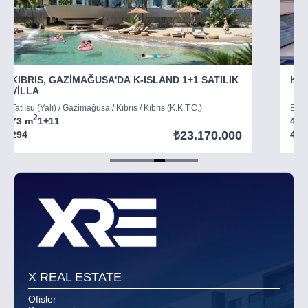
KIBRIS, GAZİMAĞUSA'DA K-ISLAND 1+1 SATILIK
KIB
VİLLA
Tatlısu (Yalı) / Gazimağusa / Kıbrıs / Kıbrıs (K.K.T.C.)
Boğaz
2
73 m
1+1
1
45 
₺23.170.000
294
403
Item
5
of
8
X REAL ESTATE
Ofisler