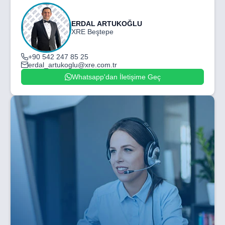
ERDAL ARTUKOĞLU
XRE Beştepe
+90 542 247 85 25
erdal_artukoglu@xre.com.tr
Whatsapp'dan İletişime Geç