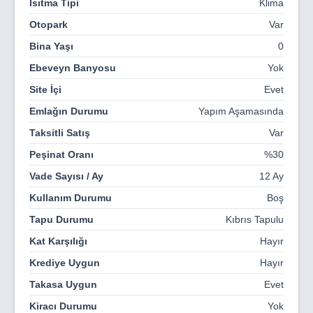
Isıtma Tipi
Klima
Otopark
Var
Bina Yaşı
0
Ebeveyn Banyosu
Yok
Site İçi
Evet
Emlağın Durumu
Yapım Aşamasında
Taksitli Satış
Var
Peşinat Oranı
%30
Vade Sayısı / Ay
12 Ay
Kullanım Durumu
Boş
Tapu Durumu
Kıbrıs Tapulu
Kat Karşılığı
Hayır
Krediye Uygun
Hayır
Takasa Uygun
Evet
Kiracı Durumu
Yok