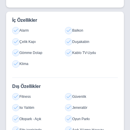
İç Özellikler
Alarm
Balkon
Çelik Kapı
Duşakabin
Gömme Dolap
Kablo TV-Uydu
Klima
Dış Özellikler
Fitness
Güvenlik
Isı Yalıtım
Jeneratör
Otopark - Açık
Oyun Parkı
Site içerisinde
Açık Yüzme Havuzu