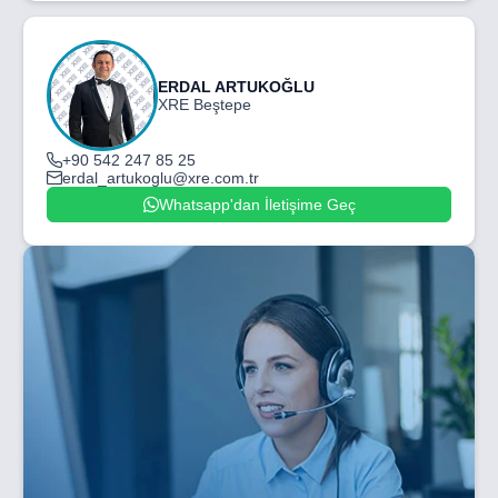
ERDAL ARTUKOĞLU
XRE Beştepe
+90 542 247 85 25
erdal_artukoglu@xre.com.tr
Whatsapp'dan İletişime Geç