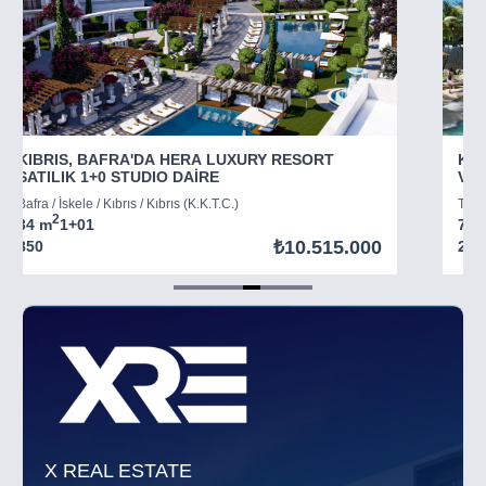
KIBRIS, BAFRA'DA HERA LUXURY RESORT
KIB
SATILIK 1+0 STUDIO DAİRE
VİL
Bafra / İskele / Kıbrıs / Kıbrıs (K.K.T.C.)
Tatlı
2
34 m
1+0
1
73 
₺10.515.000
850
294
Item
5
of
8
X REAL ESTATE