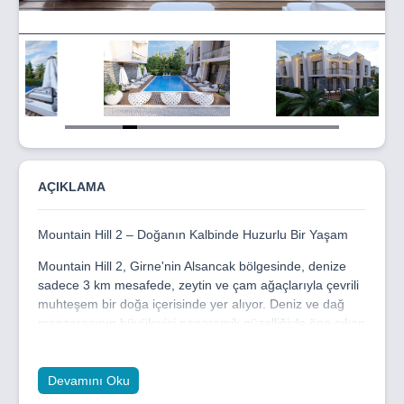
Item
5
of
19
AÇIKLAMA
Mountain Hill 2 – Doğanın Kalbinde Huzurlu Bir Yaşam
Mountain Hill 2, Girne'nin Alsancak bölgesinde, denize
sadece 3 km mesafede, zeytin ve çam ağaçlarıyla çevrili
muhteşem bir doğa içerisinde yer alıyor. Deniz ve dağ
manzarasının büyüleyici panoramik güzelliğiyle öne çıkan
bu özel proje, sakin ve huzurlu bir yaşam arayanlar için
ideal bir seçenek sunuyor.
Devamını Oku
Proje, 2 adet iki katlı ve 3 adet üç katlı bloktan