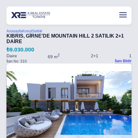
Anasayfa
Konut
Satılık
KIBRIS, GİRNE'DE MOUNTAIN HILL 2 SATILIK 2+1
DAİRE
₺9.030.000
2
Daire
2+1
1
69 m
İlanı Bildir
İlan No :
310