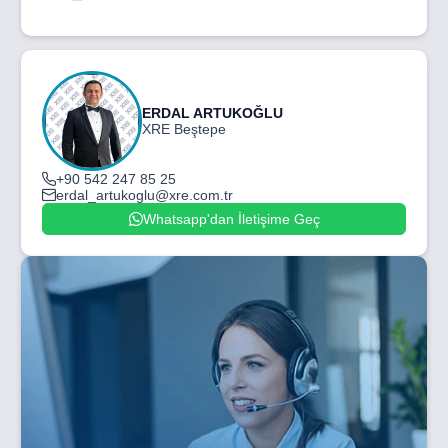
ERDAL ARTUKOĞLU
XRE Beştepe
+90 542 247 85 25
erdal_artukoglu@xre.com.tr
Whatsapp'dan İletişime Geç