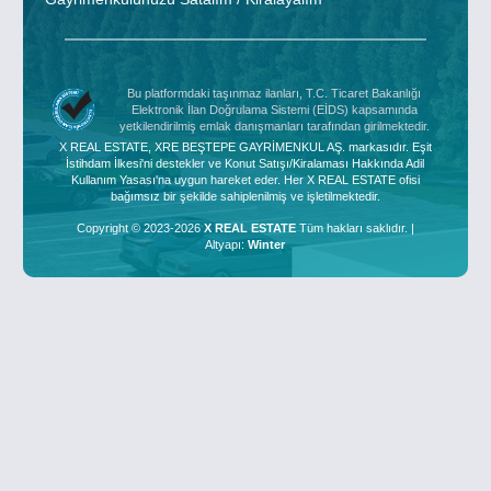
Bu platformdaki taşınmaz ilanları, T.C. Ticaret Bakanlığı
Elektronik İlan Doğrulama Sistemi (EİDS) kapsamında
yetkilendirilmiş emlak danışmanları tarafından girilmektedir.
X REAL ESTATE, XRE BEŞTEPE GAYRİMENKUL AŞ. markasıdır. Eşit
İstihdam İlkesi'ni destekler ve Konut Satışı/Kiralaması Hakkında Adil
Kullanım Yasası'na uygun hareket eder. Her X REAL ESTATE ofisi
bağımsız bir şekilde sahiplenilmiş ve işletilmektedir.
Copyright © 2023-2026
X REAL ESTATE
Tüm hakları saklıdır. |
Altyapı:
Winter