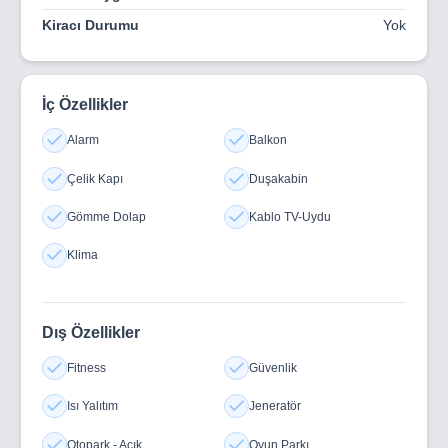
Kiracı Durumu
Yok
İç Özellikler
Alarm
Balkon
Çelik Kapı
Duşakabin
Gömme Dolap
Kablo TV-Uydu
Klima
Dış Özellikler
Fitness
Güvenlik
Isı Yalıtım
Jeneratör
Otopark - Açık
Oyun Parkı