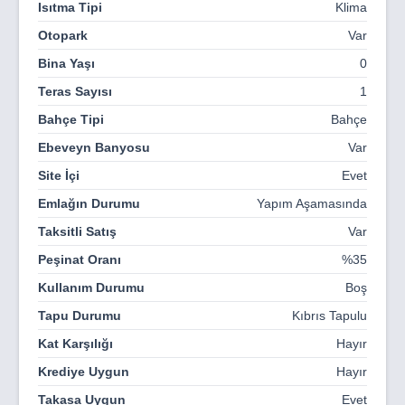
Isıtma Tipi
Klima
ısıtmalı yüzme havuzu, açık havuzlar, çocuk havuzu, mini
Otopark
Var
market ve daha birçok sosyal imkan sunmaktayız.
Bina Yaşı
0
Projemiz, evrenin büyüsünden ilham alarak sekiz farklı
gezegen temalı konut tipleri barındırmakta olup, her biri
Teras Sayısı
1
kendi benzersiz cazibesine ve karakterine sahiptir. Mars,
Bahçe Tipi
Bahçe
Satürn, Jüpiter ve daha fazlasının büyüleyici diyarlarını
keşfedin ve kendi evinizin konforuyla görsel bir yolculuğa
Ebeveyn Banyosu
Var
çıkın. Ayrıca kompleks içerisinde, site girişinde
Site İçi
Evet
konumlanan, sosyal ve eğlence alanlarını içeren Nova
Center’da sevdiklerinizle birlikte keyifli zamanlar
Emlağın Durumu
Yapım Aşamasında
geçireceksiniz.
Taksitli Satış
Var
Peşinat Oranı
%35
Kullanım Durumu
Boş
Tapu Durumu
Kıbrıs Tapulu
Kat Karşılığı
Hayır
Krediye Uygun
Hayır
Takasa Uygun
Evet