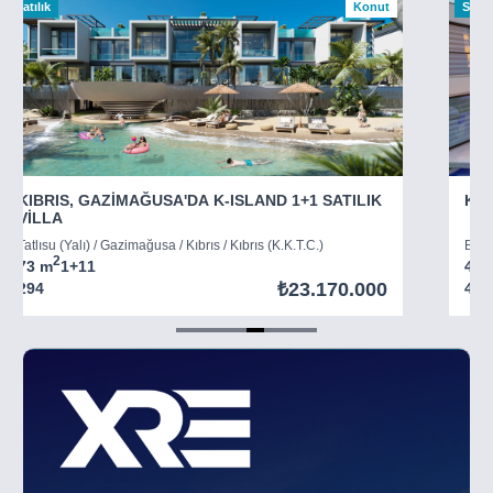
Satılık
Konut
Satılı
KIBRIS, GAZİMAĞUSA'DA K-ISLAND 1+1 SATILIK
KIB
VİLLA
Tatlısu (Yalı) / Gazimağusa / Kıbrıs / Kıbrıs (K.K.T.C.)
Boğaz
2
73 m
1+1
1
45 
₺23.170.000
294
403
Item
5
of
8