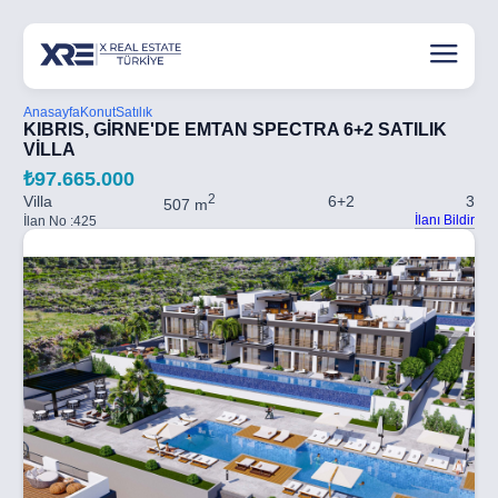
Anasayfa
Konut
Satılık
KIBRIS, GİRNE'DE EMTAN SPECTRA 6+2 SATILIK
VİLLA
₺97.665.000
2
Villa
6+2
3
507 m
İlanı Bildir
İlan No :
425