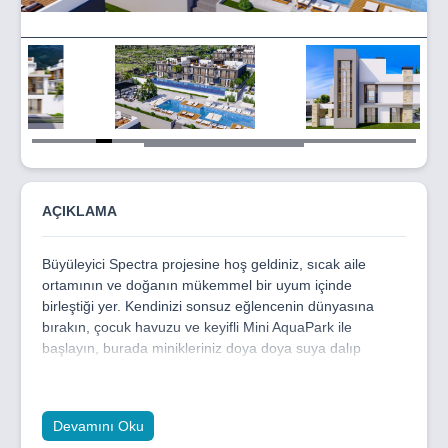
Item
5
of
34
AÇIKLAMA
Büyüleyici Spectra projesine hoş geldiniz, sıcak aile
ortamının ve doğanın mükemmel bir uyum içinde
birleştiği yer. Kendinizi sonsuz eğlencenin dünyasına
bırakın, çocuk havuzu ve keyifli Mini AquaPark ile
başlayın, burada minikleriniz doya doya suya dalıp
oynayabilir. Açık hava çocuk oyun alanı ise sonsuz
kahkaha ve keyifli anlar yaşatacaktır.
Spectra projesi, Lapta bölgesinde yer almakta olup, şehir
Devamını Oku
merkezi ve ana otoyola yakın birçok noktadan kolayca