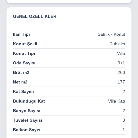
konumda yer alan Unique Life, size ve ailenize doğayla iç
içe, güvenli ve sakin bir yaşam vadediyor. Sınırlı sayıda
villa ile bu özel proje, sadece seçkin birkaç aileyi
GENEL ÖZELLİKLER
ağırlamaya hazırlanıyor.
İlan Tipi
Satılık - Konut
Konut Şekli
Dubleks
Konut Tipi
Villa
Oda Sayısı
3+1
Brüt m2
260
Net m2
177
Kat Sayısı
2
Bulunduğu Kat
Villa Katı
Banyo Sayısı
2
Tuvalet Sayısı
3
Balkon Sayısı
1