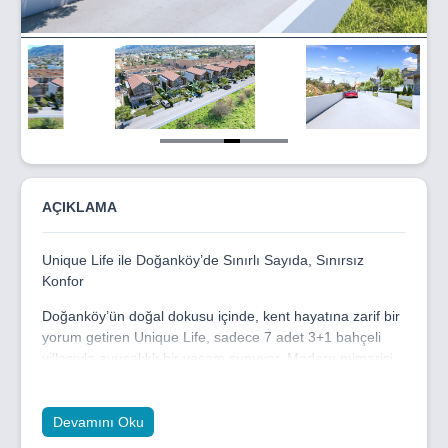
Item
5
of
8
AÇIKLAMA
Unique Life ile Doğanköy’de Sınırlı Sayıda, Sınırsız
Konfor
Doğanköy’ün doğal dokusu içinde, kent hayatına zarif bir
yorum getiren Unique Life, sadece 7 adet 3+1 bahçeli
villasıyla ayrıcalıklı bir yaşam sunuyor. Modern mimarisi,
ferah iç alanları ve yeşil bahçeleriyle hem huzuru hem de
konforu bir arada yaşamanız için tasarlandı.
Devamını Oku
Şehrin kalabalığından uzak ama her şeye yakın bir