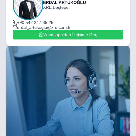
ERDAL ARTUKOĞLU
XRE Beştepe
+90 542 247 85 25
erdal_artukoglu@xre.com.tr
Whatsapp'dan İletişime Geç