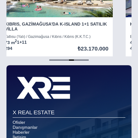
KIBRIS, GAZİMAĞUSA'DA K-ISLAND 1+1 SATILIK
KIB
VİLLA
Tatlısu (Yalı) / Gazimağusa / Kıbrıs / Kıbrıs (K.K.T.C.)
Boğaz
2
73 m
1+1
1
45 
₺23.170.000
294
403
Item
5
of
8
X REAL ESTATE
Ofisler
Danışmanlar
Haberler
İletişim