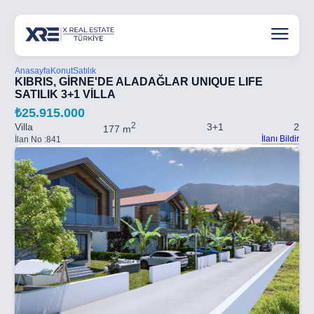
Anasayfa
Konut
Satılık
KIBRIS, GİRNE'DE ALADAĞLAR UNIQUE LIFE
SATILIK 3+1 VİLLA
₺25.915.000
2
Villa
3+1
2
177 m
İlanı Bildir
İlan No :
841