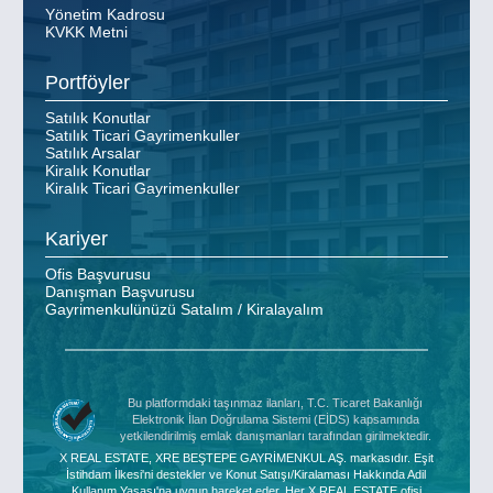
Yönetim Kadrosu
KVKK Metni
Portföyler
Satılık Konutlar
Satılık Ticari Gayrimenkuller
Satılık Arsalar
Kiralık Konutlar
Kiralık Ticari Gayrimenkuller
Kariyer
Ofis Başvurusu
Danışman Başvurusu
Gayrimenkulünüzü Satalım / Kiralayalım
Bu platformdaki taşınmaz ilanları, T.C. Ticaret Bakanlığı
Elektronik İlan Doğrulama Sistemi (EİDS) kapsamında
yetkilendirilmiş emlak danışmanları tarafından girilmektedir.
X REAL ESTATE, XRE BEŞTEPE GAYRİMENKUL AŞ. markasıdır. Eşit
İstihdam İlkesi'ni destekler ve Konut Satışı/Kiralaması Hakkında Adil
Kullanım Yasası'na uygun hareket eder. Her X REAL ESTATE ofisi