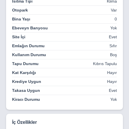
Isıtma Tipi
Klima
Otopark
Var
Bina Yaşı
0
Ebeveyn Banyosu
Yok
Site İçi
Evet
Emlağın Durumu
Sıfır
Kullanım Durumu
Boş
Tapu Durumu
Kıbrıs Tapulu
Kat Karşılığı
Hayır
Krediye Uygun
Hayır
Takasa Uygun
Evet
Kiracı Durumu
Yok
İç Özellikler