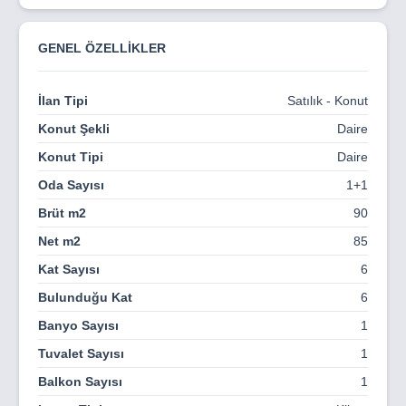
Projenin en büyük avantajlarından biri, tarihi yapılar,
restoranlar ve doğa ile iç içe olan merkezi konumudur.
GENEL ÖZELLİKLER
Yürüyüş mesafesindeki sosyal yaşam olanaklarıyla
sakinlerine ayrıcalıklı bir hayat sunar.
İlan Tipi
Satılık - Konut
Aladağ Residence, son teknoloji güvenlik sistemleriyle
Konut Şekli
Daire
donatılmış olup, hem yaşam hem de yatırım amacıyla
ideal bir tercihtir. Profesyonel bir ekip tarafından
Konut Tipi
Daire
geliştirilen proje, kaliteli yaşam alanları arayanlar için
Oda Sayısı
1+1
Kıbrıs’ta benzersiz bir fırsattır.
Brüt m2
90
Net m2
85
Kat Sayısı
6
Bulunduğu Kat
6
Banyo Sayısı
1
Tuvalet Sayısı
1
Balkon Sayısı
1