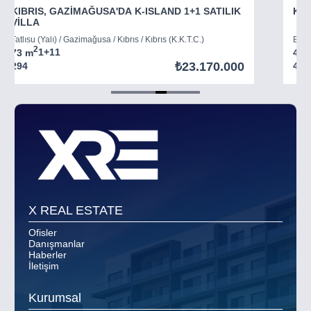
KIBRIS, GAZİMAĞUSA'DA K-ISLAND 1+1 SATILIK
KIB
VİLLA
Tatlısu (Yalı) / Gazimağusa / Kıbrıs / Kıbrıs (K.K.T.C.)
Boğaz
2
73 m
1+1
1
45 
₺23.170.000
294
403
Item
5
of
8
X REAL ESTATE
Ofisler
Danışmanlar
Haberler
İletişim
Kurumsal