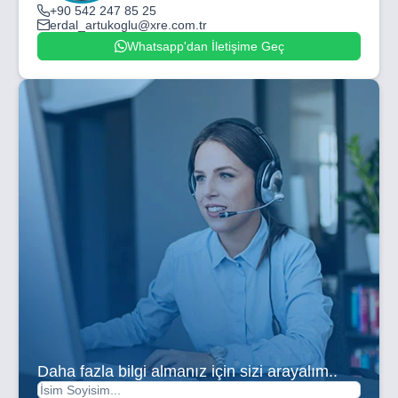
+90 542 247 85 25
erdal_artukoglu@xre.com.tr
Whatsapp'dan İletişime Geç
Daha fazla bilgi almanız için sizi arayalım..