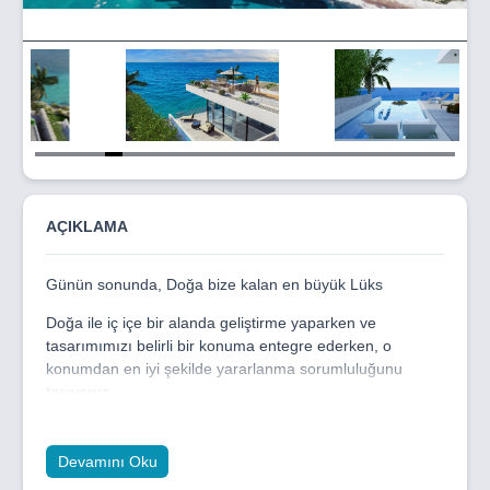
Item
5
of
24
AÇIKLAMA
Günün sonunda, Doğa bize kalan en büyük Lüks
Doğa ile iç içe bir alanda geliştirme yaparken ve
tasarımımızı belirli bir konuma entegre ederken, o
konumdan en iyi şekilde yararlanma sorumluluğunu
taşıyoruz.
Natulux projesi, Küçük Erenköy'de, 270 derecelik
inanılmaz geniş açı ile uçurumun kenarına yerleştirilmiş
Devamını Oku
gerçek bir denize 0, çok özel bir parselde yer almaktadır.