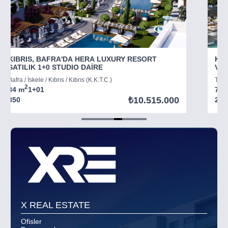
KIBRIS, BAFRA'DA HERA LUXURY RESORT
KIB
SATILIK 1+0 STUDIO DAİRE
VİL
Bafra / İskele / Kıbrıs / Kıbrıs (K.K.T.C.)
Tatlı
2
34 m
1+0
1
73 
₺10.515.000
850
294
Item
5
of
8
X REAL ESTATE
Ofisler