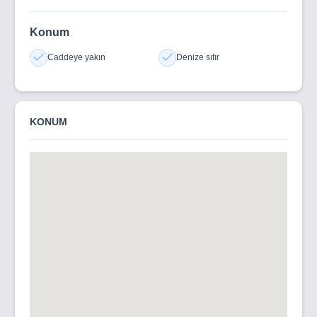
Konum
Caddeye yakın
Denize sıfır
KONUM