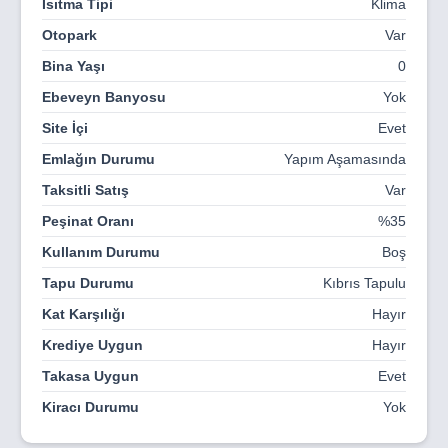
Isıtma Tipi
Klima
Otopark
Var
Bina Yaşı
0
Ebeveyn Banyosu
Yok
Site İçi
Evet
Emlağın Durumu
Yapım Aşamasında
Taksitli Satış
Var
Peşinat Oranı
%35
Kullanım Durumu
Boş
Tapu Durumu
Kıbrıs Tapulu
Kat Karşılığı
Hayır
Krediye Uygun
Hayır
Takasa Uygun
Evet
Kiracı Durumu
Yok