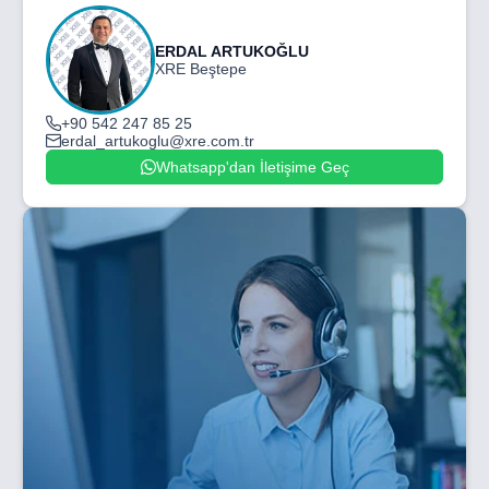
ERDAL ARTUKOĞLU
XRE Beştepe
+90 542 247 85 25
erdal_artukoglu@xre.com.tr
Whatsapp'dan İletişime Geç