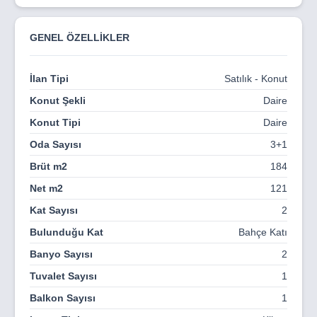
Siteye ilk adım attığınızda, uzaktan deniz manzarası
değil, denizin içinde ya da üzerinde olduğunuz hissine
kapılıyorsunuz. Bugüne kadar tasarladığımız hiçbir
GENEL ÖZELLİKLER
projede mavilik duygusu bu kadar derinleşmemişti.
İlan Tipi
Satılık - Konut
Konut Şekli
Daire
Konut Tipi
Daire
Oda Sayısı
3+1
Brüt m2
184
Net m2
121
Kat Sayısı
2
Bulunduğu Kat
Bahçe Katı
Banyo Sayısı
2
Tuvalet Sayısı
1
Balkon Sayısı
1