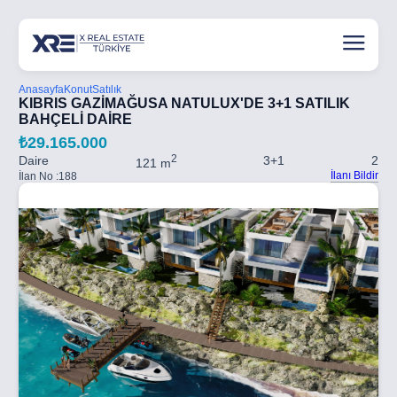
Anasayfa
Konut
Satılık
KIBRIS GAZİMAĞUSA NATULUX'DE 3+1 SATILIK
BAHÇELİ DAİRE
₺29.165.000
2
Daire
3+1
2
121 m
İlanı Bildir
İlan No :
188