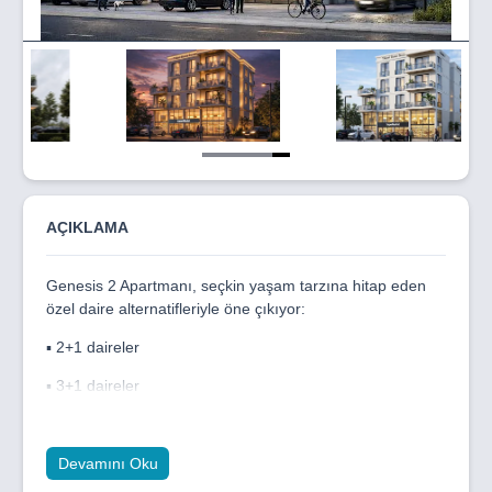
Item
5
of
5
AÇIKLAMA
Genesis 2 Apartmanı, seçkin yaşam tarzına hitap eden
özel daire alternatifleriyle öne çıkıyor:
▪️ 2+1 daireler
▪️ 3+1 daireler
▪️ 4+1 daireler
Yeniboğaziçi'nin prestijli lokasyonunda konumlanan
Devamını Oku
Genesis 2 Apartmanı, modern mimari estetiği zamansız