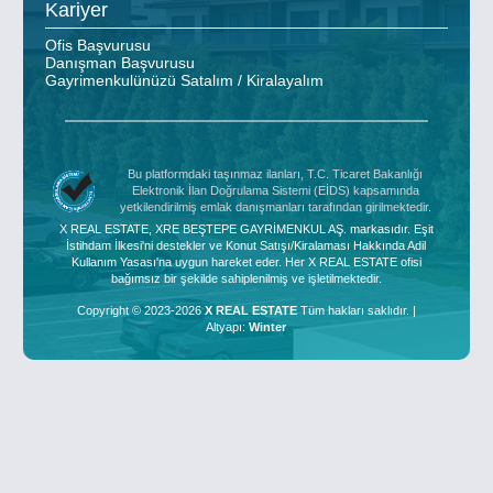
Kariyer
Ofis Başvurusu
Danışman Başvurusu
Gayrimenkulünüzü Satalım / Kiralayalım
Bu platformdaki taşınmaz ilanları, T.C. Ticaret Bakanlığı
Elektronik İlan Doğrulama Sistemi (EİDS) kapsamında
yetkilendirilmiş emlak danışmanları tarafından girilmektedir.
X REAL ESTATE, XRE BEŞTEPE GAYRİMENKUL AŞ. markasıdır. Eşit
İstihdam İlkesi'ni destekler ve Konut Satışı/Kiralaması Hakkında Adil
Kullanım Yasası'na uygun hareket eder. Her X REAL ESTATE ofisi
bağımsız bir şekilde sahiplenilmiş ve işletilmektedir.
Copyright © 2023-2026
X REAL ESTATE
Tüm hakları saklıdır. |
Altyapı:
Winter