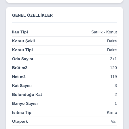
tasarım anlayışıyla buluşturuyor. Doğal ışıkla bütünleşen
ferah yaşam alanları, üst segment malzeme kalitesi ve
GENEL ÖZELLİKLER
incelikle tasarlanmış iç mekan detaylarıyla konforu en üst
seviyede sunuyor.
İlan Tipi
Satılık - Konut
✨ Ayrıcalıklı bir yaşamın kapılarını aralayın.
Konut Şekli
Daire
📞 Genesis 2 Apartmanı hakkında detaylı bilgi almak ve
size özel yerinizi ayırtmak için bizimle iletişime geçin.
Konut Tipi
Daire
Oda Sayısı
2+1
Brüt m2
120
Net m2
119
Kat Sayısı
3
Bulunduğu Kat
2
Banyo Sayısı
1
Isıtma Tipi
Klima
Otopark
Var