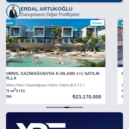
ERDAL ARTUKOĞLU
Danışmanın Diğer Portföyleri
Satılık
Konut
Satılı
KIBRIS, GAZİMAĞUSA'DA K-ISLAND 1+1 SATILIK
KIB
VİLLA
Tatlısu (Yalı) / Gazimağusa / Kıbrıs / Kıbrıs (K.K.T.C.)
Boğaz
2
73 m
1+1
1
45 
₺23.170.000
294
403
Item
5
of
8