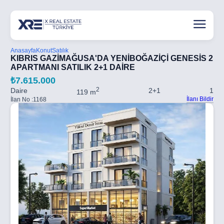
Anasayfa
Konut
Satılık
KIBRIS GAZİMAĞUSA'DA YENİBOĞAZİÇİ GENESİS 2
APARTMANI SATILIK 2+1 DAİRE
₺7.615.000
2
Daire
2+1
1
119 m
İlanı Bildir
İlan No :
1168