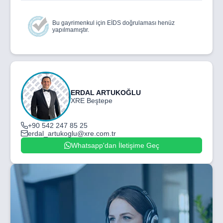
Bu gayrimenkul için EİDS doğrulaması henüz
yapılmamıştır.
ERDAL ARTUKOĞLU
XRE Beştepe
+90 542 247 85 25
erdal_artukoglu@xre.com.tr
Whatsapp'dan İletişime Geç