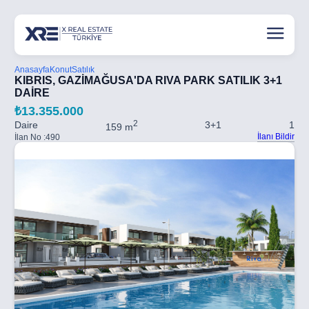
Anasayfa
Konut
Satılık
KIBRIS, GAZİMAĞUSA'DA RIVA PARK SATILIK 3+1
DAİRE
₺13.355.000
2
Daire
3+1
1
159 m
İlanı Bildir
İlan No :
490