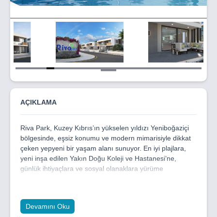
Item
5
of
26
AÇIKLAMA
Riva Park, Kuzey Kıbrıs’ın yükselen yıldızı Yeniboğaziçi
bölgesinde, eşsiz konumu ve modern mimarisiyle dikkat
çeken yepyeni bir yaşam alanı sunuyor. En iyi plajlara,
yeni inşa edilen Yakın Doğu Koleji ve Hastanesi’ne,
günlük ihtiyaçlara ve sosyal olanaklara yürüme
mesafesinde bulunan bu özel proje, doğayla iç içe ama
şehir yaşamına da bir o kadar yakın.
Projede, teraslı ve bahçeli 1+1, 2+1 ve 3+1 daireler, 3+1
Devamını Oku
ikiz ve müstakil villalar, ayrıca ticari alanlar ile butik