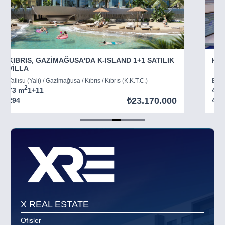
KIBRIS, GAZİMAĞUSA'DA K-ISLAND 1+1 SATILIK
KIB
VİLLA
Tatlısu (Yalı) / Gazimağusa / Kıbrıs / Kıbrıs (K.K.T.C.)
Boğaz
2
73 m
1+1
1
45 
₺23.170.000
294
403
Item
5
of
8
X REAL ESTATE
Ofisler