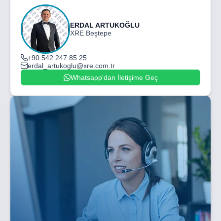
ERDAL ARTUKOĞLU
XRE Beştepe
+90 542 247 85 25
erdal_artukoglu@xre.com.tr
Whatsapp'dan İletişime Geç