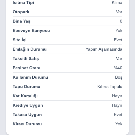
Isıtma Tipi
Klima
arada sunuyor. Geniş teraslar ve bahçeler, doğanın
Otopark
Var
içinde huzurlu bir yaşam için sizi bekliyor.
Bina Yaşı
0
Riva Park, yaşamı yeniden tanımlayan ayrıcalıklı bir proje
olarak, hem yatırım hem de kalıcı yaşam için ideal bir
Ebeveyn Banyosu
Yok
fırsat sunuyor.
Site İçi
Evet
Emlağın Durumu
Yapım Aşamasında
Taksitli Satış
Var
Peşinat Oranı
%40
Kullanım Durumu
Boş
Tapu Durumu
Kıbrıs Tapulu
Kat Karşılığı
Hayır
Krediye Uygun
Hayır
Takasa Uygun
Evet
Kiracı Durumu
Yok