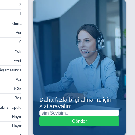
2
1
Klima
Var
0
Yok
Evet
 Aşamasında
Var
%35
Boş
Daha fazla bilgi almanız için
sizi arayalım..
ıbrıs Tapulu
Hayır
Gönder
Hayır