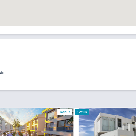
ır.
Konut
Satılık