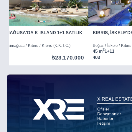
GAZİMAĞUSA'DA K-ISLAND 1+1 SATILIK
KIBRIS, İSKELE'D
) / Gazimağusa / Kıbrıs / Kıbrıs (K.K.T.C.)
Boğaz / İskele / Kıbrıs
2
45 m
1+1
1
₺23.170.000
403
Item
5
of
8
X REAL ESTAT
Ofisler
Danışmanlar
Haberler
İletişim