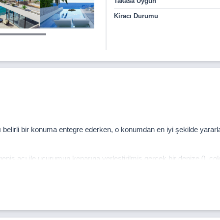
Takasa Uygun
Kiracı Durumu
zı belirli bir konuma entegre ederken, o konumdan en iyi şekilde yara
niş açı ile uçurumun kenarına yerleştirilmiş gerçek bir denize 0, çok
 deniz manzarası değil, denizin içinde ya da üzerinde olduğunuz hissi
mavilik duygusu bu kadar derinleşmemişti.