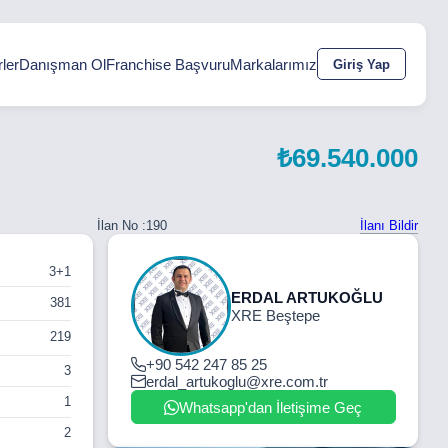
ler
Danışman Ol
Franchise Başvuru
Markalarımız
Giriş Yap
₺69.540.000
İlanı Bildir
İlan No :
190
3+1
ERDAL ARTUKOĞLU
381
XRE Beştepe
219
+90 542 247 85 25
3
erdal_artukoglu@xre.com.tr
1
Whatsapp'dan İletişime Geç
2