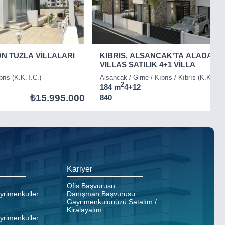
ON TUZLA VİLLALARI
KIBRIS, ALSANCAK'TA ALADAĞ
VILLAS SATILIK 4+1 VİLLA
brıs (K.K.T.C.)
Alsancak / Girne / Kıbrıs / Kıbrıs (K.K.T.C.
2
184 m
4+1
2
₺15.995.000
840
Kariyer
Ofis Başvurusu
ayrimenkuller
Danışman Başvurusu
Gayrimenkulünüzü Satalım /
Kiralayalım
ayrimenkuller