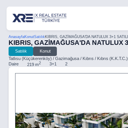
Anasayfa
Konut
Satılık
KIBRIS, GAZİMAĞUSA'DA NATULUX 3+1 SATIL
KIBRIS, GAZİMAĞUSA'DA NATULUX 3
Satılık
Konut
Tatlısu (Küçükerenköy) / Gazimağusa / Kıbrıs / Kıbrıs (K.K.T.C.)
2
Daire
3+1
2
219 m