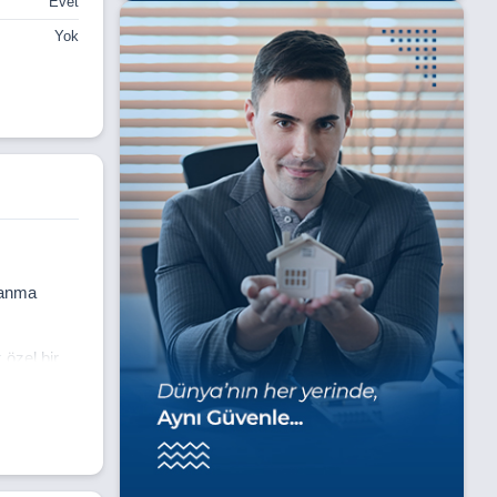
Evet
Yok
rlanma
 özel bir
ne