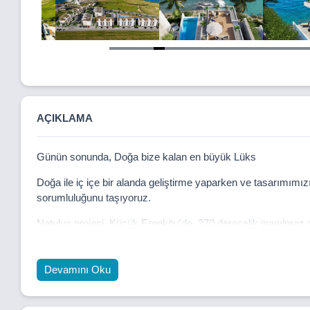
Item
5
of
24
AÇIKLAMA
Günün sonunda, Doğa bize kalan en büyük Lüks
Doğa ile iç içe bir alanda geliştirme yaparken ve tasarımımı
sorumluluğunu taşıyoruz.
Natulux projesi, Küçük Erenköy'de, 270 derecelik inanılmaz ge
parselde yer almaktadır. Siteye ilk adım attığınızda, uzaktan
kapılıyorsunuz. Bugüne kadar tasarladığımız hiçbir projede 
Devamını Oku