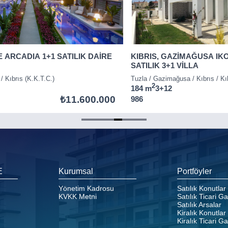
E ARCADIA 1+1 SATILIK DAİRE
KIBRIS, GAZİMAĞUSA IK
SATILIK 3+1 VİLLA
 / Kıbrıs (K.K.T.C.)
Tuzla / Gazimağusa / Kıbrıs / Kı
2
184 m
3+1
2
₺11.600.000
986
E
Kurumsal
Portföyler
Yönetim Kadrosu
Satılık Konutlar
KVKK Metni
Satılık Ticari G
Satılık Arsalar
Kiralık Konutlar
Kiralık Ticari G