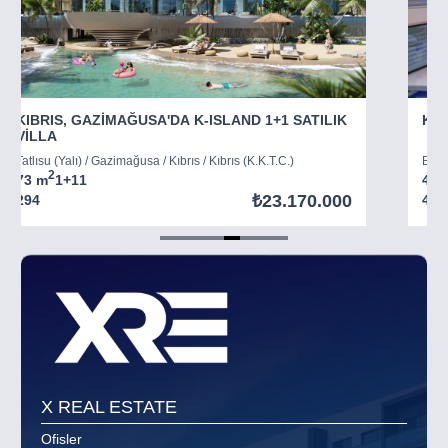
KIBRIS, GAZİMAĞUSA'DA K-ISLAND 1+1 SATILIK
KIB
VİLLA
Tatlısu (Yalı) / Gazimağusa / Kıbrıs / Kıbrıs (K.K.T.C.)
Boğaz
2
73 m
1+1
1
45 
₺23.170.000
294
403
Item
5
of
8
X REAL ESTATE
Ofisler