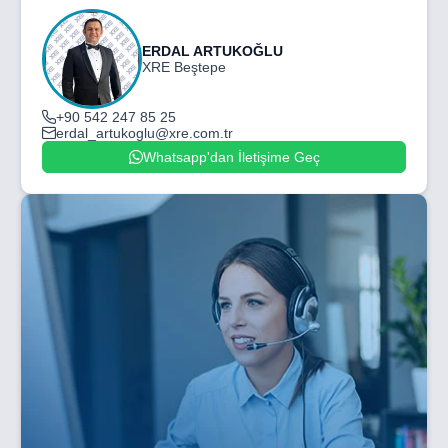
ERDAL ARTUKOĞLU
XRE Beştepe
+90 542 247 85 25
erdal_artukoglu@xre.com.tr
Whatsapp'dan İletişime Geç