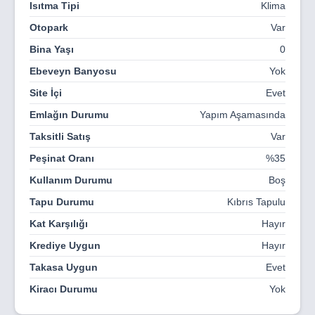
Isıtma Tipi
Klima
sahip olduğunuz mülk ne olursa olsun, manzaranın ve
Otopark
Var
ortamın tadını çıkarın. Havuzunuza bir dalış yapın ve
etrafınızdaki şelalenin sesiyle rahatlayın.
Bina Yaşı
0
K-Islands, her günü farklı bir şekilde yaşayabileceğiniz bir
Ebeveyn Banyosu
Yok
yer. Uyanın ve kendinize bir kitapta kaybolacağınız bir yer
Site İçi
Evet
bulun ya da tatil köyünün sunduğu tüm olanakların tadını
çıkarmak için saatlerce vakit geçirin. Çalışmanız
Emlağın Durumu
Yapım Aşamasında
gerekiyorsa çalışabilir, ciddi ya da hafif bir egzersiz
Taksitli Satış
Var
yapmak istiyorsanız size sunulan çeşitli açık hava ve
kapalı alanları kullanabilirsiniz.
Peşinat Oranı
%35
Kullanım Durumu
Boş
Tapu Durumu
Kıbrıs Tapulu
Kat Karşılığı
Hayır
Krediye Uygun
Hayır
Takasa Uygun
Evet
Kiracı Durumu
Yok