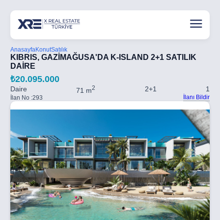
Anasayfa
Konut
Satılık
KIBRIS, GAZİMAĞUSA'DA K-ISLAND 2+1 SATILIK
DAİRE
₺20.095.000
2
Daire
2+1
1
71 m
İlanı Bildir
İlan No :
293