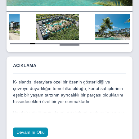
Item
5
of
28
AÇIKLAMA
K-Islands, detaylara özel bir özenin gösterildiği ve
çevreye duyarlılığın temel ilke olduğu, konut sahiplerinin
eşsiz bir yaşam tarzının ayrıcalıklı bir parçası olduklarını
hissedecekleri özel bir yer sunmaktadır.
Bu olağanüstü proje, kendinizi dinlendirmek ve benzersiz
bir yaşam tarzının tadını çıkarmak için mükemmel bir
alan ve konfor sunar. K-Islands, tasarımı kadar
konumuyla da dikkat çeken bir mimari şaheserdir. Hem iç
Devamını Oku
hem dış mekanlarda lüksle harmanlanmış, aynı zamanda