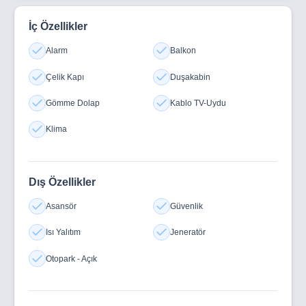
Erbatu Dormix
İç Özellikler
Gazimağusa’nın en hızlı gelişen bölgelerinden birinde,
Alarm
Balkon
hem kazandıran bir yatırım hem de konforlu bir yaşam
sunan akıllı bir seçim.
Çelik Kapı
Duşakabin
Modern yaşamın ve kârlı yatırımın yeni adresi: Dormix.
Gömme Dolap
Kablo TV-Uydu
Klima
Dış Özellikler
Asansör
Güvenlik
Isı Yalıtım
Jeneratör
Otopark - Açık