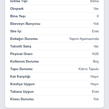
Isıtma Tipi
Klima
kaliteli yaşam alanları ile öne çıkar.
Otopark
Var
Lokasyon Avantajları:
Bina Yaşı
0
DAÜ’ye 3 dakika
Ebeveyn Banyosu
Yok
Devlet Hastanesi’ne 2 dakika
Site İçi
Evet
Glapsides Plajı’na 5 dakika
Emlağın Durumu
Yapım Aşamasında
Öne Çıkan Özellikler:
Taksitli Satış
Var
✔️ Toplam 17 daire
Peşinat Oranı
%35
Kullanım Durumu
Boş
✔️ Özel balkonlar
Tapu Durumu
Kıbrıs Tapulu
✔️ Kapalı otopark
Kat Karşılığı
Hayır
✔️ Asansör
Krediye Uygun
Hayır
✔️ Şehrin tüm olanaklarına yakın konum
Takasa Uygun
Evet
Yıl boyunca yüksek kira getirisi potansiyeline sahip olan
Kiracı Durumu
Yok
Dormix, hem öğrenciler hem de profesyoneller için ideal
bir yaşam alanı sunar.