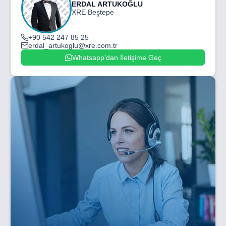
ERDAL ARTUKOĞLU
XRE Beştepe
+90 542 247 85 25
erdal_artukoglu@xre.com.tr
Whatsapp'dan İletişime Geç