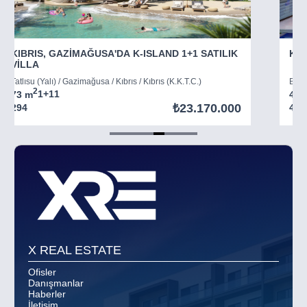
KIBRIS, GAZİMAĞUSA'DA K-ISLAND 1+1 SATILIK
KIB
VİLLA
Tatlısu (Yalı) / Gazimağusa / Kıbrıs / Kıbrıs (K.K.T.C.)
Boğaz
2
73 m
1+1
1
45 
₺23.170.000
294
403
Item
5
of
8
X REAL ESTATE
Ofisler
Danışmanlar
Haberler
İletişim