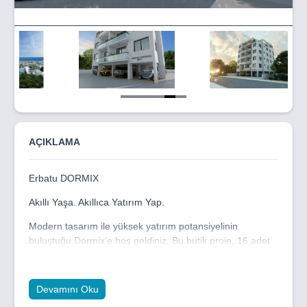
Item
5
of
6
AÇIKLAMA
Erbatu DORMIX
Akıllı Yaşa. Akıllıca Yatırım Yap.
Modern tasarım ile yüksek yatırım potansiyelinin
buluştuğu Dormix’e hoş geldiniz. Bu butik proje, 16 adet
şık 2+1 daire (75 m²) ve geniş teraslara sahip 1 adet lüks
3+1 çatı katı dairesi (200 m² + 95 m² teras) sunmaktadır.
Hem konfor hem de değer odaklı tasarlanan Dormix, ister
Devamını Oku
yatırım ister yaşam için mükemmel bir seçenek.