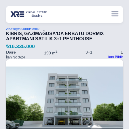
Anasayfa
Konut
Satılık
KIBRIS, GAZİMAĞUSA'DA ERBATU DORMIX
APARTMANI SATILIK 3+1 PENTHOUSE
₺16.335.000
2
Daire
3+1
1
199 m
İlanı Bildir
İlan No :
624