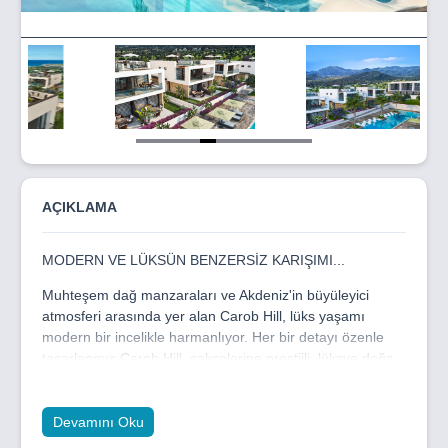
Item
5
of
11
AÇIKLAMA
MODERN VE LÜKSÜN BENZERSİZ KARIŞIMI...
Muhteşem dağ manzaraları ve Akdeniz'in büyüleyici
atmosferi arasında yer alan Carob Hill, lüks yaşamı
modern bir incelikle harmanlıyor. Her bir detayı özenle
tasarlanmış Carob Hill, sakşnlerine prestijli, lüksve doğa
ile iç içe bir yaşam alanı sunuyor.
DAĞ VE DENİZ MANZARALI SAKİN BİR İNZİVA...
Devamını Oku