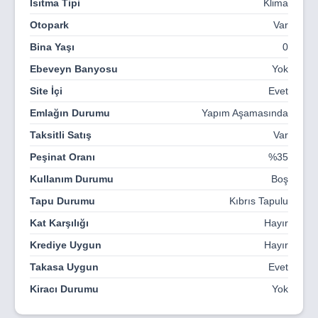
Isıtma Tipi
Klima
güzelliğini modern yaşamın imkanları ile birleştirir ve her
gününüzü özel kılar. Akdeniz'in hafif meltemleri, bu
Otopark
Var
pastoral ortamı tamamlar. Tatlısu'nun büyüsü, günün her
Bina Yaşı
0
saatinde hissedilir; sabahın erken saatlerinde denizin
parıltısıyla ve akşamüstü dağların silüetiyle bütünleşir. Bu
Ebeveyn Banyosu
Yok
eşsiz konum, Carob Hill sakinlerine doğayla iç içe,
Site İçi
Evet
huzurlu bir yaşam vadediyor. Her köşesi fotoğraf karesi
gibi olan bu mekanda, doğanın ve modern yaşamın tüm
Emlağın Durumu
Yapım Aşamasında
renkleri harmoni içinde sunulur. Denizin ufka kadar
Taksitli Satış
Var
uzanıp gökyüzüyle buluştuğu Carob Hill'de her gününüz
tatil gibi geçecek.
Peşinat Oranı
%35
Kullanım Durumu
Boş
Tapu Durumu
Kıbrıs Tapulu
Kat Karşılığı
Hayır
Krediye Uygun
Hayır
Takasa Uygun
Evet
Kiracı Durumu
Yok