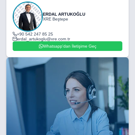
ERDAL ARTUKOĞLU
XRE Beştepe
+90 542 247 85 25
erdal_artukoglu@xre.com.tr
Whatsapp'dan İletişime Geç