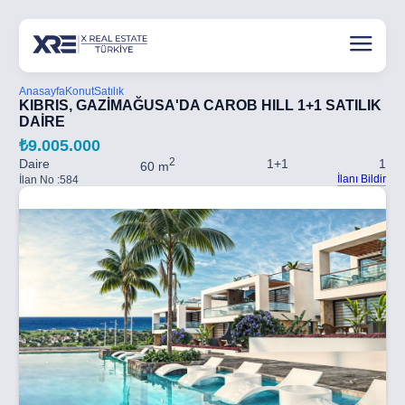
Anasayfa
Konut
Satılık
KIBRIS, GAZİMAĞUSA'DA CAROB HILL 1+1 SATILIK
DAİRE
₺9.005.000
2
Daire
1+1
1
60 m
İlanı Bildir
İlan No :
584