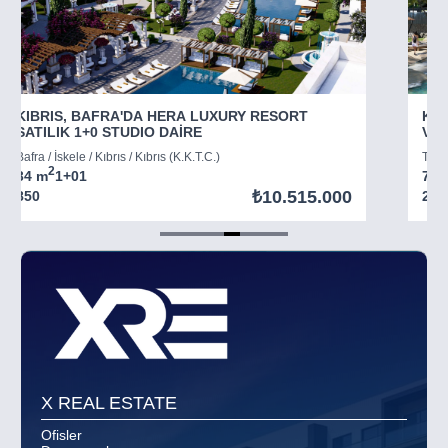
KIBRIS, BAFRA'DA HERA LUXURY RESORT
KIB
SATILIK 1+0 STUDIO DAİRE
VİL
Bafra / İskele / Kıbrıs / Kıbrıs (K.K.T.C.)
Tatlı
2
34 m
1+0
1
73 
₺10.515.000
850
294
Item
5
of
8
X REAL ESTATE
Ofisler