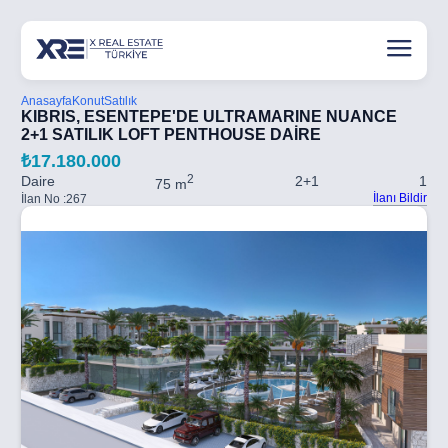
Anasayfa
Konut
Satılık
KIBRIS, ESENTEPE'DE ULTRAMARINE NUANCE
2+1 SATILIK LOFT PENTHOUSE DAİRE
₺17.180.000
2
Daire
2+1
1
75 m
İlanı Bildir
İlan No :
267