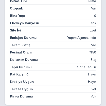
Isıtma Tipi
Klima
aralıyor.
Otopark
Var
Bina Yaşı
0
Ebeveyn Banyosu
Yok
Site İçi
Evet
Emlağın Durumu
Yapım Aşamasında
Taksitli Satış
Var
Peşinat Oranı
%50
Kullanım Durumu
Boş
Tapu Durumu
Kıbrıs Tapulu
Kat Karşılığı
Hayır
Krediye Uygun
Hayır
Takasa Uygun
Evet
Kiracı Durumu
Yok