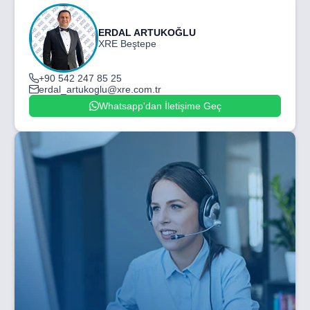
ERDAL ARTUKOĞLU
XRE Beştepe
+90 542 247 85 25
erdal_artukoglu@xre.com.tr
Whatsapp'dan İletişime Geç