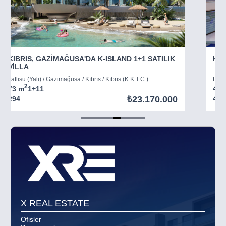
KIBRIS, GAZİMAĞUSA'DA K-ISLAND 1+1 SATILIK
KIB
VİLLA
Tatlısu (Yalı) / Gazimağusa / Kıbrıs / Kıbrıs (K.K.T.C.)
Boğaz
2
73 m
1+1
1
45 
₺23.170.000
294
403
Item
5
of
8
X REAL ESTATE
Ofisler