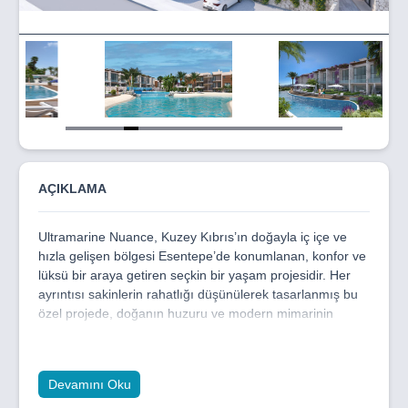
Item
5
of
19
AÇIKLAMA
Ultramarine Nuance, Kuzey Kıbrıs’ın doğayla iç içe ve
hızla gelişen bölgesi Esentepe’de konumlanan, konfor ve
lüksü bir araya getiren seçkin bir yaşam projesidir. Her
ayrıntısı sakinlerin rahatlığı düşünülerek tasarlanmış bu
özel projede, doğanın huzuru ve modern mimarinin
şıklığı kusursuz bir uyum içinde sunuluyor. Tropikal
bahçeler, peyzaj düzenlemeleri ve ferah yaşam
alanlarıyla Ultramarine Nuance, hayalinizdeki yaşamı
Devamını Oku
gerçeğe dönüştürüyor.