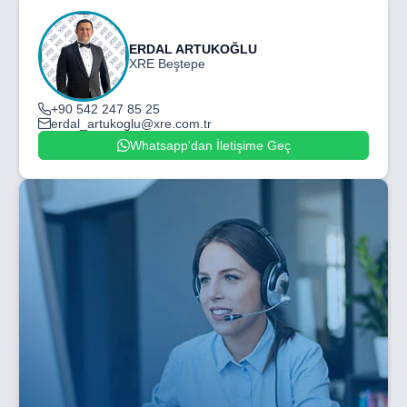
ERDAL ARTUKOĞLU
XRE Beştepe
+90 542 247 85 25
erdal_artukoglu@xre.com.tr
Whatsapp'dan İletişime Geç