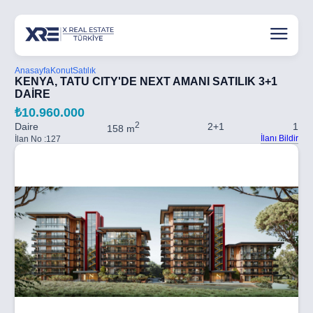
Anasayfa
Konut
Satılık
KENYA, TATU CITY'DE NEXT AMANI SATILIK 3+1
DAİRE
₺10.960.000
2
Daire
2+1
1
158 m
İlanı Bildir
İlan No :
127