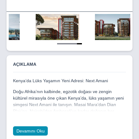
Item
5
of
5
AÇIKLAMA
Kenya’da Lüks Yaşamın Yeni Adresi: Next Amani
Doğu Afrika’nın kalbinde, egzotik doğası ve zengin
kültürel mirasıyla öne çıkan Kenya’da, lüks yaşamın yeni
simgesi Next Amani ile tanışın. Masai Mara’dan Dian
Plajı’na, Nairobi’den Amboseli’ye kadar doğanın her
tonunu barındıran bu eşsiz coğrafyada, modern yaşamın
tüm ayrıcalıklarını bir arada sunuyoruz. Kenya’nın canlı
enerjisi, doğal güzellikleri ve büyüleyici atmosferi,
Devamını Oku
yaşamınıza ilham katacak.