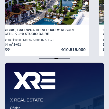
KIBRIS, BAFRA'DA HERA LUXURY RESORT
KIB
SATILIK 1+0 STUDIO DAİRE
VİL
Bafra / İskele / Kıbrıs / Kıbrıs (K.K.T.C.)
Tatlı
2
34 m
1+0
1
73 
₺10.515.000
850
294
Item
5
of
8
X REAL ESTATE
Ofisler