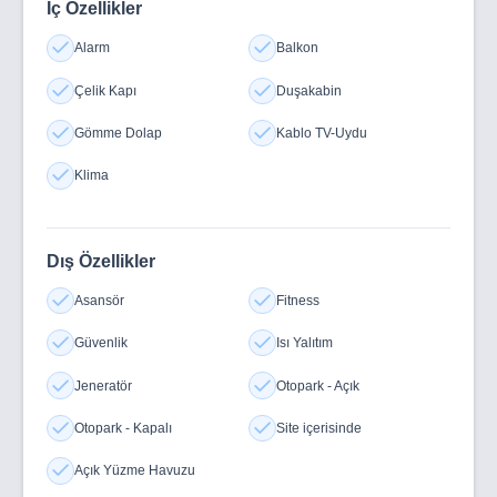
İç Özellikler
Alarm
Balkon
Çelik Kapı
Duşakabin
Gömme Dolap
Kablo TV-Uydu
Klima
Dış Özellikler
Asansör
Fitness
Güvenlik
Isı Yalıtım
Jeneratör
Otopark - Açık
Otopark - Kapalı
Site içerisinde
Açık Yüzme Havuzu