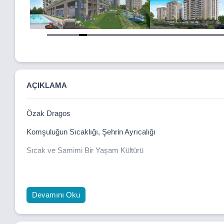
Item
5
of
32
AÇIKLAMA
Özak Dragos
Komşuluğun Sıcaklığı, Şehrin Ayrıcalığı
Sıcak ve Samimi Bir Yaşam Kültürü
Özak Dragos, özlenen komşuluk ilişkilerini modern yaşamla ye
boyu süren dostluklara dönüştüğü bu özel yaşam alanı; güven
sadece bir ev değil; paylaşılan anılarla büyüyen bir hayat de
Devamını Oku
Yatırım Değeriyle Güçlü Bir Gelecek