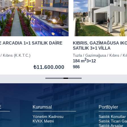
E ARCADIA 1+1 SATILIK DAİRE
KIBRIS, GAZİMAĞUSA IK
SATILIK 3+1 VİLLA
 / Kıbrıs (K.K.T.C.)
Tuzla / Gazimağusa / Kıbrıs / Kı
2
184 m
3+1
2
₺11.600.000
986
E
Kurumsal
Portföyler
Yönetim Kadrosu
Satılık Konutlar
KVKK Metni
Satılık Ticari G
Satılık Arsalar