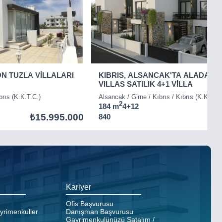
ON TUZLA VİLLALARI
KIBRIS, ALSANCAK'TA ALADAĞ
VILLAS SATILIK 4+1 VİLLA
brıs (K.K.T.C.)
Alsancak / Girne / Kıbrıs / Kıbrıs (K.K.T.C.
2
184 m
4+1
2
₺15.995.000
840
Kariyer
Ofis Başvurusu
ayrimenkuller
Danışman Başvurusu
Gayrimenkulünüzü Satalım /