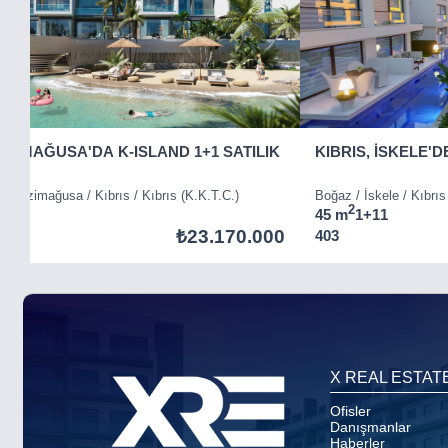
GAZİMAĞUSA'DA K-ISLAND 1+1 SATILIK
KIBRIS, İSKELE'D
) / Gazimağusa / Kıbrıs / Kıbrıs (K.K.T.C.)
Boğaz / İskele / Kıbrıs
2
45 m
1+1
1
₺23.170.000
403
Item
5
of
8
X REAL ESTAT
Ofisler
Danışmanlar
Haberler