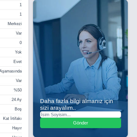
1
1
Merkezi
Var
0
Yok
Evet
 Aşamasında
Var
%50
24 Ay
Daha fazla bilgi almanız için
sizi arayalım..
Boş
Kat İrtifakı
Gönder
Hayır