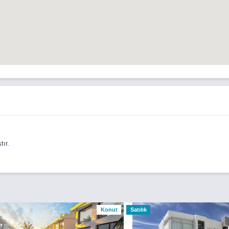
ır.
Konut
Satılık