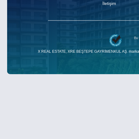
İletişim
Bu 
X REAL ESTATE, XRE BEŞTEPE GAYRİMENKUL AŞ. markasıdır. E