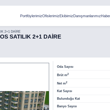
Portföylerimiz
Ofislerimiz
Ekibimiz
Danışmanlarımız
Haber
IK 2+1 DAİRE
S SATILIK 2+1 DAİRE
Oda Sayısı
2
Brüt m
2
Net m
Kat Sayısı
Bulunduğu Kat
Banyo Sayısı