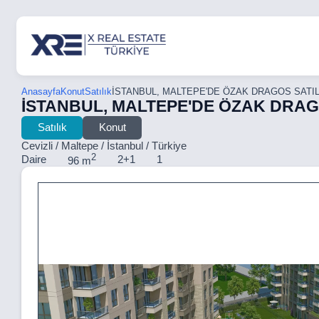
Anasayfa
Konut
Satılık
İSTANBUL, MALTEPE'DE ÖZAK DRAGOS SATIL
İSTANBUL, MALTEPE'DE ÖZAK DRAGO
Satılık
Konut
Cevizli / Maltepe / İstanbul / Türkiye
2
Daire
2+1
1
96 m