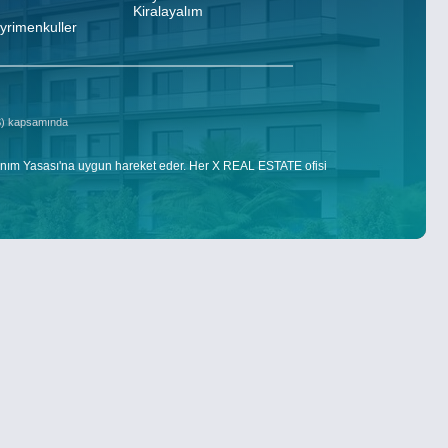
Kiralayalım
ayrimenkuller
DS) kapsamında
nım Yasası'na uygun hareket eder. Her X REAL ESTATE ofisi