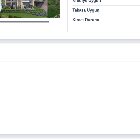
Krediye Uygun
Takasa Uygun
Kiracı Durumu
niden buluşturuyor. Ailelerin bir araya geldiği, çocukluk arkadaşlıkl
li, huzurlu ve samimi bir topluluk anlayışı sunuyor. Özak Dragos’ta
mek.