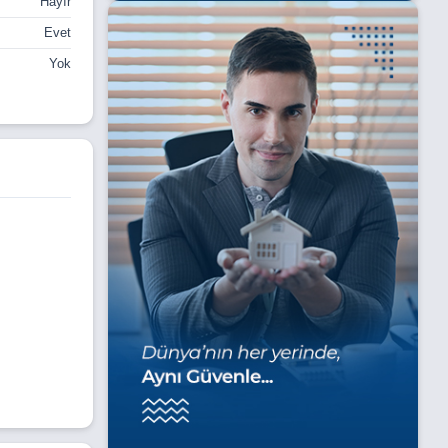
Hayır
Evet
Yok
arının ömür
 yaşam,