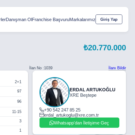
ler
Danışman Ol
Franchise Başvuru
Markalarımız
Giriş Yap
₺20.770.000
İlanı Bildir
İlan No :
1039
2+1
ERDAL ARTUKOĞLU
97
XRE Beştepe
96
+90 542 247 85 25
11-15
erdal_artukoglu@xre.com.tr
3
Whatsapp'dan İletişime Geç
1