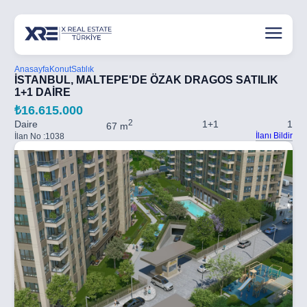
Anasayfa
Konut
Satılık
İSTANBUL, MALTEPE'DE ÖZAK DRAGOS SATILIK
1+1 DAİRE
₺16.615.000
2
Daire
1+1
1
67 m
İlanı Bildir
İlan No :
1038