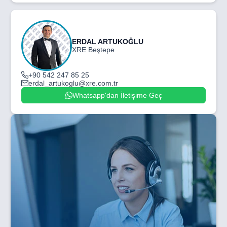
ERDAL ARTUKOĞLU
XRE Beştepe
+90 542 247 85 25
erdal_artukoglu@xre.com.tr
Whatsapp'dan İletişime Geç