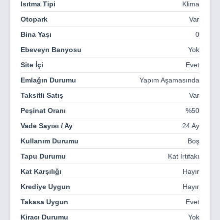
Isıtma Tipi
Klima
Maltepe’nin Merkezinde Kusursuz Ulaşım
Otopark
Var
E-5 otoyolunun hemen yanında yer alan Özak Dragos;
Bina Yaşı
0
M4 Kadıköy–Sabiha Gökçen metrosuna yürüme
Ebeveyn Banyosu
Yok
mesafesinde, Piazza AVM ve Maltepe Park’a komşu
konumuyla öne çıkıyor. Marmaray ve sahil yoluna
Site İçi
Evet
yakınlığı, ayrıca önünden geçen ve yakında hizmete
Emlağın Durumu
Yapım Aşamasında
açılması planlanan Kadıköy–Maltepe tramvay hattı
sayesinde İstanbul’un her noktasına kolay ulaşım imkânı
Taksitli Satış
Var
sunuyor.
Peşinat Oranı
%50
Hayallerinizin Yaşam Alanı
Vade Sayısı / Ay
24 Ay
Şehrin dinamizmini Adalar manzarasının huzuruyla
Kullanım Durumu
Boş
birleştiren Özak Dragos, Maltepe’nin en prestijli
Tapu Durumu
Kat İrtifakı
lokasyonunda benzersiz bir yaşam deneyimi sunuyor.
Konforun, kalitenin ve yatırım değerinin yeni adresi Özak
Kat Karşılığı
Hayır
Dragos ile Anadolu Yakası’nda ayrıcalıklı bir hayata adım
Krediye Uygun
Hayır
atın.
Takasa Uygun
Evet
Kiracı Durumu
Yok