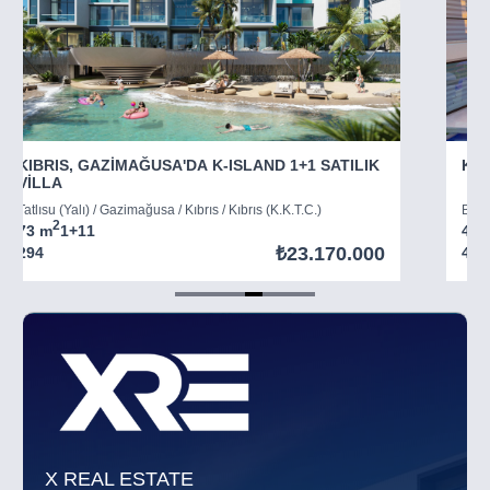
KIBRIS, GAZİMAĞUSA'DA K-ISLAND 1+1 SATILIK
KIB
VİLLA
Tatlısu (Yalı) / Gazimağusa / Kıbrıs / Kıbrıs (K.K.T.C.)
Boğaz
2
73 m
1+1
1
45 
₺23.170.000
294
403
Item
5
of
8
X REAL ESTATE