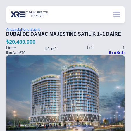
Anasayfa
Konut
Satılık
DUBAİ'DE DAMAC MAJESTINE SATILIK 1+1 DAİRE
₺20.480.000
2
Daire
1+1
1
91 m
İlanı Bildir
İlan No :
670