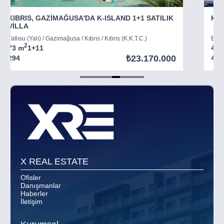
KIBRIS, GAZİMAĞUSA'DA K-ISLAND 1+1 SATILIK
KIB
VİLLA
Tatlısu (Yalı) / Gazimağusa / Kıbrıs / Kıbrıs (K.K.T.C.)
Boğaz
2
73 m
1+1
1
45 
₺23.170.000
294
403
Item
5
of
8
X REAL ESTATE
Ofisler
Danışmanlar
Haberler
İletişim