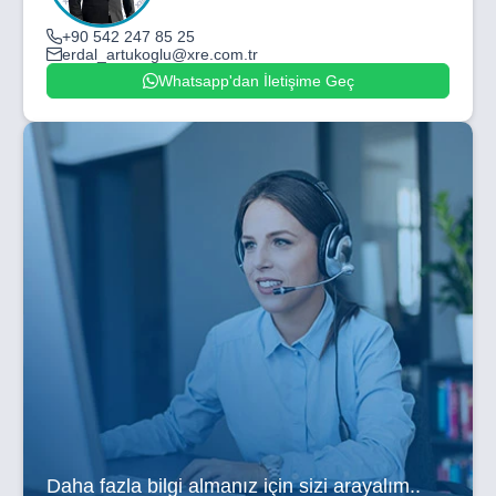
+90 542 247 85 25
erdal_artukoglu@xre.com.tr
Whatsapp'dan İletişime Geç
Daha fazla bilgi almanız için sizi arayalım..