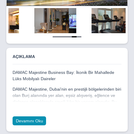
Item
5
of
6
AÇIKLAMA
DAMAC Majestine Business Bay: İkonik Bir Mahallede
Lüks Mobilyalı Daireler
DAMAC Majestine, Dubai'nin en prestijli bölgelerinden biri
olan Burj alanında yer alan, eşsiz alışveriş, eğlence ve
dinlence olanaklarıyla çevrili lüks bir yaşam alanıdır. Bu
ikonik yerleşim, sizi canlı ve dinamik bir şehir yaşamına
davet ederken, aynı zamanda özenle tasarlanmış, hazır
mobilyalı dairelerle de konforlu bir yaşam sunuyor.
Devamını Oku
Efsanevi Konfor ve Şıklık