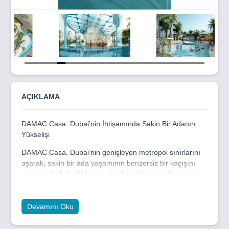
Item
5
of
22
AÇIKLAMA
DAMAC Casa: Dubai’nin İhtişamında Sakin Bir Adanın
Yükselişi
DAMAC Casa, Dubai’nin genişleyen metropol sınırlarını
aşarak, sakin bir ada yaşamının benzersiz bir kaçışını
sunuyor. Al Sufouh’da yer alan bu etkileyici yüksek yapı,
avangart tasarımıyla Dubai'nin şehrine mükemmel bir
uyum sağlıyor. Palm Jumeirah’ın ve denizin büyüleyici
manzaralarının keyfini çıkarabileceğiniz DAMAC Casa,
Devamını Oku
sadece bir konut değil, aynı zamanda bir yaşam tarzı
sunuyor.