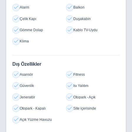
Alarm
Balkon
Çelik Kapı
Duşakabin
Gömme Dolap
Kablo TV-Uydu
Klima
Dış Özellikler
Asansör
Fitness
Güvenlik
Isı Yalıtım
Jeneratör
Otopark - Açık
Otopark - Kapalı
Site içerisinde
Açık Yüzme Havuzu