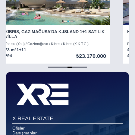
KIBRIS, GAZİMAĞUSA'DA K-ISLAND 1+1 SATILIK
KIB
VİLLA
Tatlısu (Yalı) / Gazimağusa / Kıbrıs / Kıbrıs (K.K.T.C.)
Boğaz
2
73 m
1+1
1
45 
₺23.170.000
294
403
Item
5
of
8
X REAL ESTATE
Ofisler
Danışmanlar