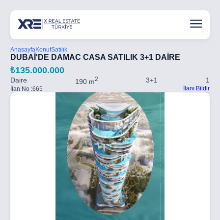
Anasayfa
Konut
Satılık
DUBAİ'DE DAMAC CASA SATILIK 3+1 DAİRE
₺135.000.000
2
Daire
3+1
1
190 m
İlanı Bildir
İlan No :
665