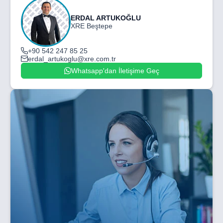
ERDAL ARTUKOĞLU
XRE Beştepe
+90 542 247 85 25
erdal_artukoglu@xre.com.tr
Whatsapp'dan İletişime Geç