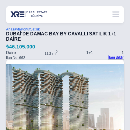
Anasayfa
Konut
Satılık
DUBAİ'DE DAMAC BAY BY CAVALLI SATILIK 1+1
DAİRE
₺46.105.000
2
Daire
1+1
1
113 m
İlanı Bildir
İlan No :
662