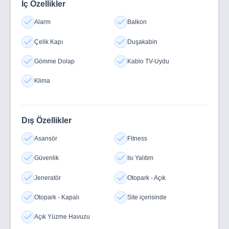
İç Özellikler
Alarm
Balkon
Çelik Kapı
Duşakabin
Gömme Dolap
Kablo TV-Uydu
Klima
Dış Özellikler
Asansör
Fitness
Güvenlik
Isı Yalıtım
Jeneratör
Otopark - Açık
Otopark - Kapalı
Site içerisinde
Açık Yüzme Havuzu