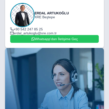
ERDAL ARTUKOĞLU
XRE Beştepe
+90 542 247 85 25
erdal_artukoglu@xre.com.tr
Whatsapp'dan İletişime Geç