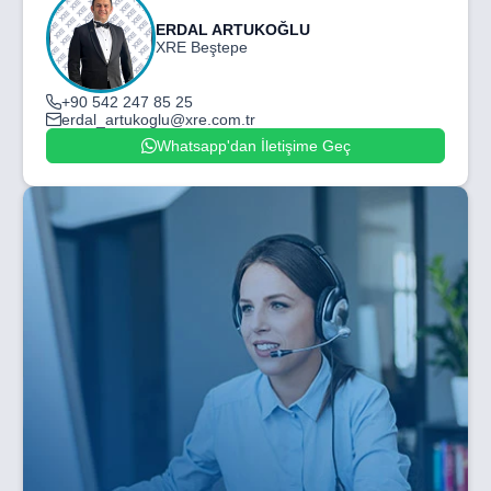
ERDAL ARTUKOĞLU
XRE Beştepe
+90 542 247 85 25
erdal_artukoglu@xre.com.tr
Whatsapp'dan İletişime Geç