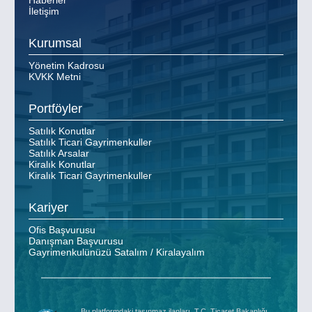
İletişim
Kurumsal
Yönetim Kadrosu
KVKK Metni
Portföyler
Satılık Konutlar
Satılık Ticari Gayrimenkuller
Satılık Arsalar
Kiralık Konutlar
Kiralık Ticari Gayrimenkuller
Kariyer
Ofis Başvurusu
Danışman Başvurusu
Gayrimenkulünüzü Satalım / Kiralayalım
Bu platformdaki taşınmaz ilanları, T.C. Ticaret Bakanlığı