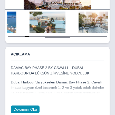
Item
5
of
30
AÇIKLAMA
DAMAC BAY PHASE 2 BY CAVALLI – DUBAI
HARBOUR'DA LÜKSÜN ZİRVESİNE YOLCULUK
Dubai Harbour’da yükselen Damac Bay Phase 2, Cavalli
imzası taşıyan özel tasarımlı 1, 2 ve 3 yatak odalı daireler
ile özel havuzlu, ultra lüks 3 ila 5 yatak odalı dubleksler
sunuyor. 49 katlı etkileyici mimarisiyle dikkat çeken bu
proje, sonsuzluk havuzundan su üzerinde süzülen
dinlenme kapsüllerine kadar uzanan nadir ayrıcalıklarla
Devamını Oku
donatıldı.