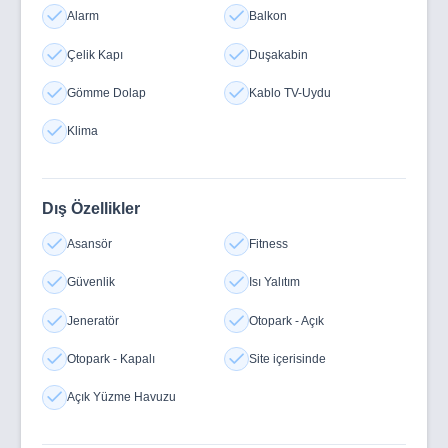
Alarm
Balkon
Çelik Kapı
Duşakabin
Gömme Dolap
Kablo TV-Uydu
Klima
Dış Özellikler
Asansör
Fitness
Güvenlik
Isı Yalıtım
Jeneratör
Otopark - Açık
Otopark - Kapalı
Site içerisinde
Açık Yüzme Havuzu