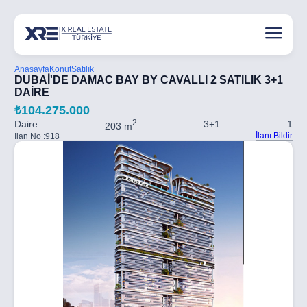
Anasayfa
Konut
Satılık
DUBAİ'DE DAMAC BAY BY CAVALLI 2 SATILIK 3+1
DAİRE
₺104.275.000
2
Daire
3+1
1
203 m
İlanı Bildir
İlan No :
918