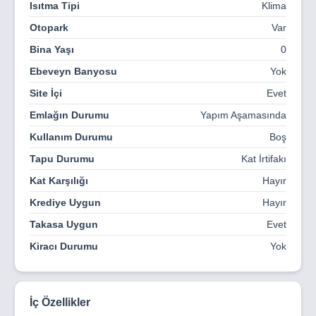
Isıtma Tipi
Klima
Damac Bay Phase 2 by Cavalli ile lüksü yeniden
Otopark
Var
tanımlayın — burada yaşam sadece bir ayrıcalık değil, bir
sanat eseri.
Bina Yaşı
0
Ebeveyn Banyosu
Yok
Site İçi
Evet
Emlağın Durumu
Yapım Aşamasında
Kullanım Durumu
Boş
Tapu Durumu
Kat İrtifakı
Kat Karşılığı
Hayır
Krediye Uygun
Hayır
Takasa Uygun
Evet
Kiracı Durumu
Yok
İç Özellikler